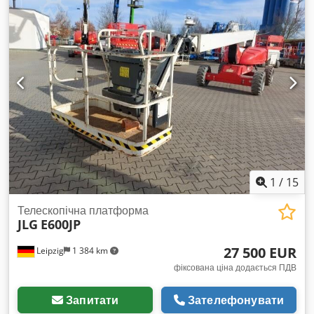
1
/
15
Телескопічна платформа
JLG
E600JP
27 500 EUR
Leipzig
1 384 km
фіксована ціна додається ПДВ
Запитати
Зателефонувати