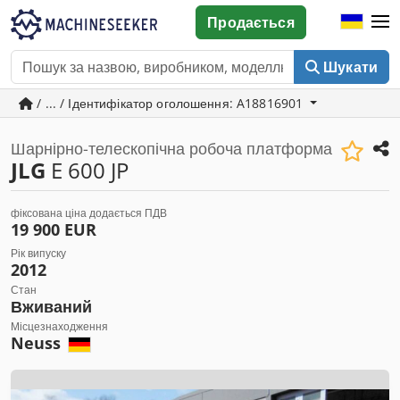
Продається
Шукати
/ ... / Ідентифікатор оголошення: A18816901
Шарнірно-телескопічна робоча платформа
JLG
E 600 JP
фіксована ціна додається ПДВ
19 900 EUR
Рік випуску
2012
Стан
Вживаний
Місцезнаходження
Neuss