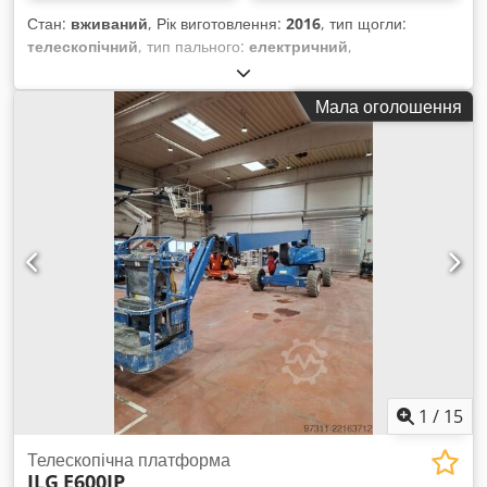
Стан:
вживаний
, Рік виготовлення:
2016
, тип щогли:
телескопічний
, тип пального:
електричний
,
Вантажопідйомність: 230 кг Dcedpfx Abezf Atno Njk
Звертайтеся до центру вживаного обладнання для
Мала оголошення
отримання додаткової інформації.
1
/
15
Телескопічна платформа
JLG
E600JP