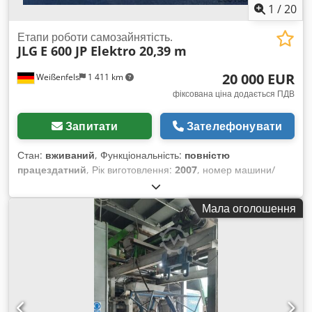
1
/
20
Етапи роботи самозайнятість.
JLG
E 600 JP Elektro 20,39 m
20 000 EUR
Weißenfels
1 411 km
фіксована ціна додається ПДВ
Запитати
Зателефонувати
Стан:
вживаний
, Функціональність:
повністю
працездатний
, Рік виготовлення:
2007
, номер машини/
транспортного засобу:
2467258
, потужність:
48 кВт (65,26
к.с.)
, вантажопідйомність:
230 кг
, висота підйому:
18 390
Мала оголошення
мм
, довжина платформи:
1 830 мм
, ширина платформи:
760 мм
, загальна вага:
7 150 кг
, транспортна довжина:
10 150 мм
, транспортна ширина:
2 420 мм
, транспортна
висота:
2 540 мм
, тип пального:
електричний
, розмір
шини:
36/14LL-22.5
, колір:
помаранчевий
, Технічні дані Рік
випуску: 2007 Привід: Електричний 48 кВт Робоча висота:
20,39 м Висота платформи: 18,39 м Dcedpfx Aboyqzu Ns