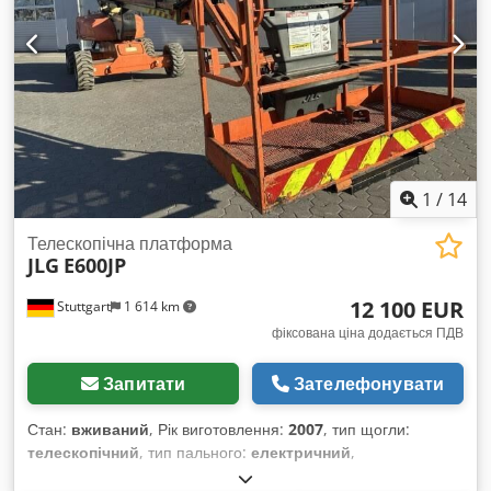
1
/
14
Телескопічна платформа
JLG
E600JP
12 100 EUR
Stuttgart
1 614 km
фіксована ціна додається ПДВ
Запитати
Зателефонувати
Стан:
вживаний
, Рік виготовлення:
2007
, тип щогли:
телескопічний
, тип пального:
електричний
,
Вантажопідйомність: 230 кг Dodpszfn Udsfx Ab Neck