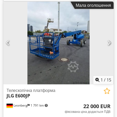
Звертайтеся до центру вживаного обладнання для
Мала оголошення
отримання додаткової інформації.
1
/
15
Телескопічна платформа
JLG
E600JP
22 000 EUR
Leonberg
1 791 km
фіксована ціна додається ПДВ