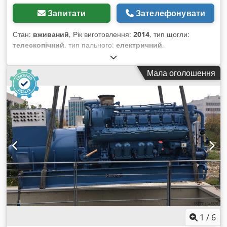
Запитати
Зателефонувати
Стан:
вживаний
, Рік виготовлення:
2014
, тип щогли:
телескопічний
, тип пального:
електричний
,
Вантажопідйомність: 230 кг Звертайтеся до центру
вживаного обладнання для отримання додаткової
Мала оголошення
інформації. Dcedpfxozfnbkj Ab Nok
1
/
6