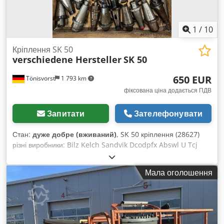
1
/
10
Кріплення SK 50
verschiedene Hersteller
SK 50
650 EUR
Tönisvorst
1 793 km
фіксована ціна додається ПДВ
Запитати
Зателефонувати
Стан:
дуже добре (вживаний)
, SK 50 кріплення (28627)
різні виробники: Bilz Kelch Sandvik Dcodpfx Abswl U Tcj
Nok Clarkson прибл. 90 шт.
Мала оголошення