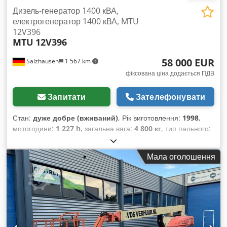
Дизель-генератор 1400 кВА,
електрогенератор 1400 кВА, MTU
12V396
MTU
12V396
58 000 EUR
Salzhausen
1 567 km
фіксована ціна додається ПДВ
Запитати
Зателефонувати
Стан:
дуже добре (вживаний)
, Рік виготовлення:
1998
,
мотогодини:
1 227 h
, загальна вага:
4 800 кг
, тип пального:
дизель
, ємність бака:
1 000 л
, колір:
сірий
, потужність:
280
кВт (380,69 к.с.)
, вихідний струм:
504 A
, вихідна напруга:
Мала оголошення
400 V
, вихідна частота:
50 Гц
, тип вихідного струму:
трифазний
, номінальна потужність:
280 кВт (380,69 к.с.)
,
номінальна (очевидна) потужність:
350 кВА
, загальна
довжина:
4 500 мм
, загальна ширина:
1 600 мм
, загальна
висота:
2 200 мм
, максимальна швидкість обертання:
1 500
об/хв
, виробник двигунів:
Iveco
, тип охолодження:
вода
,
Продається вживаний дизельний генератор (резервна