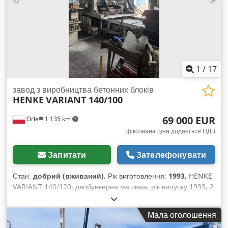
Njk Розміри платформи (Д x Ш): 1,83 м x 0,76 м Габаритні
розміри (Д x Ш x В): 10,15 м x 2,42 м x 2,54 м Бічний виліт:
13,54 м Поворот: 400° Вантажопідйомність: 230 кг Довжина
стріли кошика: 1,24 м Швидкість: 4,8 км/год Вага: 7 150 кг
Макс. подолання нахилу: 30% Діапазон обертання: 400°,
електричний 48В DC, акумулятори 8x6V справні, загальні
сліди використання
1
/
17
завод з виробництва бетонних блоків
HENKE
VARIANT 140/100
69 000 EUR
Orle
1 135 km
фіксована ціна додається ПДВ
Запитати
Зателефонувати
Стан:
добрий (вживаний)
, Рік виготовлення:
1993
, HENKE
VARIANT 140/120, двобункерна машина, рік випуску 1993, 2
форми, нова система керування. Dsdpfxsxl S Uhs Ab Neck
Мала оголошення