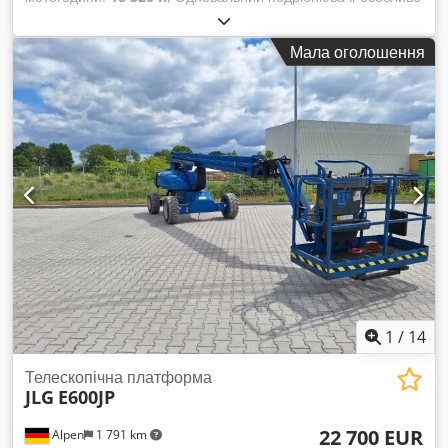
підходить для доопрацювання, грануляції попередньо
подрібненого матеріалу. Застосування: комерційні відходи
Мала оголошення
для термічної або матеріальної утилізації, наприклад, папір,
картон, пластики та піноматеріали, гума, шкіра, текстиль,
підлогові покриття тощо. Lindner Power Komet 1800 Рік
випуску: 2014 Електрошафа; укомплектована
перетворювачем ABB, Рекупераційний охолоджувач Панель
керування Dsdowxmb Espfx Ab Njck Бункер Приводні
двигуни: 200 кВт Гідравлічний агрегат: у комплекті Загальна
вага: близько 21 т Габаритні розміри (Д×Ш×В): приблизно
5000 × 2800 × 3000 мм Огляд: за домовленістю Термін
поставки: негайно
1
/
14
Телескопічна платформа
JLG
E600JP
22 700 EUR
Alpen
1 791 km