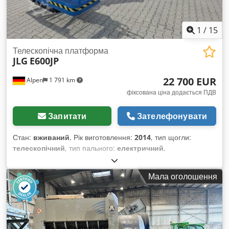
1
/
15
Телескопічна платформа
JLG
E600JP
22 700 EUR
Alpen
1 791 km
фіксована ціна додається ПДВ
Запитати
Зателефонувати
Стан:
вживаний
, Рік виготовлення:
2014
, тип щогли:
телескопічний
, тип пального:
електричний
,
Вантажопідйомність: 230 кг Dodpfozp Uhlex Ab Neck
Звертайтеся до центру вживаного обладнання для
Мала оголошення
отримання додаткової інформації.