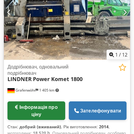
1
/
12
Додрібнювач, одновальний
подрібнювач
LINDNER
Power Komet 1800
Grafenwöhr
1 405 km
Інформація про
Зателефонувати
ціну
Стан:
добрий (вживаний)
, Рік виготовлення:
2014
,
мотогодини:
18 520 h
, Одновальний подрібнювач, особливо