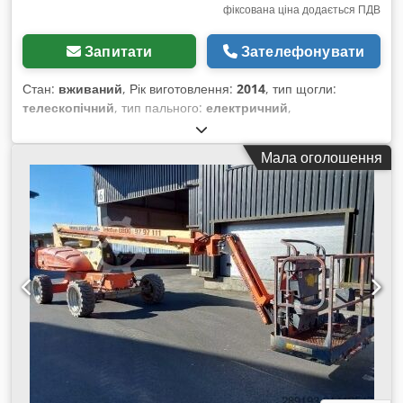
фіксована ціна додається ПДВ
Запитати
Зателефонувати
Стан:
вживаний
, Рік виготовлення:
2014
, тип щогли:
телескопічний
, тип пального:
електричний
,
Вантажопідйомність: 230 кг Dcjdpfszp Ug Usx Ab Nek
Звертайтеся до центру вживаного обладнання для
Мала оголошення
отримання додаткової інформації.