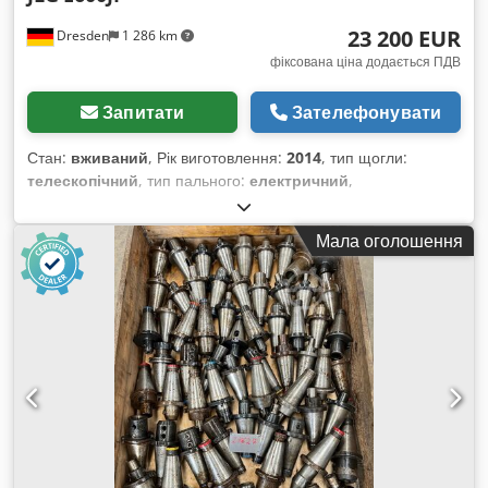
23 200 EUR
Dresden
1 286 km
фіксована ціна додається ПДВ
Запитати
Зателефонувати
Стан:
вживаний
, Рік виготовлення:
2014
, тип щогли:
телескопічний
, тип пального:
електричний
,
Вантажопідйомність: 230 кг Dcodpfx Abszfpkae Nok
Звертайтеся до центру вживаного обладнання для
Мала оголошення
отримання додаткової інформації.