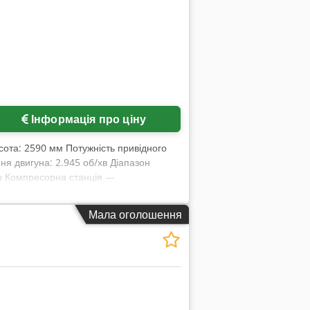
Інформація про ціну
сота: 2590 мм Потужність привідного
ня двигуна: 2.945 об/хв Діапазон
ер Компресорна станція —
е адсорбційний осушувач стисненого
 вологи зі стисненого повітря з метою
Мала оголошення
обник: SPX Hankison Тип: HHL 450
ідключення: 2" NPT Серія: HHL / HHS /
зує водяну пару зі стисненого повітря.