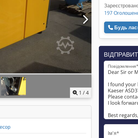
Зареєстровано
197 Оголошен
Будь ласк
ВІДПРАВИТ
Повідомлення
1
/
4
есор
Ім'я*