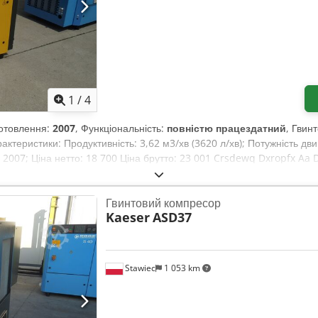
1
/
4
иготовлення:
2007
, Функціональність:
повністю працездатний
, Гвин
актеристики: Продуктивність: 3,62 м3/хв (3620 л/хв); Потужність двиг
: 2007; Ціна нетто: 18 700 Ціна брутто: 23 001 Crsdewq Dxropfx Aa
Гвинтовий компресор
Kaeser
ASD37
Stawiec
1 053 km