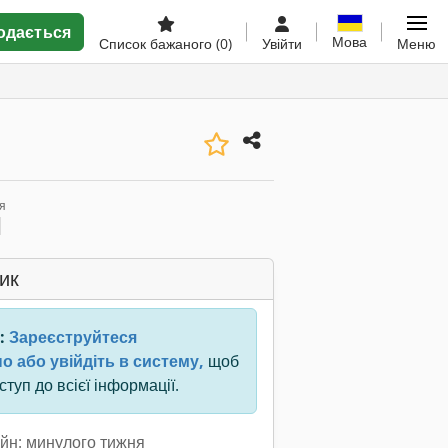
одається
Мова
Список бажаного
(0)
Увійти
Меню
я
ик
:
Зареєструйтеся
о або увійдіть в систему,
щоб
туп до всієї інформації.
йн: минулого тижня