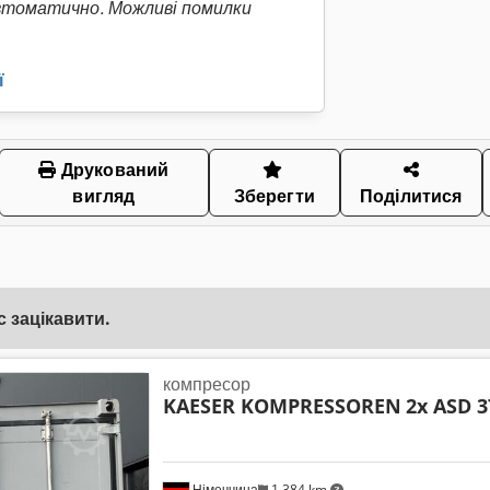
втоматично. Можливі помилки
ї
Друкований
вигляд
Зберегти
Поділитися
 зацікавити.
компресор
KAESER KOMPRESSOREN
2x ASD 3
Німеччина
1 384 km