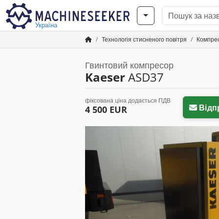
Україна
Технологія стисненого повітря
Компре
Гвинтовий компресор
Kaeser
ASD37
фіксована ціна додається ПДВ
Відп
4 500 EUR