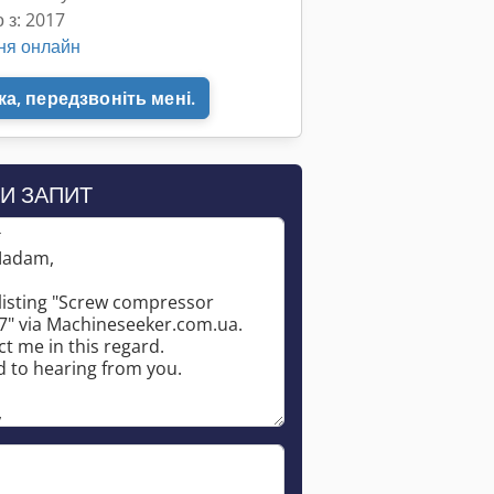
 з: 2017
ня онлайн
а, передзвоніть мені.
И ЗАПИТ
*