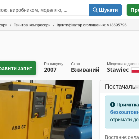
Шукати
Пр
сори
Гвинтові компресори
Ідентифікатор оголошення: A18695796
Рік випуску
Стан
Місцезнаходженн
равити запит
2007
Вживаний
Stawiec
Постачальн
Примітка
безкоштовн
отримати дос
Востаннє онла