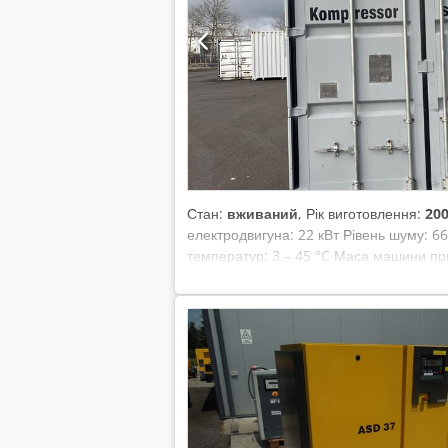
Стан:
вживаний
, Рік виготовлення:
20
електродвигуна: 22 кВт Рівень шуму: 66
температур: 3 – 45 °C Маса машини пр
шумоізольований контейнер із 2 комп
повітря (Desiccant Air Dryer) для про
запобігання корозії та замерзанню ма
Конструкція: безтепловий адсорбційний
HHE осушувачі стисненого повітря Ці пр