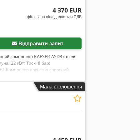
4 370 EUR
фіксована ціна додається ПДВ
Відправити запит
товий компресор KAESER ASD37 після
уна: 22 кВт; Тиск: 8 бар;
 Dsf Компресор повністю справний,
Мала оголошення