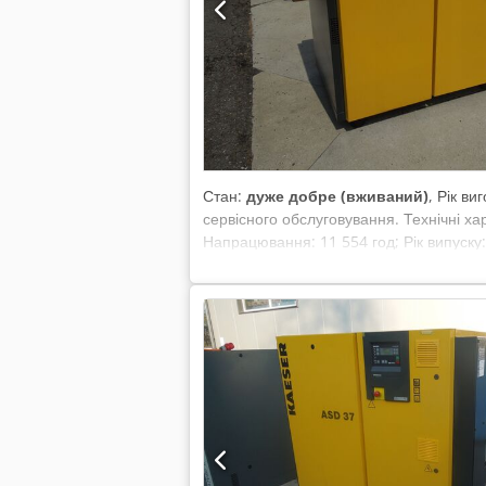
Стан:
дуже добре (вживаний)
, Рік в
сервісного обслуговування. Технічні хар
Напрацювання: 11 554 год; Рік випуску
гарантуємо сервісне обслуговування.