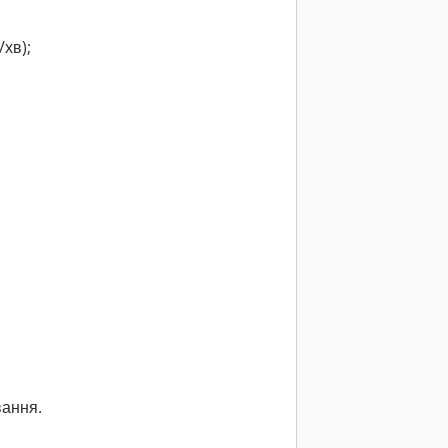
/хв);
вання.