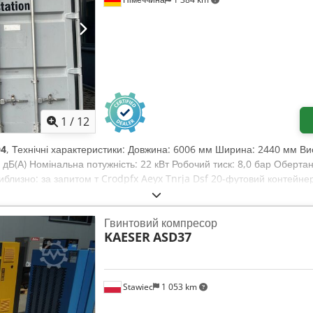
1
/
12
04
, Технічні характеристики: Довжина: 6006 мм Ширина: 2440 мм Ви
 дБ(А) Номінальна потужність: 22 кВт Робочий тиск: 8,0 бар Обертан
иблизно: за запитом т Crodpfx Aeyx Tnrja Dsf 20-футовий контейн
ресорними установками 2 шт. SPX Hankison GmbH типу HHL 450 — ц
мислових систем стисненого повітря. Використовується для видалення
Гвинтовий компресор
шин, клапанів або пневматичних систем. SPX Hankison HHL 450 Вир
KAESER
ASD37
 осушувач (Heatless Desiccant Dryer) Макс. робочий тиск: 16 бар П
истрої працюють із сорбентом (адсорбційним гранулятом), який зв'я
Stawiec
1 053 km