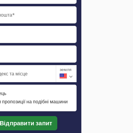
пошта*
земля
екс та місце
ець
 пропозиції на подібні машини
Відправити запит