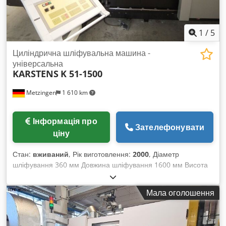
1
/
5
Циліндрична шліфувальна машина -
універсальна
KARSTENS
K 51-1500
Metzingen
1 610 km
Інформація про
Зателефонувати
ціну
Стан:
вживаний
, Рік виготовлення:
2000
, Діаметр
шліфування 360 мм Довжина шліфування 1600 мм Висота
центрів 180 мм Внутрішній діаметр 0 мм Глибина
шліфування 0 мм Діаметр обертання 0 мм Загальна
Мала оголошення
потужність 40 кВт Вага машини приблизно 10000 кг
Необхідний простір прибл. м KARSTENS Універсальна -
"CNC" – зовнішня/внутрішня/плано-шліфувальна машина з