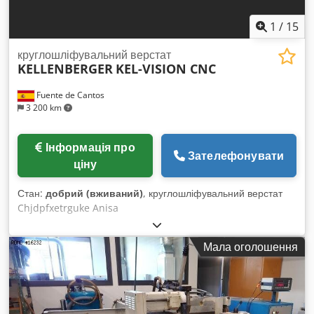
1
/
15
круглошліфувальний верстат
KELLENBERGER
KEL-VISION CNC
Fuente de Cantos
3 200 km
Інформація про
Зателефонувати
ціну
Стан:
добрий (вживаний)
, круглошліфувальний верстат
Chjdpfxetrguke Anisa
Мала оголошення