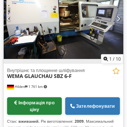
1
/
10
Внутрішнє та площинне шліфування
WEMA GLAUCHAU
SBZ 6-F
Hilden
1 761 km
Інформація про
Зателефонувати
ціну
Стан:
вживаний
, Рік виготовлення:
2009
, Максимальний