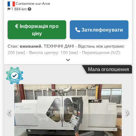
Contamine-sur-Arve
1 884 km
Інформація про
Зателефонувати
ціну
Стан:
вживаний
, ТЕХНІЧНІ ДАНІ - Відстань між центрами:
200 [мм] - Висота центру: 100 [мм] - Переміщення (X/Z):
130 / 170 [мм] ШПИНДЕЛЬНИЙ КОРПУС ТРИМАЧА
ШЛІФУВАЛЬНОГО КОЛА - Розміри круга: 400 x 63 x 127
Мала оголошення
[мм] - Периферійна швидкість: 45 [м/сек] - Потужність: 3
[кВт] Cedpfx Ajuhbxmonisha - Орієнтація: 30 [°]
ШПИНДЕЛЬНИЙ КОРПУС ДЛЯ ЗАГОТОВОК - Конус: Морзе
4 (CM4) - Обороти: 600 - 3000 [об/хв] - Потужність: 0,5 [кВт]
- Точність індексації по осі C: +/- 0,5 [°] ЗАДНЯ БАБКА -
Конус: Морзе 2 (CM2) - Хід пінолі: 30 [мм]
ЕЛЕКТРОЖИВЛЕННЯ - Напруга: 400 [В] - Частота: 50 [Гц] -
Встановлена потужність: 19 [кВА] ГАБАРИТИ - Займана
площа: 1760 x 2180 [мм] - Висота: 2630 [мм] - Вага: 4 000
[кг] ГОТИННИКИ - Години під напругою: 46 943 [г] - Робочі
години: 21 529 [г] ОСНАЩЕННЯ - CNC FANUC 16TB - Опції: