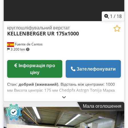
1
/
18
круглошліфувальний верстат
KELLENBERGER
UR 175x1000
Fuente de Cantos
3 200 km
Інформація про
Зателефонувати
ціну
Стан:
добрий (вживаний)
, Відстань між центрами: 1000
мм Висота центрів: 175 мм Chedpfx Astrgn Tonija Марка
ЧПУ: FANUC Модель ЧПУ: Oi-TD
Мала оголошення