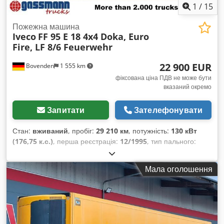
1
/
15
Пожежна машина
Iveco
FF 95 E 18 4x4 Doka, Euro
Fire, LF 8/6 Feuerwehr
22 900 EUR
Bovenden
1 555 km
фіксована ціна ПДВ не може бути
вказаний окремо
Запитати
Зателефонувати
Стан:
вживаний
, пробіг:
29 210 км
, потужність:
130 кВт
(176,75 к.с.)
, перша реєстрація:
12/1995
, тип пального:
дизель
, маса без навантаження:
7 105 кг
, максимальна
вага навантаження:
2 395 кг
, загальна вага:
9 500 кг
, розмір
Мала оголошення
шини:
335/80R22.5
, конфігурація осей:
4x4
, колір:
червоний
, водійська кабіна:
інше
, тип передачі:
механічний
, клас викидів:
euro1
, підвіска:
сталь
, кількість
місць:
9
, Обладнання:
ABS, блокування диференціала,
додаткові фари, кабіна, повний привід
,