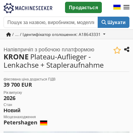
Продається
Шукати
/ ... / Ідентифікатор оголошення: A18643331
Напівпричіп з робочою платформою
KRONE
Plateau-Auflieger -
Lenkachse + Stapleraufnahme
фіксована ціна додається ПДВ
39 700 EUR
Рік випуску
2026
Стан
Новий
Місцезнаходження
Petershagen