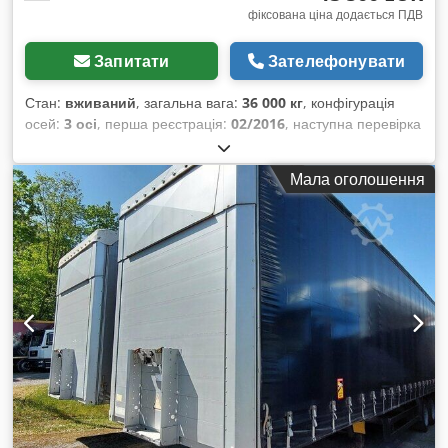
фіксована ціна додається ПДВ
Запитати
Зателефонувати
Стан:
вживаний
, загальна вага:
36 000 кг
, конфігурація
осей:
3 осі
, перша реєстрація:
02/2016
, наступна перевірка
(TÜV):
02/2025
, довжина вантажного відсіку:
13 408 мм
,
ширина вантажного відсіку:
2 488 мм
, висота вантажного
Мала оголошення
відсіку:
2 699 мм
,