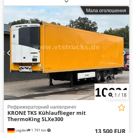
(TÜV):
06/2024
, довжина вантажного відсіку:
13 400 мм
,
ширина вантажного відсіку:
2 500 мм
, висота вантажного
Мала оголошення
відсіку:
2 690 мм
,
1
/
18
Рефрижераторний напівпричіп
KRONE
TKS Kühlauflieger mit
ThermoKing SLXe300
13 500 EUR
Legden
1 791 km