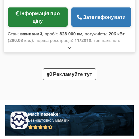
Інформація про
Зателефонувати
ціну
Стан:
вживаний
, пробіг:
828 000 км
, потужність:
206 кВт
(280,08 к.с.)
, перша реєстрація:
11/2010
, тип пального:
дизель
, кількість місць:
39
, тип передачі:
автоматичний
,
Рік виготовлення:
2010
, Обладнання:
кондиціонер
,
Рекламуйте тут
Machineseeker
Безкоштовно у магазині