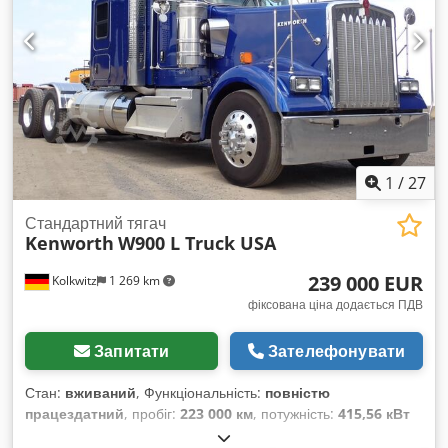
1
/
27
Стандартний тягач
Kenworth
W900 L Truck USA
239 000 EUR
Kolkwitz
1 269 km
фіксована ціна додається ПДВ
Запитати
Зателефонувати
Стан:
вживаний
, Функціональність:
повністю
працездатний
, пробіг:
223 000 км
, потужність:
415,56 кВт
(565,00 к.с.)
, перша реєстрація:
06/2024
, тип пального: