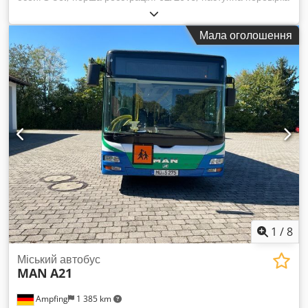
(TÜV):
05/2025
, довжина вантажного відсіку:
13 420 мм
,
ширина вантажного відсіку:
2 506 мм
, висота вантажного
Мала оголошення
відсіку:
2 699 мм
,
1
/
8
Міський автобус
MAN
A21
Ampfing
1 385 km