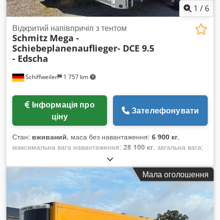
1
/
6
Відкритий напівпричіп з тентом
Schmitz
Mega -
Schiebeplanenauflieger- DCE 9.5
- Edscha
Schiffweiler
1 757 km
Інформація про
Зателефонувати
ціну
Стан:
вживаний
, маса без навантаження:
6 900 кг
,
максимальна вага навантаження:
28 100 кг
, загальна вага:
35 000 кг
, конфігурація осей:
3 осі
, перша реєстрація:
04/2008
, загальна довжина:
13 886 мм
, підвіска:
повітря
,
Мала оголошення
розмір шини:
455/40R22,5
, колір:
чорний
, Рік виготовлення:
2008
, тип передачі:
механічний
, Обладнання:
ABS
,