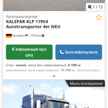
1
/
15
Автотранспортер
KALEPAR KLP 119V4
Autotransporter 4er NEU
Nordhorn
1 753 km
Інформація про
Зателефонувати
ціну
Стан:
новий
, маса без навантаження:
6 100 кг
,
максимальна вага навантаження:
14 400 кг
, загальна вага:
20 500 кг
, конфігурація осей:
1 вісь
, підвіска:
повітря
,
розмір шини:
245 70 17,5
,
Мала оголошення