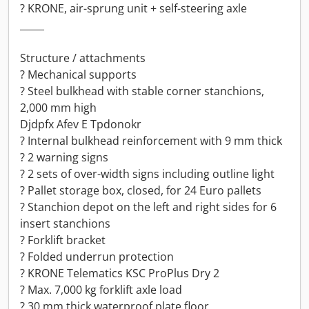
? KRONE, air-sprung unit + self-steering axle
_____
Structure / attachments
? Mechanical supports
? Steel bulkhead with stable corner stanchions,
2,000 mm high
Djdpfx Afev E Tpdonokr
? Internal bulkhead reinforcement with 9 mm thick
? 2 warning signs
? 2 sets of over-width signs including outline light
? Pallet storage box, closed, for 24 Euro pallets
? Stanchion depot on the left and right sides for 6
insert stanchions
? Forklift bracket
? Folded underrun protection
? KRONE Telematics KSC ProPlus Dry 2
? Max. 7,000 kg forklift axle load
? 30 mm thick waterproof plate floor