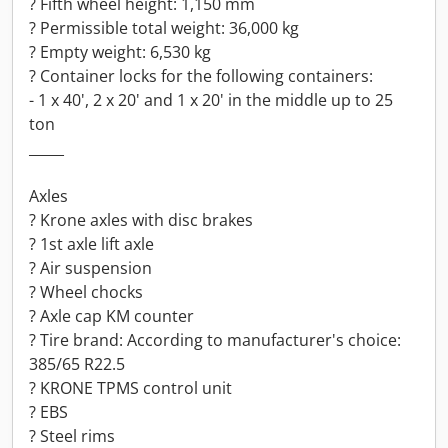
? Fifth wheel height: 1,150 mm
? Permissible total weight: 36,000 kg
? Empty weight: 6,530 kg
? Container locks for the following containers:
- 1 x 40', 2 x 20' and 1 x 20' in the middle up to 25
ton
_____
Axles
? Krone axles with disc brakes
? 1st axle lift axle
? Air suspension
? Wheel chocks
? Axle cap KM counter
? Tire brand: According to manufacturer's choice:
385/65 R22.5
? KRONE TPMS control unit
? EBS
? Steel rims