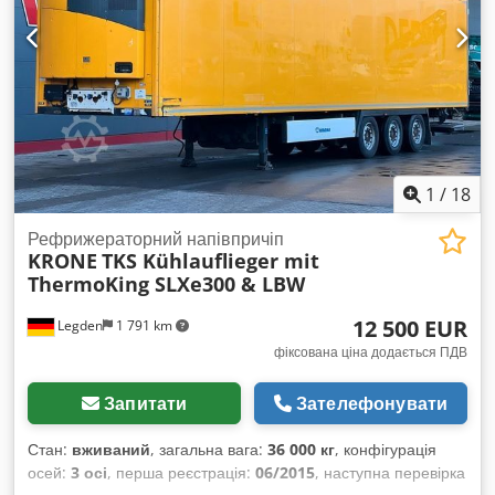
1
/
18
Рефрижераторний напівпричіп
KRONE
TKS Kühlauflieger mit
ThermoKing SLXe300 & LBW
12 500 EUR
Legden
1 791 km
фіксована ціна додається ПДВ
Запитати
Зателефонувати
Стан:
вживаний
, загальна вага:
36 000 кг
, конфігурація
осей:
3 осі
, перша реєстрація:
06/2015
, наступна перевірка