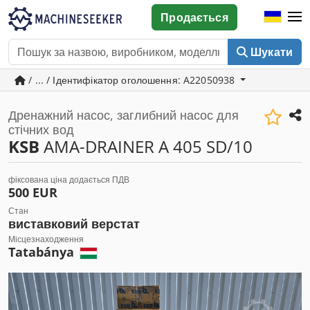
Продається
Шукати
/ ... / Ідентифікатор оголошення: A22050938
Дренажний насос, заглибний насос для
стічних вод
KSB
AMA-DRAINER A 405 SD/10
фіксована ціна додається ПДВ
500 EUR
Стан
виставковий верстат
Місцезнаходження
Tatabánya