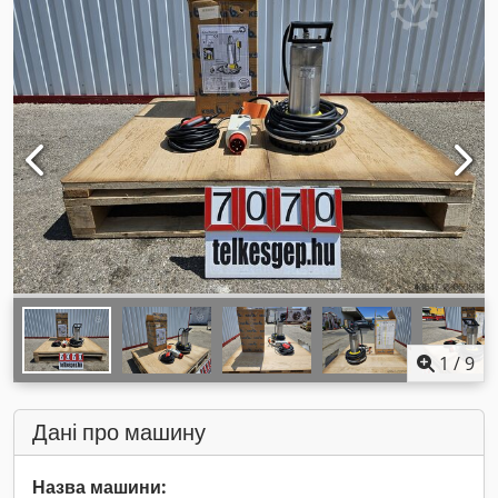
1
/
9
Дані про машину
Назва машини: