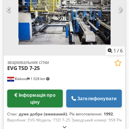
1
/
6
зварювальник сітки
EVG
TSD 7-25
Đakovo
1 028 km
Інформація про
Зателефонувати
ціну
Стан:
дуже добре (вживаний)
, Рік виготовлення:
1992
,
Виробник: EVG Модель: TSD 7-25 Заводський номер: 958 Рік
випуску: 1993 Робочий напрямок: зліва направо (L > R)