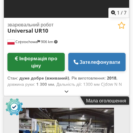
1
/
7
зварювальний робот
Universal
UR10
Częstochowa
906 km
Інформація про
Зателефонувати
ціну
Стан:
дуже добре (вживаний)
, Рік виготовлення:
2018
,
довжина руки:
1 300 мм
, Дальність дії: 1300 мм Cjdow N N
Dcopfx Ab Tjrf Вантажопідйомність: 12,5 кг Вага: 33,5 кг
Тип: MSIP-REM-URK-UR10 Рік випуску: 2018 Серійний
Мала оголошення
номер: S300711 Зварювальний кобот Lorch S5 RoboMIG XT
Зварювальний апарат на 400 А.