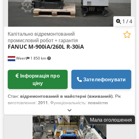
1
/
4
Капітально відремонтований
промисловий робот + гарантія
FANUC
M-900iA/260L R-30iA
Weert
1 850 km
Інформація про
Зателефонувати
ціну
Стан:
відремонтований в майстерні (вживаний)
, Рік
виготовлення:
2011
, Функціональність:
повністю
працездатний
, номер машини/транспортного засобу:
M-
900iA/260L R-30iA
, вантажопідйомність:
260 кг
, довжина
Мала оголошення
руки:
3 100 мм
, виробник контролерів:
Fanuc
, модель
контролера:
R-30iA
, виробник teach pendant:
Fanuc
,
Обладнання:
документація / посібник
, IRS Robotics® –