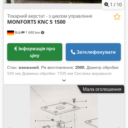
1
/
10
Токарний верстат - з циклом управління
MONFORTS
KNC 5 1500
Bühl
1 690 km
Інформація про
Зателефонувати
ціну
Стан:
вживаний
, Рік виготовлення:
2000
, Діаметр обробки:
500 мм Довжина обробки: 1500 мм Система керування:
MONFORTS CONTROL Система керування: SYSTEM MTC-K
Cjdpfevh Ncrsx Ab Terf Діаметр обробки над супортом: 290
Мала оголошення
мм Отвір шпинделя: 70 мм Швидкість обертання шпинделя:
3 - 2800 об/хв Потужність шпинделя: 15 кВт Крутний момент
на шпинделі: 1530 Нм Шпиндельна головка: DIN 55027
розмір 8 Зусилля подачі по осях X/Z: 11300 Н Швидкий хід –
подовжній/поперечний: 10 / 5 м/хв Ширина станини: 360
мм Хід поперечного супорта: 265 мм Хід верхнього супорта:
140 мм Розмір державки різця: 32 x 25 мм Діаметр пінолі