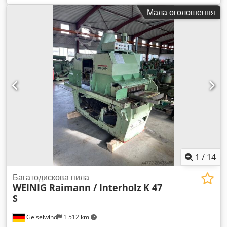
Codpfx Aewp Ilyob Terf Типи балок: KT 8… Висота балки
Мала оголошення
(мм): 90–250 Довжина несучого елемента мін. (мм): макс.
(мм): 14 000 Фіксовані довжини: так Крок різання (мм):
100/200 Кількість бухтових розмотувачів (шт.): 5 LAR: так
Діаметр дроту – 5–12 мм гладкий/рифлений Діагональ – 4–7
мм гладкий/рифлений Максимальна висота штабеля (мм):
500
1
/
14
Багатодискова пила
WEINIG Raimann / Interholz
K 47
S
Geiselwind
1 512 km