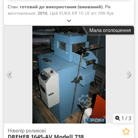
Стан:
готовий до використання (вживаний)
, Рік
виготовлення:
2016
, Цей KUKA KR 16 L8 arc HW був
виготовлений у 2016 році. Він має діапазон роботи 2015 мм
і максимальну вантажопідйомність 8 кг. Оснащений блоком
Мала оголошення
керування KR C4 і зварювальним апаратом FRONIUS TPS
400I з 2017 року. Зв'яжіться з нами для отримання
додаткової інформації. • Діапазон робота: 2015 мм Csdpfx
Ajybcfqeb Tsrf • Максимальне навантаження робота
(корисне навантаження): 8 кг • Блок управління: KR C4
Додаткове обладнання • Зварювальний апарат: FRONIUS
TPS 400i (рік випуску 2017)
1
/
3
Нівелір роликові
DREHER
1645-AV Modell 738