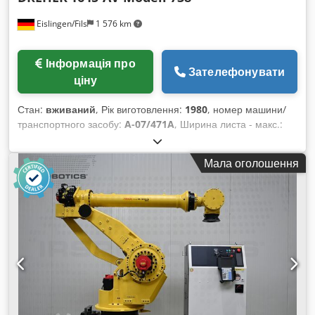
Eislingen/Fils
1 576 km
Інформація про
Зателефонувати
ціну
Стан:
вживаний
, Рік виготовлення:
1980
, номер машини/
транспортного засобу:
A-07/471A
, Ширина листа - макс.:
130 мм Діаметр вирівнюючих валків: 40 мм Кількість
вирівнюючих валків: 5 Тягнучі валки: 2+2 Товщина листа -
Мала оголошення
мін.: 0,4 мм Товщина листа - макс.: 3,5 мм Cedpfx Abjcxxx
Rs Tsrf Вага: 0,4 т Габарити приблизно: 0,6x0,65x1,15 м
Листоправильна машина з інтегрованим плавно
регульованим VARI-приводом, реверсивний рух (правий/
лівий напрямок), перемикач режимів роботи для ручного й
автоматичного режимів, роликовий лоток для подачі,
аналоговий дисплей для відображення позиції вирівнюючих
роликів, регулювання позиції роликів маховиками,
автоматичне регулювання петлі стрічки, дуже добрий
технічний стан.