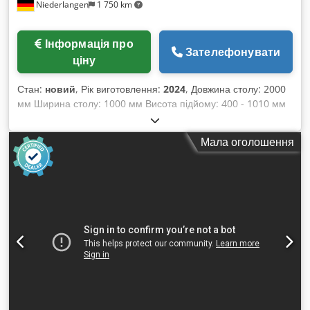
Niederlangen
1 750 km
Інформація про
Зателефонувати
ціну
Стан:
новий
, Рік виготовлення:
2024
, Довжина столу: 2000
мм Ширина столу: 1000 мм Висота підйому: 400 - 1010 мм
Вантажопідйомність: 300 кг Вага машини: приблизно 220 кг
Опис: Csdpfx Abjv Htkde Tjrf - Міцна рама для кріплення
Мала оголошення
робочих плит - Зручна та безпечна робота завдяки
регулюванню висоти за допомогою ножної педалі -
Оптимальне переміщення завдяки 4 направляючим
роликам, 2 з яких із гальмівним фіксатором - Плита з бука,
багатошарова, 2.000 x 1.000 x 30 мм - 5 років гарантії