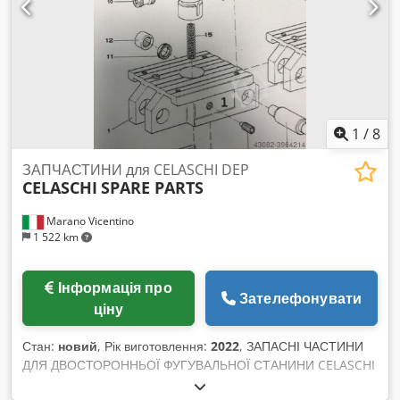
задньої бабки: 80 мм Хід пінолі задньої бабки: 160 мм Конус
задньої бабки: MK 5 Вага машини: прибл. 3,3 т Габарити
станка (Д x Ш x В): 3,45 x 1,65 x 1,93 м Оснащення: 3-
кулачковий патрон ROTA-S plus 250 ммø, 4-позиційна
револьверна головка PARAT, система подачі охолоджуючої
рідини
1
/
8
ЗАПЧАСТИНИ для CELASCHI DEP
CELASCHI
SPARE PARTS
Marano Vicentino
1 522 km
Інформація про
Зателефонувати
ціну
Стан:
новий
, Рік виготовлення:
2022
, ЗАПАСНІ ЧАСТИНИ
ДЛЯ ДВОСТОРОННЬОЇ ФУГУВАЛЬНОЇ СТАНИНИ CELASCHI
Б/В або НОВІ Cedpfod E Ul Aex Ab Terf