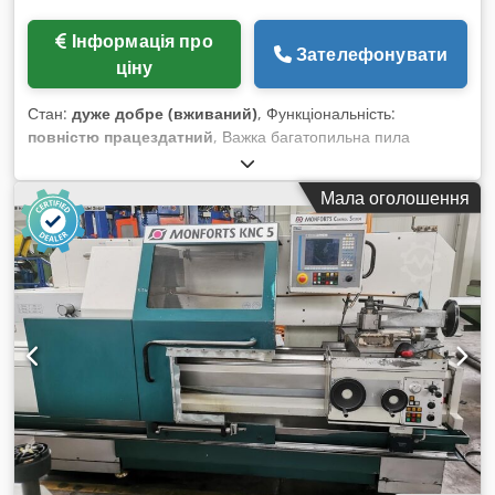
Інформація про
Зателефонувати
ціну
Стан:
дуже добре (вживаний)
, Функціональність:
повністю працездатний
, Важка багатопильна пила
Raimann з великою шириною різу. Ширина ланцюгового
ложа 500 мм. Корисна довжина затиску пилкових втулок 570
Мала оголошення
мм. Висота різу 120 мм. Привідні верхні ролики. Електричне
регулювання притискної балки. Ланцюг зі шпильками.
Опорний підшипник. Безступінчаста гідравлічна подача 0–
50 м/хв, нова. Привідний двигун 75 кВт з пневматичною
станцією натягування. У комплекті 2 пилкові втулки. Захисні
пристрої. Електричний шафа керування тощо. Встановлено
деякі нові запчастини. Crjdpfx Abextwvte Tsf