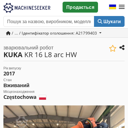
Продається
Шукати
/ ... / Ідентифікатор оголошення: A21799403
зварювальний робот
KUKA
KR 16 L8 arc HW
Рік випуску
2017
Стан
Вживаний
Місцезнаходження
Częstochowa