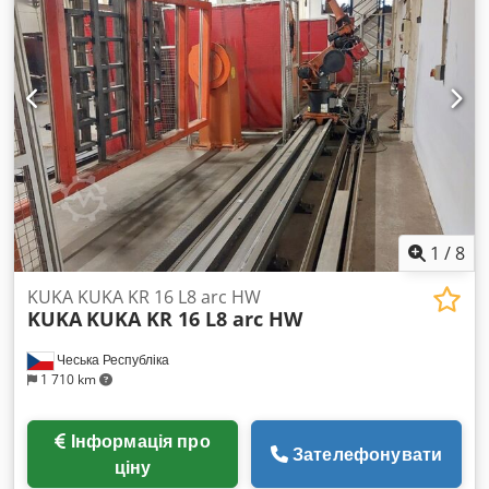
1
/
8
KUKA KUKA KR 16 L8 arc HW
KUKA
KUKA KR 16 L8 arc HW
Чеська Республіка
1 710 km
Інформація про
Зателефонувати
ціну