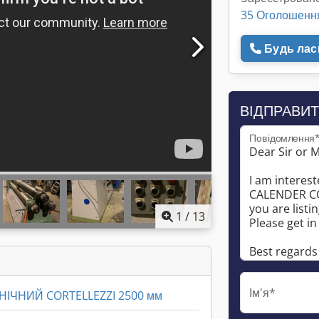
35 Оголошенн
Будь ласк
ВІДПРАВИТ
Повідомлення
1
/
13
Ім'я*
ІЧНИЙ CORTELLEZZI 2500 мм