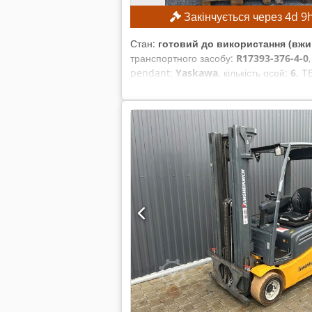
Закінчується через
4
d
9
Стан:
готовий до використання (вжи
транспортного засобу:
R17393-376-4-0
pendant:
Yaskawa
, кількість осей:
6
, Т
кг ХАРАКТЕРИСТИКИ ОБЛАДНАННЯ Систе
струм 380–440 В, 50/60 Гц Вхідний стр
кА Тип блоку живлення: ERAR-1000-0
YRC1000 Crodpjzmwafefx Amysf