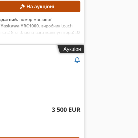
На аукціоні
здатний
, номер машини/
:
Yaskawa YRC1000
, виробник teach
сть: 8 кг Власна вага маніпулятора: 32
skawa Живлення: 3 фази, змінний
 15 А Струм короткого замикання: 2,5
Аукціон
8 Система керування роботом Yaskawa
3 500 EUR