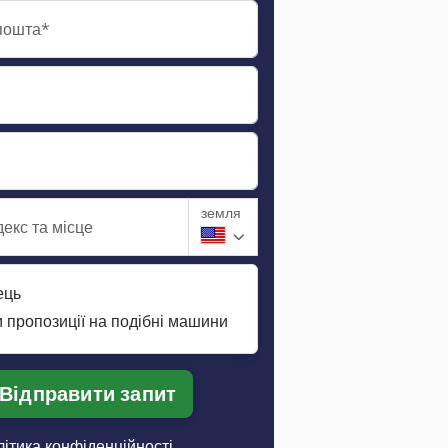
пошта*
земля
екс та місце
ець
 пропозиції на подібні машини
Відправити запит
ітика конфіденційності