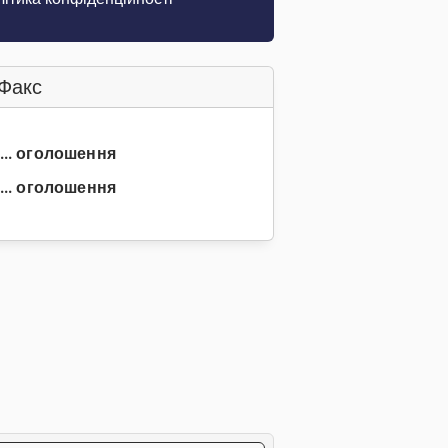
Факс
3... оголошення
... оголошення