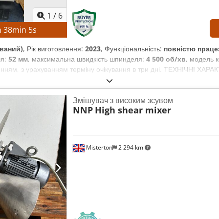
1
/
6
h
38
min
4
s
ваний)
, Рік виготовлення:
2023
, Функціональність:
повністю праце
ля:
52 мм
, максимальна швидкість шпинделя:
4 500 об/хв
, модель 
енням, з урахуванням терміну очікування в три дні. ТЕХНІЧНІ ХА
на довжина обробки: приблизно 300 мм Crsdpfx Aeznb Ntsmysf Діа
шпинделя: 4500 об/хв Барабан для інструментів: 12 позицій ДЕТА
Змішувач з високим зсувом
0 кг Загальний час роботи: приблизно 6458 год. Час роботи шпинд
NNP
High shear mixer
м або без нього) Номінальна потужність: 14,97 кВА Струм при пов
 здатність до короткого замикання: 10 кА Потужність електродвигуна
Потужний головний шпиндель Надійна конструкція машини для забе
єю Компактна конструкція, що займає мало місця Зручна в управлінн
Misterton
2 294 km
ування Повна технічна документація