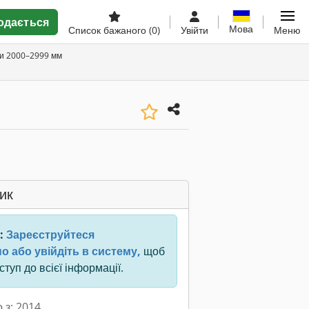
одається
Мова
Список бажаного
(0)
Увійти
Меню
ни 2000–2999 мм
ик
:
Зареєструйтеся
о або увійдіть в систему,
щоб
туп до всієї інформації.
 з: 2014