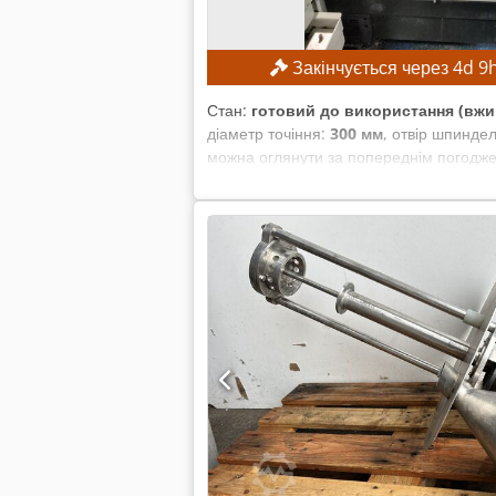
Закінчується через
4
d
9
Стан:
готовий до використання (вжи
діаметр точіння:
300 мм
, отвір шпинде
можна оглянути за попереднім погодж
обробки: приблизно 300 мм Максималь
мм Максимальна швидкість головного 
FANUC CNC Вага машини: приблизно 220
змінний струм 380 В (з трансформаторо
відключаюча здатність: 5 кА Номінальна
КОМПЛЕКТАЦІЯ Технічна документація 
для інструментів зі швидкою індексаці
Невеликі витрати на технічне обслугов