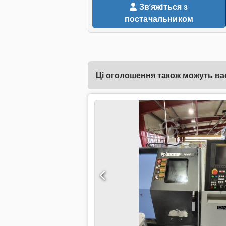
Звʼяжіться з
постачальником
Ці оголошення також можуть вас