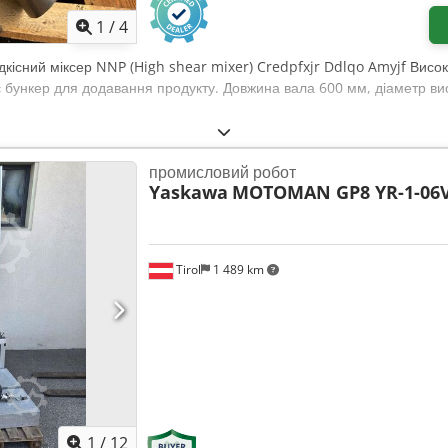
1
/
4
дкісний міксер NNP (High shear mixer) Credpfxjr Ddlqo Amyjf Висок
є бункер для додавання продукту. Довжина вала 600 мм, діаметр ви
промисловий робот
Yaskawa
MOTOMAN GP8 YR-1-06V
Tirol
1 489 km
1
/
12