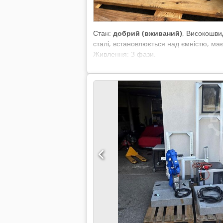
Стан:
добрий (вживаний)
, Високошви
сталі, встановлюється над ємністю, ма
Живлення: 3 фази.