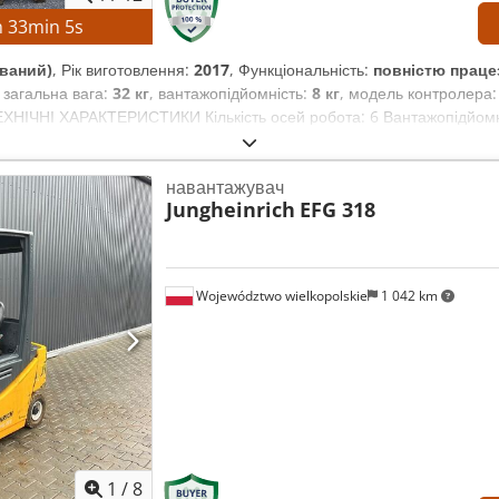
h
33
min
4
s
ваний)
, Рік виготовлення:
2017
, Функціональність:
повністю праце
, загальна вага:
32 кг
, вантажопідйомність:
8 кг
, модель контролера
ЕХНІЧНІ ХАРАКТЕРИСТИКИ Кількість осей робота: 6 Вантажопідйомні
ма керування: Yaskawa YRC1000 Виробник пульта керування: Ya
ум: 15 А Максимальний струм захисту від перевантаження пристрою:
навантажувач
6VX8-E10 КОМПЛЕКТАЦІЯ Маніпулятор робота Yaskawa Motoman GP
Jungheinrich
EFG 318
Województwo wielkopolskie
1 042 km
1
/
8