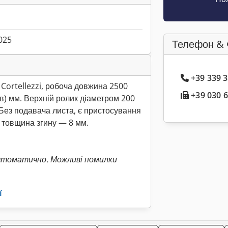
025
Телефон & 
+39 339 
ortellezzi, робоча довжина 2500
+39 030 6
(в) мм. Верхній ролик діаметром 200
 Без подавача листа, є пристосування
 товщина згину — 8 мм.
втоматично. Можливі помилки
ї