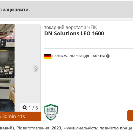
 зацікавити.
токарний верстат з ЧПК
DN Solutions
LEO 1600
Baden-Württemberg
1 662 km
1
/
6
h
30
min
40
s
ваний)
, Рік виготовлення:
2023
, Функціональність:
повністю праце