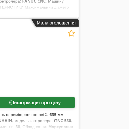
контролера:
FANUC CNC
, Машину
РАКТЕРИСТИКИ Максимальний діаметр
 приблизно 52 мм Максимальна
истема управління: FANUC CNC Вага
Мала оголошення
300 год. Напруга: змінний струм 380 В
овному навантаженні: 22,74 А
лектродвигуна (за даними виробника):
ля забезпечення високої точності
управлінні система ЧПУ Висока
Інформація про ціну
тань переміщення по осі X:
635 мм
,
NHAIN
, модель контролера:
iTNC 530
,
рументів:
30
, Обладнання:
Маркування