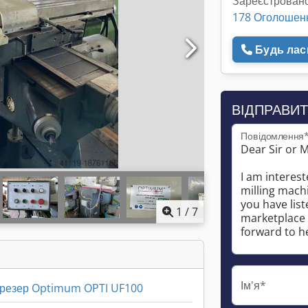
Зареєстровано
178 Оголошен
Будь ласк
ВІДПРАВИТ
Повідомлення
1
/
7
Ім'я*
фрезер Optimum OPTI UF100