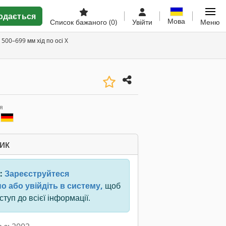
одається
Мова
Список бажаного
(0)
Увійти
Меню
 500–699 мм хід по осі X
я
ик
:
Зареєструйтеся
о або увійдіть в систему,
щоб
туп до всієї інформації.