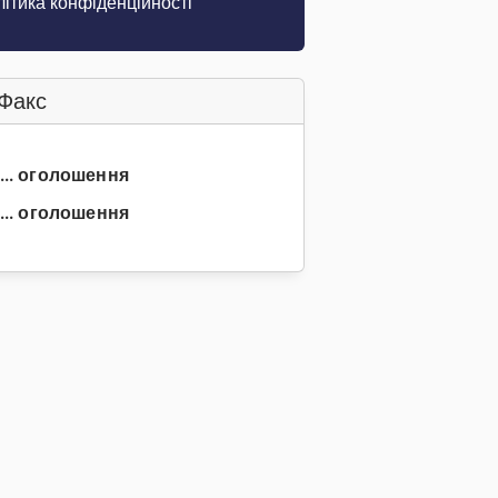
ітика конфіденційності
Факс
 ... оголошення
... оголошення