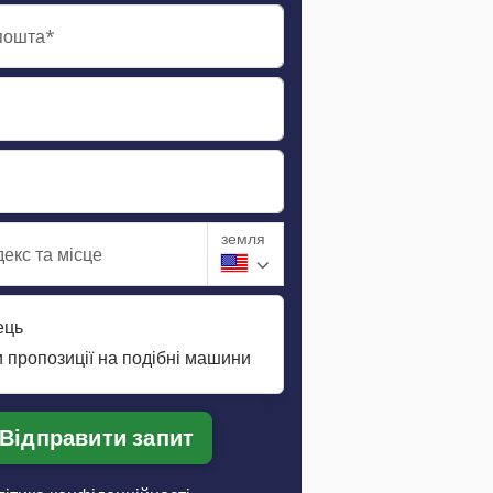
пошта*
земля
екс та місце
ець
 пропозиції на подібні машини
Відправити запит