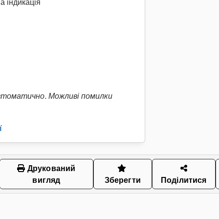
а індикація
втоматично. Можливі помилки
ї
Друкований
вигляд
Зберегти
Поділитися