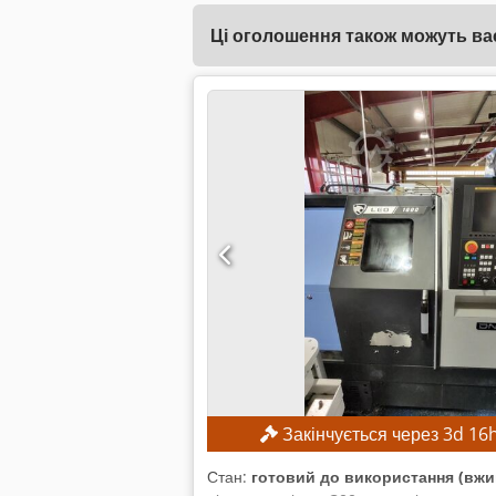
Ці оголошення також можуть вас
Закінчується через
3
d
16
Стан:
готовий до використання (вжи