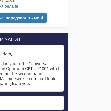
 з: 2002
ня онлайн
а, передзвоніть мені.
И ЗАПИТ
*