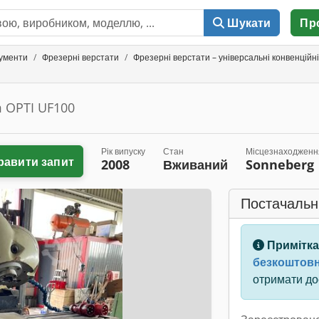
Шукати
Пр
рументи
Фрезерні верстати
Фрезерні верстати – універсальні конвенційні
 OPTI UF100
Рік випуску
Стан
Місцезнаходженн
равити запит
2008
Вживаний
Sonneberg
Постачальн
Примітка
безкоштовн
отримати дос