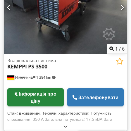
1
/
6
Зварювальна система
KEMPPI
PS 3500
Німеччина
1 384 km
Інформація про
Зателефонувати
ціну
Стан:
вживаний
, Технічні характеристики: Потужність
споживання: 350 А Загальна потужність: 17,5 кВА Вага
верстата приблизно: 58 кг Габарити машини: 0,6 x 0,35 x 0,5