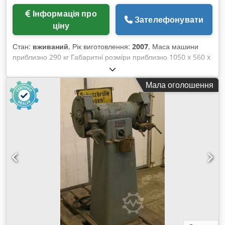
Інформація про
Зателефонувати
ціну
Стан:
вживаний
, Рік виготовлення:
2007
, Маса машини
приблизно 290 кг Габаритні розміри приблизно 1050 x 560 x
840 мм Джерело живлення SHARC T — це апарат для
зварювання вольфрамовим електродом в захисному газі
Мала оголошення
(TIG/WIG) для зварювання на постійному струмі (DC-версія)
та для зварювання на постійному і змінному струмі (AC/DC-
версія), який базується на інноваційній технології
формування зварювальної дуги, розробленій компанією
Hermann GmbH. Застосування процесу SHARC веде до
вищої швидкості зварювання при одночасному покращенні
якості шва та зниженні супутніх витрат (менше деформацій,
кращий провар, зниження термічного забарвлення виробу,
менша твердість перехідних зон, а за необхідності —
можливість відмови від додаткових матеріалів). --> Технічні
характеристики Тип зварювального струму: DC Djdjwf Rg
Eopfx Al Ajkr Мережова напруга (50/60 Гц): 400 В Фази: 3
Діапазон регулювання: 10 – 320 А Діапазон для електродів: