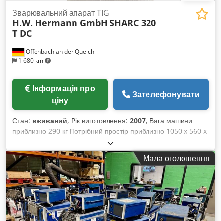
Зварювальний апарат TIG
H.W. Hermann GmbH
SHARC 320
T DC
Offenbach an der Queich
1 680 km
Інформація про
Зателефонувати
ціну
Стан:
вживаний
, Рік виготовлення:
2007
, Вага машини
приблизно 290 кг Потрібний простір приблизно 1050 x 560 x
840 мм Джерело живлення SHARC T — це зварювальний
апарат для аргонодугового (WIG/TIG) зварювання постійним
Мала оголошення
струмом (DC-версія), а також для зварювання змінним і
постійним струмом (AC/DC-версія) на основі інноваційної
технології формування зварювальної дуги, розробленої
компанією Hermann GmbH. Dedpfx Ajwf Rgrjl Aokr У
використанні технологія SHARC забезпечує вищу швидкість
зварювання при одночасному підвищенні якості шва та