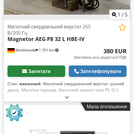
1
/
5
Магнітний свердлильний верстат 265
В/200 Гц
Magnetor AEG
P8 32 L HBE-IV
380 EUR
Wiefelstede
1 701 km
фіксована ціна додається ПДВ
Запитати
Зателефонувати
Стан:
вживаний
, Магнітний свердлильний верстат, ручний
дриль -Магнітна підошва: Магнітний агрегат типу PS 32 L
-Свердлильна машина: AEG тип HBE-IV -Патрон: MK2
-Макс. діаметр свердла: Ø 23 мм -Підключення: 265 В/200
Мала оголошення
Гц Dksdpfx Aljfc R D As Aer -Габаритні розміри: 700/300/
В670 мм -Вага: 49 кг