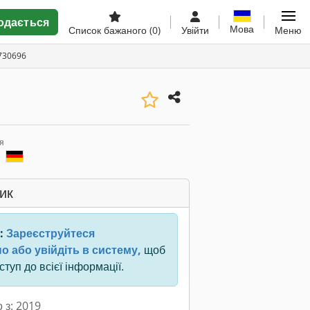
одається
Мова
Список бажаного
(0)
Увійти
Меню
730696
я
s
ик
:
Зареєструйтеся
о або увійдіть в систему,
щоб
туп до всієї інформації.
 з: 2019