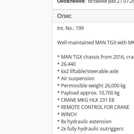
Оновлення:
останній раз 21.07.2
Опис
Int. No.: 199
Well-maintained MAN TGX with M
* MAN TGX chassis from 2016, cr
* 26.440
* 6x2 liftable/steerable axle
* Air suspension
* Permissible weight 26,000 kg
* Payload approx. 10,700 kg
* CRANE MKG HLK 231 E8
* REMOTE CONTROL FOR CRANE
* WINCH
* 8x hydraulic extension
* 2x fully hydraulic outriggers