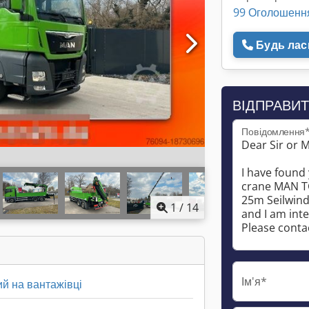
99 Оголошенн
Будь ласк
ВІДПРАВИТ
Повідомлення
1
/
14
Ім'я*
й на вантажівці