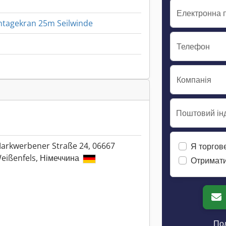
Електронна 
ntagekran 25m Seilwinde
Телефон
Компанія
Поштовий інд
arkwerbener Straße 24, 06667
Я торгов
eißenfels, Німеччина
Отримати
Пол