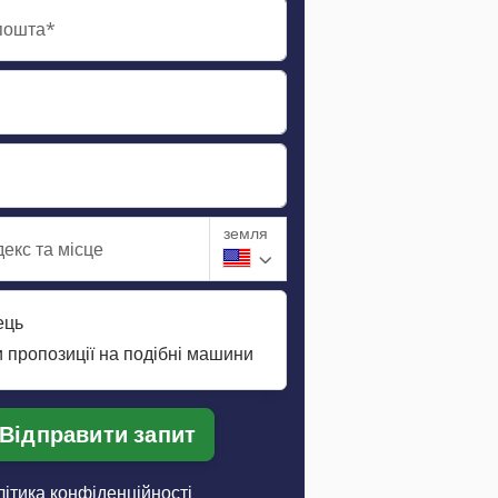
пошта*
земля
екс та місце
ець
 пропозиції на подібні машини
Відправити запит
ітика конфіденційності