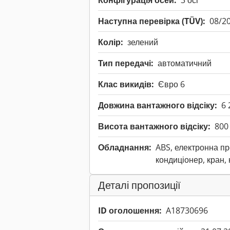
Конфігурація осей:
3 осі
Наступна перевірка (TÜV):
08/2
Колір:
зелений
Тип передачі:
автоматичний
Клас викидів:
Євро 6
Довжина вантажного відсіку:
6 
Висота вантажного відсіку:
800
Обладнання:
ABS, електронна пр
кондиціонер, кран, 
Деталі пропозиції
ID оголошення:
A18730696