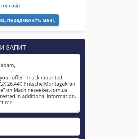
я онлайн
а, передзвоніть мені.
И ЗАПИТ
*