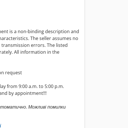
ment is a non-binding description and
aracteristics. The seller assumes no
a transmission errors. The listed
ely. All information in the
on request
y from 9:00 a.m. to 5:00 p.m.
 and by appointment!!!
втоматично. Можливі помилки
ї