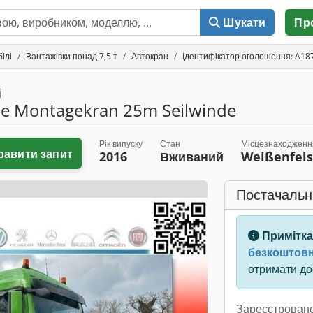
Шукати
Пр
ілі
Вантажівки понад 7,5 т
Автокран
Ідентифікатор оголошення: A18
і
he Montagekran 25m Seilwinde
Рік випуску
Стан
Місцезнаходженн
равити запит
2016
Вживаний
Weißenfel
Постачальн
Примітка
безкоштовн
отримати дос
Зареєстровано