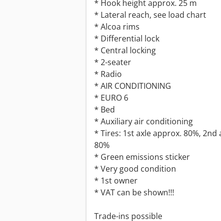
* Hook height approx. 25 m
* Lateral reach, see load chart
* Alcoa rims
* Differential lock
* Central locking
* 2-seater
* Radio
* AIR CONDITIONING
* EURO 6
* Bed
* Auxiliary air conditioning
* Tires: 1st axle approx. 80%, 2nd
80%
* Green emissions sticker
* Very good condition
* 1st owner
* VAT can be shown!!!
Trade-ins possible