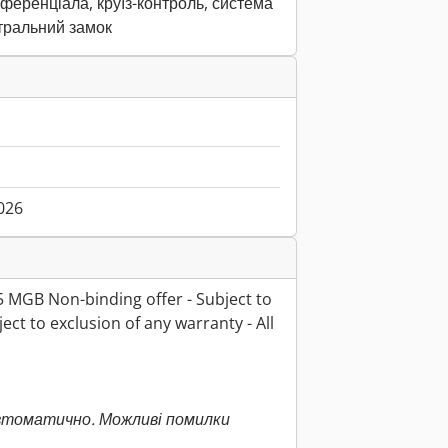
ференціала, круїз-контроль, система
тральний замок
026
5 MGB Non-binding offer - Subject to
ject to exclusion of any warranty - All
втоматично. Можливі помилки