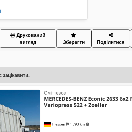
ї
Друкований
вигляд
Зберегти
Поділитися
 зацікавити.
Сміттєвоз
MERCEDES-BENZ
Econic 2633 6x2
Variopress 522 + Zoeller
Fliessem
1 793 km