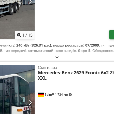
1
/
15
отужність:
240 кВт (326,31 к.с.)
, перша реєстрація:
07/2009
, тип па
ий
, тип передачі:
автоматичний
, клас викидів:
Євро 5
, Обладнання
Сміттєвоз
Mercedes-Benz
2629 Econic 6x2 
XXL
Selm
1 724 km