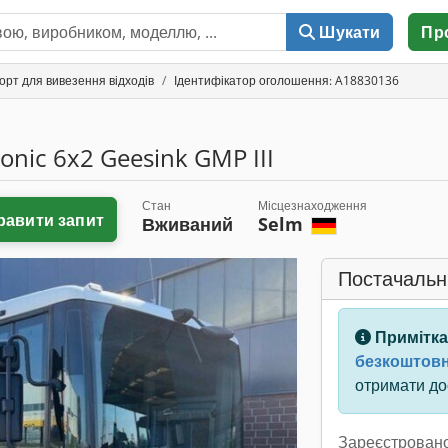
Шукати
Пр
орт для вивезення відходів
Ідентифікатор оголошення: A18830136
onic 6x2 Geesink GMP III
Стан
Місцезнаходження
равити запит
Вживаний
Selm
Постачальн
Примітка
безкоштовн
отримати дос
Зареєстровано