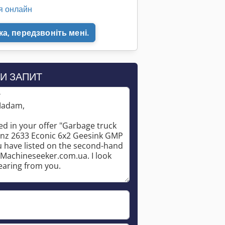
я онлайн
а, передзвоніть мені.
И ЗАПИТ
*