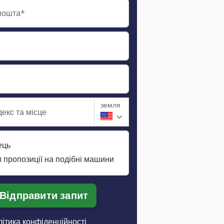
пошта*
земля
екс та місце
ець
 пропозиції на подібні машини
Відправити запит
ітика конфіденційності