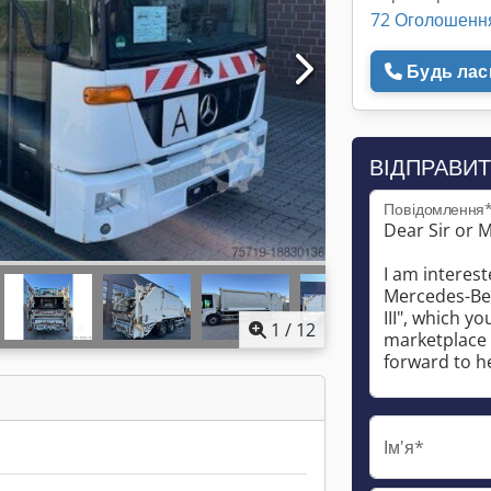
72 Оголошенн
Будь ласк
ВІДПРАВИТ
Повідомлення
1
/
12
Ім'я*