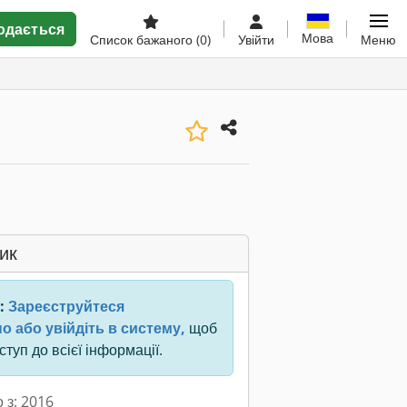
одається
Мова
Список бажаного
(0)
Увійти
Меню
ик
:
Зареєструйтеся
о або увійдіть в систему,
щоб
туп до всієї інформації.
 з: 2016