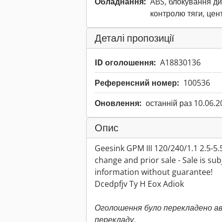
Обладнання:
ABS, блокування ди
контролю тяги, цен
Деталі пропозиції
ID оголошення:
A18830136
Референсний номер:
100536
Оновлення:
останній раз 10.06.2
Опис
Geesink GPM III 120/240/1.1 2.5-5.
change and prior sale - Sale is sub
information without guarantee!
Dcedpfjv Ty H Eox Adiok
Оголошення було перекладено а
перекладу.