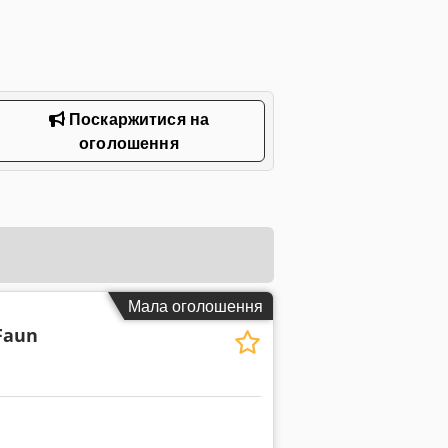
Поскаржитися на
оголошення
Мала оголошення
 Faun