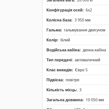
Загальна вага:
26 000 кг
Конфігурація осей:
6x2
Колісна база:
3 950 мм
Гальма:
гальмування двигуном
Колір:
білий
Водійська кабіна:
денна кабіна
Тип передачі:
автоматичний
Клас викидів:
Євро 5
Підвіска:
повітря
Кількість місць:
3
Загальна довжина:
10 050 мм