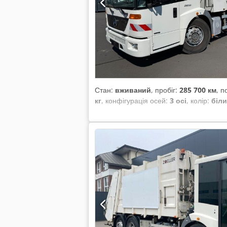
Стан:
вживаний
, пробіг:
285 700 км
, п
кг
, конфігурація осей:
3 осі
, колір:
біл