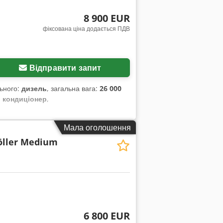
8 900 EUR
фіксована ціна додається ПДВ
Відправити запит
льного:
дизель
, загальна вага:
26 000
:
кондиціонер
,
Мала оголошення
Zöller Medium
6 800 EUR