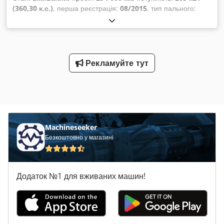
(360,30 к.с.)
, перша реєстрація:
08/2015
, тип пального:
дизель
, загальна вага:
26 000 кг
, конфігурація осей:
3 осі
,
тип передачі:
механічний
, клас викидів:
Євро 6
,
Обладнання:
ABS
,
Рекламуйте тут
Machineseeker
Безкоштовно у магазині
Додаток №1 для вживаних машин!