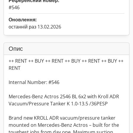
Референсний номер:
#546
Оновлення:
останній раз 13.02.2026
Опис
++ RENT ++ BUY ++ RENT ++ BUY ++ RENT ++ BUY ++
RENT
Internal Number: #546
Mercedes-Benz Actros 2546 BL 6x2 with Kroll ADR
Vacuum/Pressure Tanker K 1.0-13.5 /36PESP
Brand new KROLL ADR vacuum/pressure tanker
mounted on Mercedes-Benz Actros – built for the
toughest jobs from day one. Maximum suction