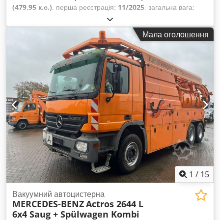
(479,95 к.с.)
, перша реєстрація:
11/2025
, загальна вага:
26 000 кг
, конфігурація осей:
3 осі
, колір:
білий
, тип
передачі:
напівавтоматичний
, Рік виготовлення:
2025
,
Мала оголошення
Обладнання:
ABS, електронна програма стабільності
(ESP), кондиціонер, навігаційна система
,
1
/
15
Вакуумний автоцистерна
MERCEDES-BENZ
Actros 2644 L
6x4 Saug + Spülwagen Kombi