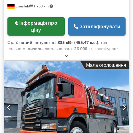
Coesfeld
1 750 km
Інформація про
Зателефонувати
ціну
Стан:
новий
, потужність:
335 кВт (455,47 к.с.)
, тип
пального:
дизель
, загальна вага:
26 000 кг
, конфігурація
осей:
3 осі
, колір:
білий
, тип передачі:
автоматичний
,
загальна ширина:
2 550 мм
, загальна висота:
3 650 мм
, Рік
Мала оголошення
виготовлення:
2023
, Обладнання:
ABS, електронна
програма стабільності (ESP), кондиціонер
,