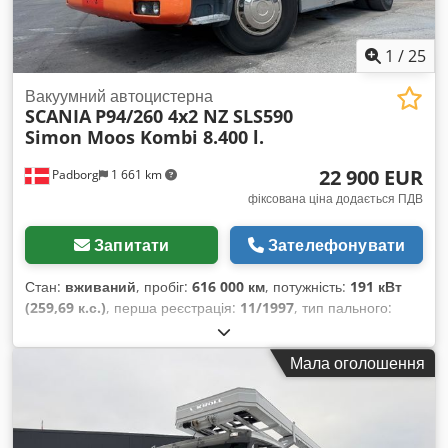
1
/
25
Вакуумний автоцистерна
SCANIA
P94/260 4x2 NZ SLS590
Simon Moos Kombi 8.400 l.
22 900 EUR
Padborg
1 661 km
фіксована ціна додається ПДВ
Запитати
Зателефонувати
Стан:
вживаний
, пробіг:
616 000 км
, потужність:
191 кВт
(259,69 к.с.)
, перша реєстрація:
11/1997
, тип пального:
дизель
, загальна вага:
18 000 кг
, конфігурація осей:
2 осі
,
тип передачі:
механічний
, клас викидів:
євро2
, Рік
Мала оголошення
виготовлення:
1997
, Обладнання:
ABS
,