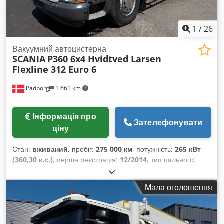
1
/
26
Вакуумний автоцистерна
SCANIA
P360 6x4 Hvidtved Larsen
Flexline 312 Euro 6
Padborg
1 661 km
Інформація про
Зателефонувати
ціну
Стан:
вживаний
, пробіг:
275 000 км
, потужність:
265 кВт
(360,30 к.с.)
, перша реєстрація:
12/2014
, тип пального:
дизель
, загальна вага:
26 000 кг
, конфігурація осей:
3 осі
,
колір:
білий
, тип передачі:
механічний
, клас викидів:
Євро
Мала оголошення
6
, Рік виготовлення:
2014
, Обладнання:
ABS, кондиціонер
,