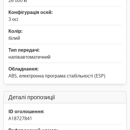
26 000 кг
Конфігурація осей:
3 осі
Колір:
білий
Тип передачі:
напівавтоматичний
Обладнання:
ABS, електронна програма стабільності (ESP)
Деталі пропозиції
ID оголошення:
A18727841