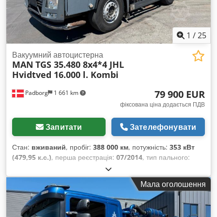
1
/
25
Вакуумний автоцистерна
MAN
TGS 35.480 8x4*4 JHL
Hvidtved 16.000 l. Kombi
79 900 EUR
Padborg
1 661 km
фіксована ціна додається ПДВ
Запитати
Зателефонувати
Стан:
вживаний
, пробіг:
388 000 км
, потужність:
353 кВт
(479,95 к.с.)
, перша реєстрація:
07/2014
, тип пального:
дизель
, загальна вага:
32 000 кг
, конфігурація осей:
3 осі
,
колір:
червоний
, тип передачі:
автоматичний
, клас
Мала оголошення
викидів:
Євро 6
, Рік виготовлення:
2014
, Обладнання:
ABS,
кондиціонер
,