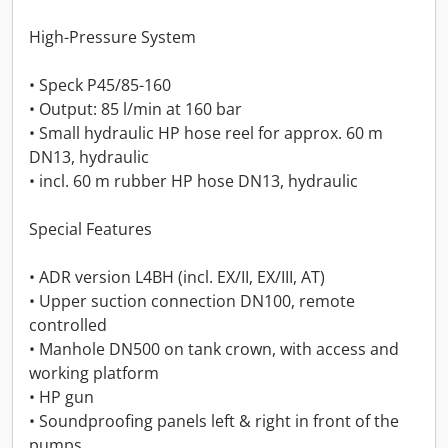
High-Pressure System
• Speck P45/85-160
• Output: 85 l/min at 160 bar
• Small hydraulic HP hose reel for approx. 60 m
DN13, hydraulic
• incl. 60 m rubber HP hose DN13, hydraulic
Special Features
• ADR version L4BH (incl. EX/II, EX/III, AT)
• Upper suction connection DN100, remote
controlled
• Manhole DN500 on tank crown, with access and
working platform
• HP gun
• Soundproofing panels left & right in front of the
pumps