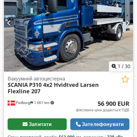
1
/
30
Вакуумний автоцистерна
SCANIA
P310 4x2 Hvidtved Larsen
Flexline 207
56 900 EUR
Padborg
1 661 km
фіксована ціна додається ПДВ
Запитати
Зателефонувати
Стан:
вживаний
, пробіг:
563 000 км
, потужність:
228 кВт