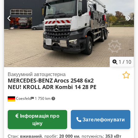
1
/
10
Вакуумний автоцистерна
MERCEDES-BENZ
Arocs 2548 6x2
NEU! KROLL ADR Kombi 14 28 PE
Coesfeld
1 750 km
Інформація про
Зателефонувати
ціну
Стан:
вживаний
, пробіг:
20 000 км
, потужність:
353 кВт