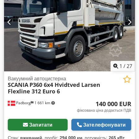
1
/
27
Вакуумний автоцистерна
SCANIA
P360 6x4 Hvidtved Larsen
Flexline 312 Euro 6
140 000 EUR
Padborg
1 661 km
фіксована ціна додається ПДВ
Запитати
Зателефонувати
Стан:
вживаний
, пробіг:
294 000 км
, потужність:
265 кВт