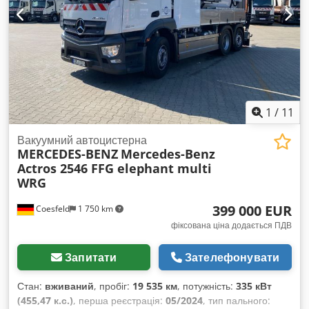
1
/
11
Вакуумний автоцистерна
MERCEDES-BENZ
Mercedes-Benz
Actros 2546 FFG elephant multi
WRG
399 000 EUR
Coesfeld
1 750 km
фіксована ціна додається ПДВ
Запитати
Зателефонувати
Стан:
вживаний
, пробіг:
19 535 км
, потужність:
335 кВт
(455,47 к.с.)
, перша реєстрація:
05/2024
, тип пального: