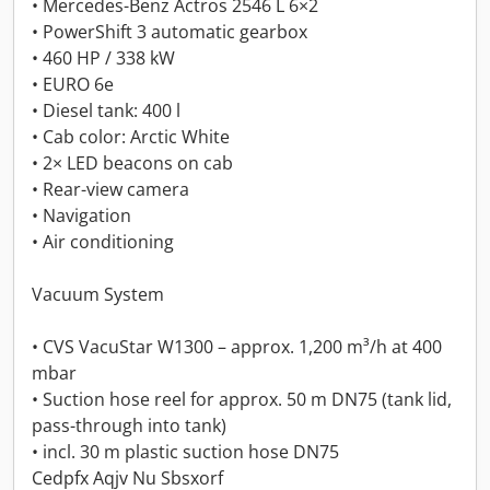
• Mercedes-Benz Actros 2546 L 6×2
• PowerShift 3 automatic gearbox
• 460 HP / 338 kW
• EURO 6e
• Diesel tank: 400 l
• Cab color: Arctic White
• 2× LED beacons on cab
• Rear-view camera
• Navigation
• Air conditioning
Vacuum System
• CVS VacuStar W1300 – approx. 1,200 m³/h at 400
mbar
• Suction hose reel for approx. 50 m DN75 (tank lid,
pass-through into tank)
• incl. 30 m plastic suction hose DN75
Cedpfx Aqjv Nu Sbsxorf