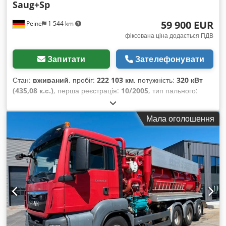
Saug+Sp
59 900 EUR
Peine
1 544 km
фіксована ціна додається ПДВ
Запитати
Зателефонувати
Стан:
вживаний
, пробіг:
222 103 км
, потужність:
320 кВт
(435,08 к.с.)
, перша реєстрація:
10/2005
, тип пального:
дизель
, загальна вага:
26 000 кг
, конфігурація осей:
3 осі
,
колір:
помаранчевий
, тип передачі:
напівавтоматичний
,
Мала оголошення
клас викидів:
Євро 3
, Обладнання:
ABS
,