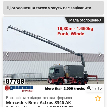
Ці оголошення також можуть вас зацікавити.
Мала оголошення
1
/
15
Вантажівка з відкритою платформою
Mercedes-Benz
Actros 3346 AK