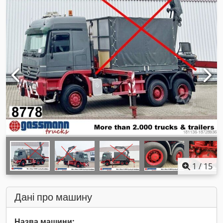
1
/
15
Дані про машину
Назва машини: