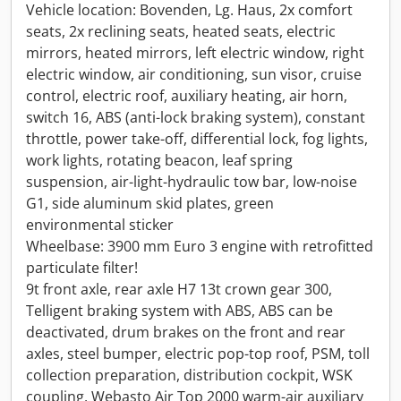
Vehicle location: Bovenden, Lg. Haus, 2x comfort
seats, 2x reclining seats, heated seats, electric
mirrors, heated mirrors, left electric window, right
electric window, air conditioning, sun visor, cruise
control, electric roof, auxiliary heating, air horn,
switch 16, ABS (anti-lock braking system), constant
throttle, power take-off, differential lock, fog lights,
work lights, rotating beacon, leaf spring
suspension, air-light-hydraulic tow bar, low-noise
G1, side aluminum skid plates, green
environmental sticker
Wheelbase: 3900 mm Euro 3 engine with retrofitted
particulate filter!
9t front axle, rear axle H7 13t crown gear 300,
Telligent braking system with ABS, ABS can be
deactivated, drum brakes on the front and rear
axles, steel bumper, electric pop-top roof, PSM, toll
collection preparation, distribution cockpit, WSK
coupling, Webasto Air Top 2000 warm-air auxiliary