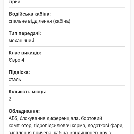
сірий
Водійська кабіна:
спальне відділення (кабіна)
Тип передачі:
механічний
Клас викидів:
Євро 4
Підвіска:
сталь
Кількість місць:
2
Обладнання:
ABS, блокування диференціала, бортовий
комп’ютер, гідропідсилювач керма, додаткові фари,
зчеплення причепа, кабіна, кондиціонер, круїз-