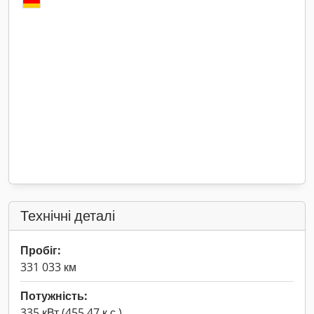
Технічні деталі
Пробіг:
331 033 км
Потужність:
335 кВт (455,47 к.с.)