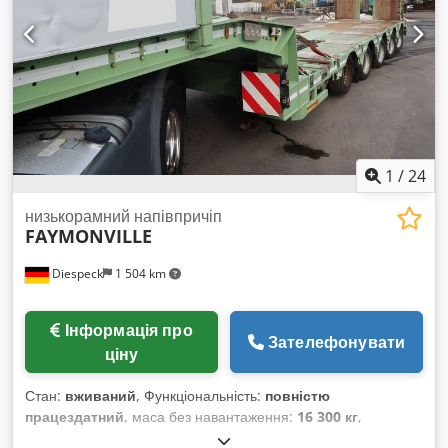
тиску за допомогою манометра - Підкладки для матеріалу -
Знак СЕ
1
/
24
низькорамний напівпричіп
FAYMONVILLE
Diespeck
1 504 km
Інформація про
Зателефонувати
ціну
Стан:
вживаний
, Функціональність:
повністю
працездатний
, маса без навантаження:
16 300 кг
,
загальна вага:
65 000 кг
, конфігурація осей:
3 осі
, перша