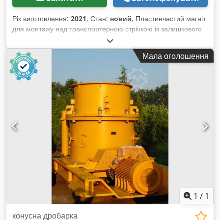
Рік виготовлення:
2021
, Стан:
новий
, Пластинчастий магніт
для монтажу над транспортерною стрічкою із залишкового
складу / надвиробництва Виконання – з нержавіючої сталі
марки VA 1.4301, герметично закритий. Продається
Мала оголошення
пластинчастий магніт із задніми різьбовими отворами.
Магніт може бути встановлений як «поліцейський магніт»
або для видалення металевих домішок над конвеєрною
стрічкою. Кільця для підвішування входять у комплект.
Розміри магнітного блоку: Cedjfktk Hepfx Aamerf 620 x 420
x 250 мм Доступний тільки 1 екземпляр для швидкої
поставки. Інші розміри є на складі.
1
/
1
конусна дробарка