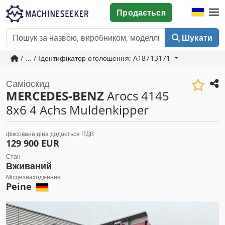
Продається
Шукати
/ ... / Ідентифікатор оголошення: A18713171
Саміоскид
MERCEDES-BENZ
Arocs 4145
8x6 4 Achs Muldenkipper
фіксована ціна додається ПДВ
129 900 EUR
Стан
Вживаний
Місцезнаходження
Peine