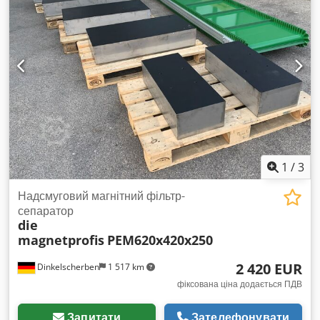
вантажного відсіку:
1 360 мм
, Обладнання:
ABS,
кондиціонер
,
1
/
3
Надсмуговий магнітний фільтр-
сепаратор
die
magnetprofis
PEM620x420x250
2 420 EUR
Dinkelscherben
1 517 km
фіксована ціна додається ПДВ
Запитати
Зателефонувати