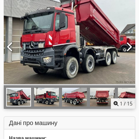
1
/
15
Дані про машину
Назва машини: