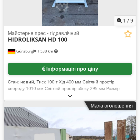
система, світловий бар’єр Стан: Вживаний Ціна: За запитом
1
/
9
Майстерня прес - гідравлічний
HIDROLIKSAN
HD 100
Günzburg
1 538 km
Інформація про ціну
Стан:
новий
, Тиск 100 т Хід 400 мм Світлий простір
спереду 1010 мм Світлий простір збоку 295 мм Розмір
циліндра 175x115 мм Швидкість подачі вниз 7,6 мм/сек
Швидкість подачі вгору 13,4 мм/сек Crsdpfx Asyv N
Мала оголошення
Ngoamof Загальна потужність 4,0 кВт Маса машини
приблизно 1000 кг Габарити приблизно 1600x850x2450 мм
Оснащення: - Міцна зварна конструкція - Натискний
циліндр пересувний вбік - Управління електричне через
важіль керування / ручне через ручний важіль - Індикація