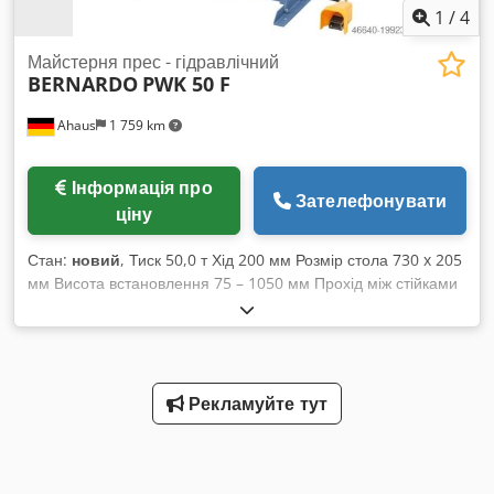
1
/
4
Майстерня прес - гідравлічний
BERNARDO
PWK 50 F
Ahaus
1 759 km
Інформація про
Зателефонувати
ціну
Стан:
новий
, Тиск 50,0 т Хід 200 мм Розмір стола 730 x 205
мм Висота встановлення 75 – 1050 мм Прохід між стійками
між напрямними 730 мм Вага машини прибл. 292 кг
Габаритні розміри (Д-Ш-В) 1040 x 800 x 1880 мм Опис: -
Стандартно обладнано ручною лебідкою - Для зручного
регулювання висоти опорного столу - Подача штока за
вибором: вручну або пневматично - Потужні майстерні
Рекламуйте тут
преси для столярних і ремонтних майстерень - Оптимальне
співвідношення ціни та якості завдяки раціональній
конструкції - Завдяки стандартній педалі для ніг руки
залишаються вільними для обробки деталі - Розширена