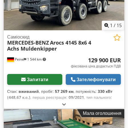
1
/
15
Саміоскид
MERCEDES-BENZ
Arocs 4145 8x6 4
Achs Muldenkipper
129 900 EUR
Peine
1 544 km
фіксована ціна додається ПДВ
Запитати
Зателефонувати
Стан:
вживаний
, пробіг:
57 269 км
, потужність:
330 кВт
(448,67 к.с.)
, перша реєстрація:
09/2021
, тип пального:
дизель
, загальна вага:
32 000 кг
, конфігурація осей:
3 осі
,
наступна перевірка (TÜV):
09/2024
, колір:
червоний
, тип
Мала оголошення
передачі:
автоматичний
, клас викидів:
Євро 6
, об’єм
вантажного відсіку:
17 м³
, довжина вантажного відсіку:
5 500
мм
, ширина вантажного відсіку:
2 300 мм
, висота