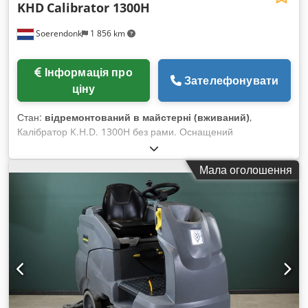
KHD
Calibrator 1300H
Soerendonk
1 856 km
Інформація про
Зателефонувати
ціну
Стан:
відремонтований в майстерні (вживаний)
,
Калібратор K.H.D. 1300H без рами. Оснащений
гідравлічною установкою, електродвигуном і гідравлічною
муфтою Voith Turbo. З новим конусом і втулкою.
Мала оголошення
Відновлений, піскоструєний і пофарбований. Credpfxsvt Su
Io Aamsf