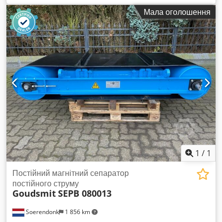
реєстрація:
08/2018
, підвіска:
інше
, розмір шини:
205/65 R
Мала оголошення
17,5
, колір:
зелений
, Обладнання:
ABS, EBS (Електронна
гальмівна система)
,
1
/
1
Постійний магнітний сепаратор
постійного струму
Goudsmit
SEPB 080013
Soerendonk
1 856 km