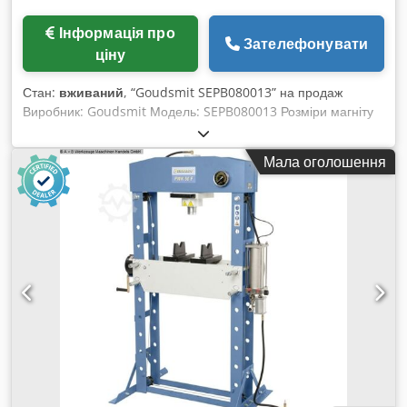
Інформація про
Зателефонувати
ціну
Стан:
вживаний
, “Goudsmit SEPB080013” на продаж
Виробник: Goudsmit Модель: SEPB080013 Розміри магніту
(Д x Ш x В): 1.040 x 602 x 251 мм. Відстань розміщення (AA):
приблизно 1.550 мм. Codpor Dtauefx Aamorf Гумовий
Мала оголошення
транспортер: 650 мм (новий).