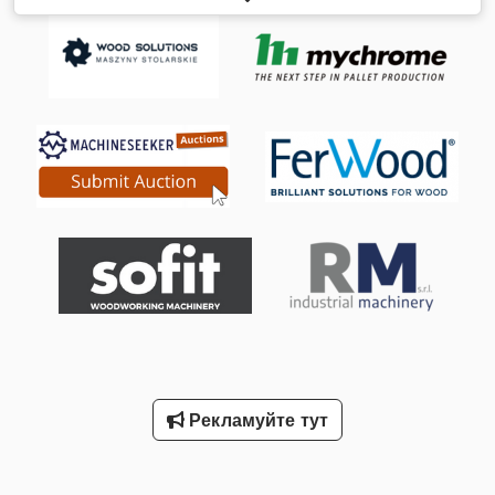
машину для горизонтального пакування продукції у стретч-
плівку. Дана модель виготовлена у 2012 році, однак
використовувалася лише як виставковий зразок. Таким
чином, вона абсолютно нова і жодного разу не працювала в
реальному виробництві. Dedpfx Afoy N Uqvoiokr Довгі та
вузькі продукти: Ідеально підходить для предметів, як-от
труби, планки, металеві профілі, дошки чи рулони.
Формування пакунків: Для об'єднання кількох дрібних
одиниць у один пакет — наприклад, кілька труб, килимів
або деревини. Захист від зовнішнього впливу: Як і при
традиційному палетному пакуванні, забезпечує ефективний
захист від вологи, бруду та пошкоджень під час
транспортування. Машина готова до негайної доставки.
Вартість транспортування не входить у ціну. Модель:
Avvolgipack 40 CA Рік випуску: 2012 Висота машини: 1 390
мм Ширина машини: 924 мм Глибина машини: 2 674 мм
Продуктивність: 3–25 м/хв (пропускна здатність) Живлення:
220V, 0,37 кВт Максимальна висота продукту: 190–250 мм
Рекламуйте тут
(залежно від ширини продукту) Вага машини: приблизно 400
кг