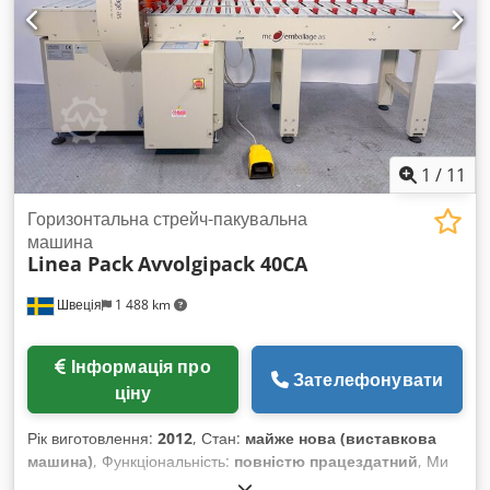
1
/
11
Горизонтальна стрейч-пакувальна
машина
Linea Pack
Avvolgipack 40CA
Швеція
1 488 km
Інформація про
Зателефонувати
ціну
Рік виготовлення:
2012
, Стан:
майже нова (виставкова
машина)
, Функціональність:
повністю працездатний
, Ми
пропонуємо Linea Pack Avvolgipack 40 CA — високоякісну