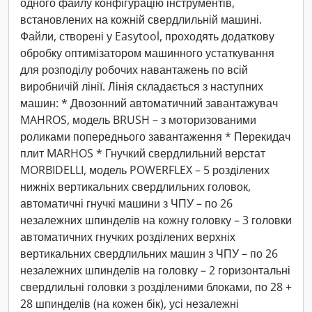
одного файлу конфігурацію інструментів,
встановлених на кожній свердлильній машині.
Файли, створені у Easytool, проходять додаткову
обробку оптимізатором машинного устаткування
для розподілу робочих навантажень по всій
виробничій лінії. Лінія складається з наступних
машин: * Двозонний автоматичний завантажувач
MAHROS, модель BRUSH – з моторизованими
роликами попереднього завантаження * Перекидач
плит MARHOS * Гнучкий свердлильний верстат
MORBIDELLI, модель POWERFLEX – 5 розділених
нижніх вертикальних свердлильних головок,
автоматичні гнучкі машини з ЧПУ – по 26
незалежних шпинделів на кожну головку – 3 головки
автоматичних гнучких розділених верхніх
вертикальних свердлильних машин з ЧПУ – по 26
незалежних шпинделів на головку – 2 горизонтальні
свердлильні головки з розділеними блоками, по 28 +
28 шпинделів (на кожен бік), усі незалежні