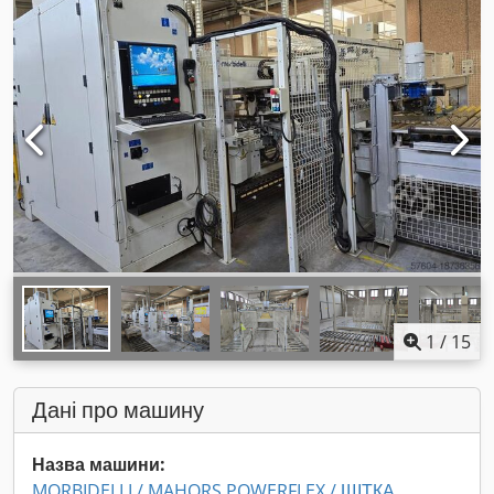
1
/
15
Дані про машину
Назва машини:
MORBIDELLI / MAHORS POWERFLEX / ЩІТКА