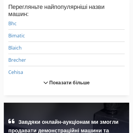
Перегляньте найпопулярніші назви
машин:
Bhc
Bimatic
Blaich
Brecher
Cehisa
Показати більше
Cmc
Cnc Morbidelli
Cnc Weeke
Cnc Буровим
Завдяки онлайн-аукціонам ми змогли
продавати демонстраційні машини та
Cnc Деревообробні