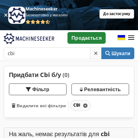
Machineseeker
До застосунку
Безкоштовно у магазині
Продається
Шукати
Придбати Cbi б/у
(0)
Фільтр
Релевантність
CBI
Видалити всі фільтри
На жаль, немає результатів для
cbi