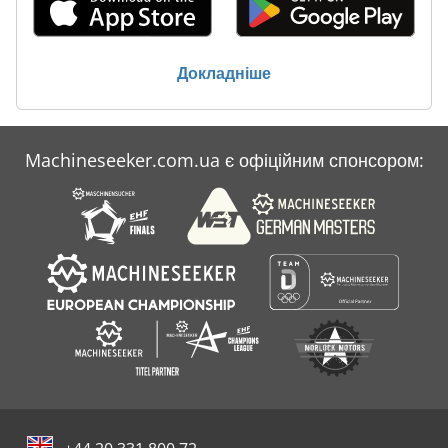
Wravor
Заводний
Докладніше
Знімачі
Накопичувачів
Machineseeker.com.ua є офіційним спонсором:
Російська