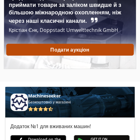
приймати товари за заліком швидше й з
більшою міжнародною охопленням, ніж
Cpc
через наші класичні канали.
Cpm
Крістіан Єнк, Doppstadt Umwelttechnik GmbH
Ewd
Подати аукціон
Giben
Gubisch
Hbs
Hirzt
Machineseeker
Holtec
Безкоштовно у магазині
Tcm
Додаток №1 для вживаних машин!
Vrb