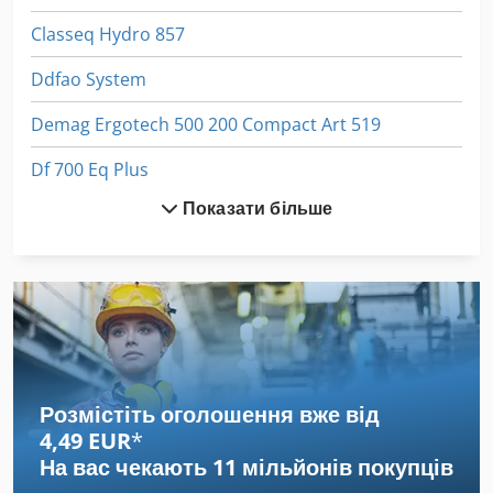
Classeq Hydro 857
Ddfao System
Demag Ergotech 500 200 Compact Art 519
Df 700 Eq Plus
Показати більше
Dynajet 500 Me
Dynajet 500 Th
Einhell Dhg 200
Einhell Dsc 150
Eisele Lms 2
Розмістіть оголошення вже від
4,49 EUR
*
Eisele Vms 2
На вас чекають
11 мільйонів покупців
Extec 5000 S