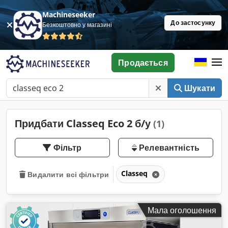
Machineseeker
До застосунку
Безкоштовно у магазині
Продається
Шукати
Придбати Classeq Eco 2 б/у
(1)
Фільтр
Релевантність
Classeq
Видалити всі фільтри
Мала оголошення