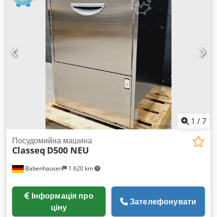
1
/
7
Посудомийна машина
Classeq
D500 NEU
Babenhausen
1 620 km
Інформація про
Зателефонувати
ціну