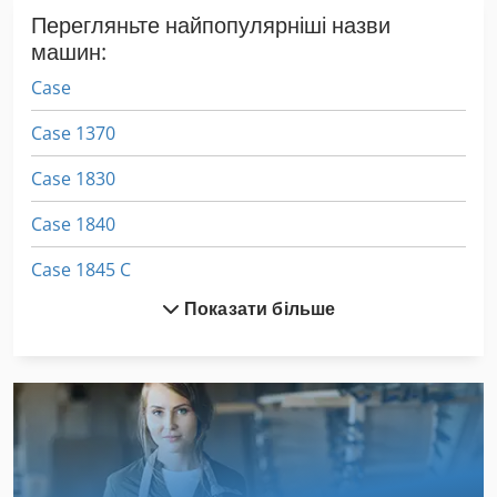
Перегляньте найпопулярніші назви
машин:
Case
Case 1370
Case 1830
Case 1840
Case 1845 C
Показати більше
Case 440 Ct
Case 445 Ct
Case 560
Case 721 C
Case 821 C