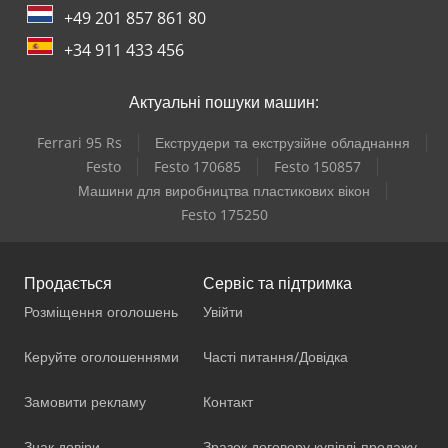
+49 201 857 861 80
+34 911 433 456
Актуальні пошуки машин:
Ferrari 95 Rs
Екструдери та екструзійне обладнання
Festo
Festo 170685
Festo 150857
Машини для виробництва пластикових вікон
Festo 175250
Продається
Сервіс та підтримка
Розміщення оголошень
Увійти
Керуйте оголошеннями
Часті питання/Довідка
Замовити рекламу
Контакт
Знак довіри
Зразок договору купівлі-продажу