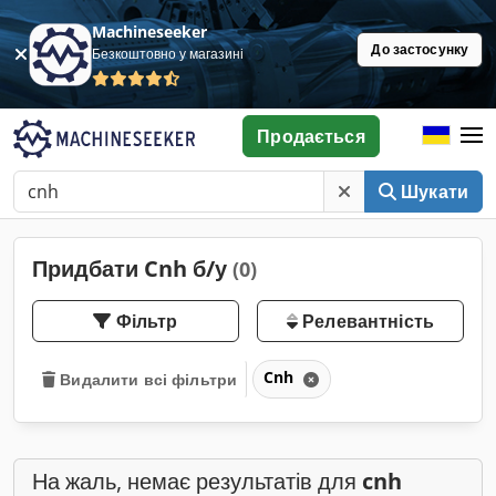
Machineseeker
До застосунку
Безкоштовно у магазині
Продається
Шукати
Придбати Cnh б/у
(0)
Фільтр
Релевантність
Cnh
Видалити всі фільтри
На жаль, немає результатів для
cnh