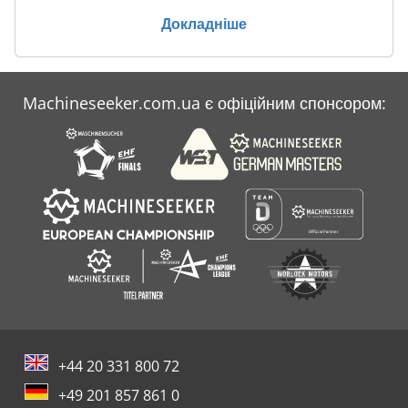
Case Tr 270
Докладніше
Case Wx 165
Case Wx 170
Machineseeker.com.ua є офіційним спонсором:
Case Міні Екскаватор
Kobelco
+44 20 331 800 72
+49 201 857 861 0