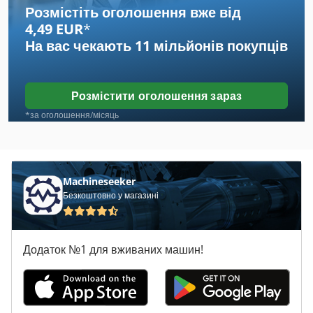
Розмістіть оголошення вже від
4,49 EUR
*
Case 921 C
На вас чекають
11 мільйонів покупців
Case Cs 110
Case Cvx 1170
Розмістити оголошення зараз
Case Cx 130
*за оголошення/місяць
Case Cx 180
Case Cx 210
Machineseeker
Безкоштовно у магазині
Case Cx 210 B
Case Cx 300 C
Додаток №1 для вживаних машин!
Case Cx 50
Case Sv 185