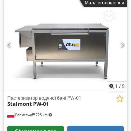
Мала оголошення
1
/
5
Пастеризатор водяної бані PW-01
Stalmont
PW-01
Poniatowa
725 km