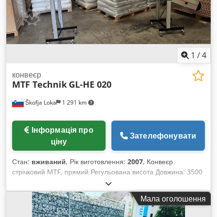
1
/
4
конвеєр
MTF Technik
GL-HE 020
Škofja Loka
1 291 km
Інформація про
Зателефонувати
ціну
Стан:
вживаний
, Рік виготовлення:
2007
, Конвеєр
стрічковий MTF, прямий Регульована висота Довжина: 3500
мм Dwjdpjzl Tv Hefx Akioa Корисна ширина: 350 мм
Мала оголошення