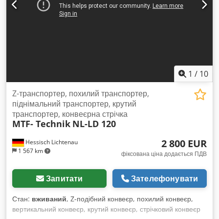
транспортними лопатками (приводами) і бічним хвилястим
краєм. - Захисні листи знімні. - Сторона вивантаження з
воронкою діаметром 390 мм. - Пересувається на 4 опорних
роликах. Габаритні розміри (довжина x ширина x висота):
4500 x 950 x 2150 мм. Вага: 280 кг. Гарний стан.
1
/
10
Z-транспортер, похилий транспортер,
піднімальний транспортер, крутий
транспортер, конвеєрна стрічка
MTF- Technik
NL-LD 120
2 800 EUR
Hessisch Lichtenau
1 567 km
фіксована ціна додається ПДВ
Запитати
Зателефонувати
Стан:
вживаний
, Z-подібний конвеєр, похилий конвеєр,
вертикальний конвеєр, крутий конвеєр, стрічковий конвеєр