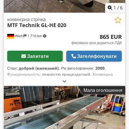
5+30-70 мм Dwodpfxsi Igiks Akioa
1
/
6
конвеєрна стрічка
MTF Technik
GL-HE 020
865 EUR
Wiehl
1 716 km
фіксована ціна додається ПДВ
Запитати
Зателефонувати
Стан:
добрий (вживаний)
, Рік виготовлення:
2000
,
Функціональність:
повністю працездатний
, Конвеєрна
стрічка фірми MTF пропонується на продаж: Довжина: 1300
мм Загальна ширина: 260 мм плюс двигун 150 мм Робоча
Мала оголошення
ширина: 160 мм Сколки: 14 штук, висота 20 мм Dwjdpfx Aey
Ugqfokioa Постійна швидкість стрічки: 6 м/хв Направляюча
планка: висота 70 мм Мобільний (на колесах) Висота
видачі: макс. 1010 мм малий бункер