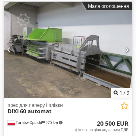
струму:
трифазний
, Розміри бігової доріжки: Довжина: 160
Мала оголошення
см Ширина: 30 см Регулювання швидкості. Dodpfx
Ajztfnqskiowa
1
/
9
прес для паперу і плівки
DIXI
60 automat
20 500 EUR
Tarnów Opolski
975 km
фіксована ціна додається ПДВ