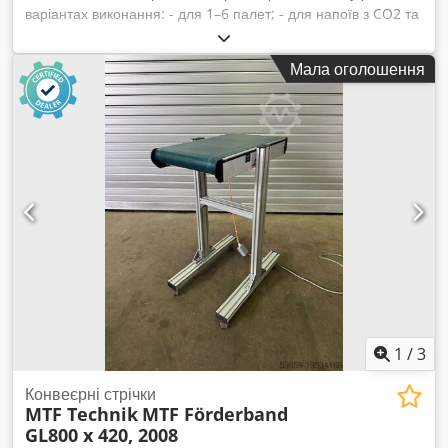
варіантах виконання: - для 1–6 палет; - для напоїв з CO2 та
без нього; - з дверцятами, що відкриваються вбік, або
підйомними дверцятами. Dodowhx A Tepfx Akijwa Будь
Мала оголошення
ласка, звертайтеся до нас із вашими вимогами!
1
/
3
Конвеєрні стрічки
MTF Technik
MTF Förderband
GL800 x 420, 2008