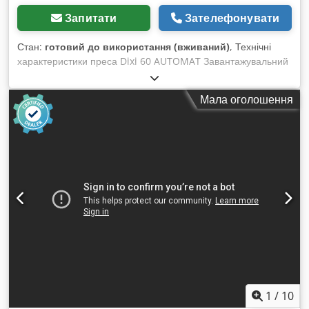
Запитати
Зателефонувати
Стан:
готовий до використання (вживаний)
, Технічні
характеристики преса Dixi 60 AUTOMAT Завантажувальний
отвір (ш x в): 1550 x 1000 мм Dsdpfx Ajv Amw Nokiewa
Потужність приводу: 31,5 кВт Сила пресування: 60 т Вага
Мала оголошення
тюка (залежно від матеріалу): 350–600 кг Розміри тюка (ш x
в x г, регульовані): 1100 x 800 x 300–1600 мм Час
пресування/цикл: 13/24 с Вага машини: 7000 кг
1
/
10