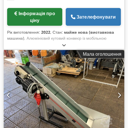
Інформація про
Зателефонувати
ціну
Рік виготовлення:
2022
, Стан:
майже нова (виставкова
машина)
, Алюмінієвий кутовий конвеєр із мобільною
підставкою Горизонтальна ділянка: 1 100 мм Похилена
ділянка: 1 500 мм Кут підйому в місці згину: 60° Загальна
Мала оголошення
довжина конвеєра: 1 750 мм Висота вивантаження: близько
1 600 мм Висота горизонтальної ділянки (висота подачі):
300 мм Ширина стрічки: 500 мм PU-конвеєрна стрічка з
гребінцями та хвилястим бортом, матова, бірюзова Привід:
мотор 0,25 кВт, швидкість 0,2 м/сек Підключення: 220/240В,
50Гц, ступінь захисту IP54 Повністю готовий до
підключення, моторний контролер — опційно 4
транспортних ролики, що вільно обертаються, з фіксацією 2
хвилясті кромки розміром 50x35 мм 11 центрально
приварених гребінців T-50, крок 481 мм 2-шарова особливо
поперечно-стабільна конструкція Корисна ширина: 290 мм,
розрахунок такий: Поперечне розташування: -70+30-5+290-