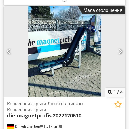
MTF, техніка, тип NL-LD 120 Номер машини: 27237, рік
виготовлення 2014 Швидкість конвеєра: 6 м/хв. Висота
Мала оголошення
підйому: приблизно 1800 мм (нижня кромка стрічки) Ширина
конвеєра: 410 мм Відстань між приводами: кожні 300 мм
Висота приводу: 20 мм Потужність двигуна: приблизно 0,18
кВт Підключення до мережі: 400 вольт, 50 Гц - Привід через
редукторний двигун SEW з ланцюгом - Кут нахилу конвеєра
регулюється плавно - Гумова стрічка конвеєра з
приєднувальними пластинами (приводами) і бічними
хвилястими краями - Захисні пластини, що знімаються -
Вихідний бік з воронкою, діаметр 390 мм Dwedpszqvv Tsfx
Akija - Переміщується на 4 роликових опорах Необхідний
простір: довжина x ширина x висота: 4500 x 950 x 2150 мм
Вага: 280 кг У хорошому стані.
1
/
4
Конвеєрна стрічка Лиття під тиском L
Конвеєрна стрічка
die magnetprofis
2022120610
Dinkelscherben
1 517 km