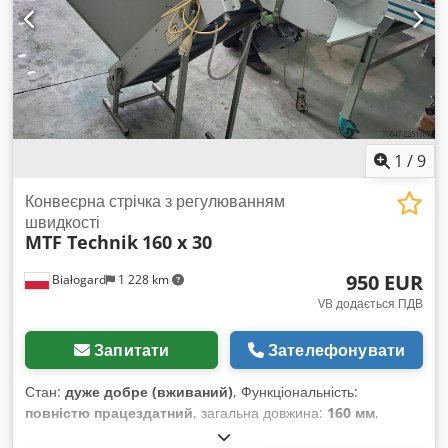
1
/
9
Конвеєрна стрічка з регулюванням
швидкості
MTF Technik
160 x 30
950 EUR
Białogard
1 228 km
VB додається ПДВ
Запитати
Зателефонувати
Стан:
дуже добре (вживаний)
, Функціональність:
повністю працездатний
, загальна довжина:
160 мм
,
загальна ширина:
30 мм
, загальна вага:
70 кг
, тип вхідного