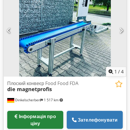
1
/
4
Плоский конвеєр Food Food FDA
die magnetprofis
Dinkelscherben
1 517 km
Інформація про
Зателефонувати
ціну