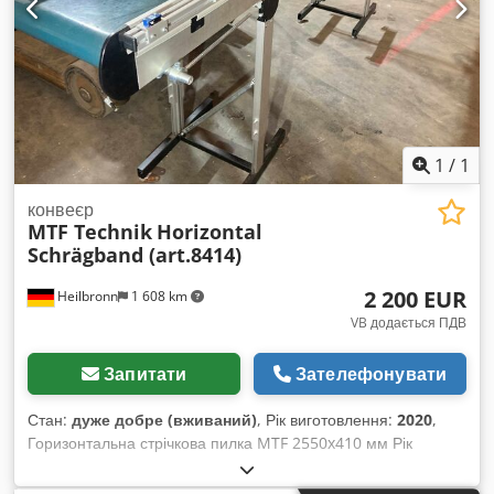
1
/
1
конвеєр
MTF Technik
Horizontal
Schrägband (art.8414)
2 200 EUR
Heilbronn
1 608 km
VB додається ПДВ
Запитати
Зателефонувати
Стан:
дуже добре (вживаний)
, Рік виготовлення:
2020
,
Горизонтальна стрічкова пилка MTF 2550x410 мм Рік
випуску: 2020 Dodpex Up R Ijfx Akiowa Ціна: 2 200 євро
Контактна особа: пан Райнер Еккерле