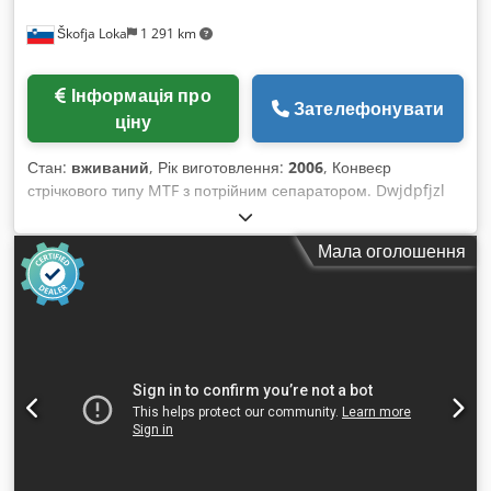
Škofja Loka
1 291 km
Інформація про
Зателефонувати
ціну
Стан:
вживаний
, Рік виготовлення:
2006
, Конвеєр
стрічкового типу MTF з потрійним сепаратором. Dwjdpfjzl
Tvtox Akija Довжина: 1800 мм. Корисна ширина: 350 мм.
Потрійний сепаратор з нержавіючої сталі. Регульована
Мала оголошення
висота.