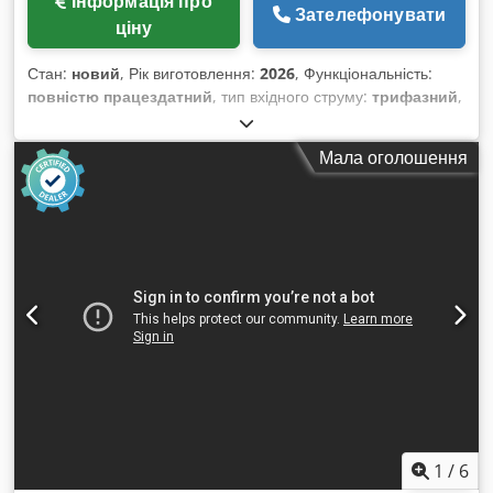
Інформація про
Зателефонувати
ціну
Стан:
новий
, Рік виготовлення:
2026
, Функціональність:
повністю працездатний
, тип вхідного струму:
трифазний
,
загальна вага:
150 кг
, вхідна напруга:
400 V
, температура:
90 °C
, ємність бака:
140 л
, тип регулювання висоти:
Мала оголошення
механічний
, Пастеризатор для водяної бані PW-01 — це
пристрій для термічної обробки продуктів у скляній або
ПЕТ-упаковці. Технічні характеристики: Виконання
матеріалу: нержавіюча сталь AISI 304 Живлення: 400 В
Підключена потужність: 12 кВт Потужність електронагрівачів:
12 кВт (2 × 6 кВт) Регулювання температури через
контролер (Mikster) Датчик температури продукту
Djdotyvvmjpfx Akiewa 4 партійні кошики, розміри: 240 × 386
× 340 мм Ізольований резервуар Об'єм резервуара: 200 л
Кількість партійних кошиків: 4 Розміри кошика: 240 × 386 ×
340 мм (висота)
1
/
6