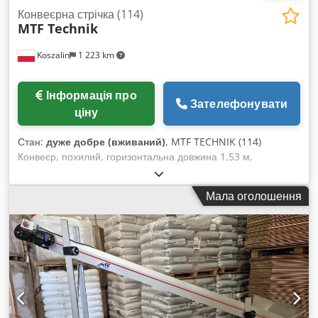
Конвеєрна стрічка (114)
MTF Technik
Koszalin
1 223 km
Інформація про
Зателефонувати
ціну
Стан:
дуже добре (вживаний)
, MTF TECHNIK (114)
Конвеєр, похилий, горизонтальна довжина 1,53 м,
вертикальна довжина 1,04 м, ширина стрічки 0,35 м, висота
0,9 м (регулюється), висота поперечної балки 2 см, НОВА
Мала оголошення
СТРІЧКА. Dodpfxezlq T Ne Akiewa