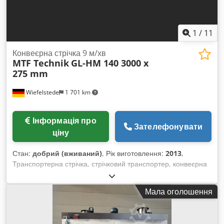
1
/
11
Конвеєрна стрічка 9 м/хв
MTF Technik
GL-HM 140 3000 x
275 mm
Wiefelstede
1 701 km
Інформація про
Зателефонувати
ціну
Стан:
добрий (вживаний)
, Рік виготовлення:
2013
,
Транспортерна стрічка, стрічковий транспортер, конвеєрна
стрічка, стрічковий конвеєр, плоский стрічковий конвеєр -
Виробник: MTF, стрічковий конвеєр на масивній опорній
Мала оголошення
рамі, з регулюванням висоти - Модель: GL-HM 140 -
Швидкість: 9 м/хв - Ширина стрічки: 275 мм - Довжина
транспортування: 3000 мм - Привід: ATB 0,18 кВт, див. фото