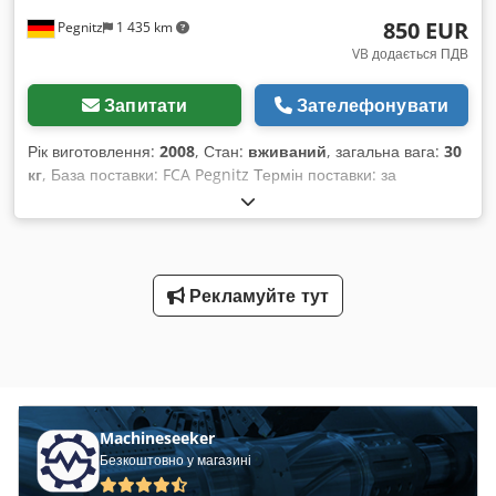
850 EUR
Pegnitz
1 435 km
VB додається ПДВ
Запитати
Зателефонувати
Рік виготовлення:
2008
, Стан:
вживаний
, загальна вага:
30
кг
, База поставки: FCA Pegnitz Термін поставки: за
домовленістю Умови оплати: 100% передоплата до
отримання машини, чиста сума Dwjdpfewyfm Aox Akiea
Рекламуйте тут
Machineseeker
Безкоштовно у магазині