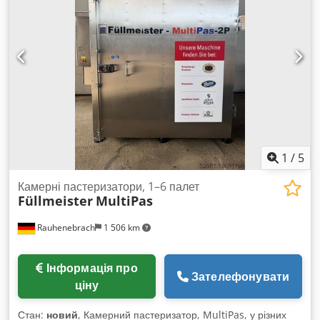
шильдика - Транспортні розміри: 3060/500/H930 мм
Dodpjtp Rfpofx Akijwa - Вага: 89 кг
1
/
5
Камерні пастеризатори, 1–6 палет
Füllmeister
MultiPas
Rauhenebrach
1 506 km
Інформація про
Зателефонувати
ціну
Стан:
новий
, Камерний пастеризатор, MultiPas, у різних