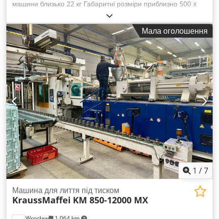
машини близько 22 кг Габаритні розміри приблизно 500 x
450 x 160 мм Ручна машина оснащена: - 8 комплектами
роликів Dkedpfx Aoht R Hmjixjr
Мала оголошення
1
/
7
Машина для лиття під тиском
KraussMaffei
KM 850-12000 MX
Wrocław
1 064 km