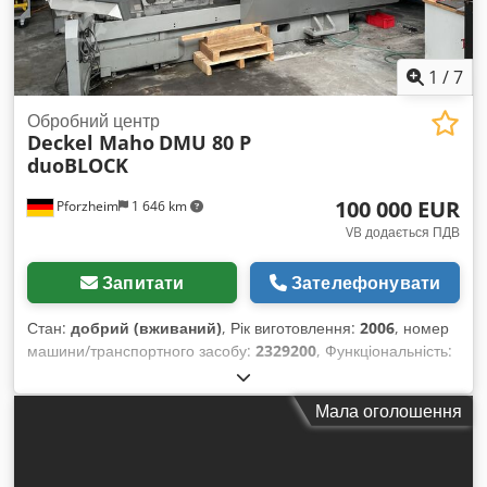
1
/
7
Обробний центр
Deckel Maho
DMU 80 P
duoBLOCK
100 000 EUR
Pforzheim
1 646 km
VB додається ПДВ
Запитати
Зателефонувати
Стан:
добрий (вживаний)
, Рік виготовлення:
2006
, номер
машини/транспортного засобу:
2329200
, Функціональність:
повністю працездатний
, мотогодини:
33 674 h
, відстань
переміщення по осі X:
800 мм
, відстань переміщення по осі
Мала оголошення
Y:
800 мм
, відстань переміщення осі Z:
800 мм
, загальна
вага:
11 000 кг
, довжина столу:
700 мм
, ширина столу:
900
мм
, максимальна швидкість шпинделя:
16 000 об/хв
,