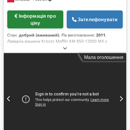
Інформація про
Зателефонувати
ціну
Стан:
добрий (вживаний)
, Рік виготовлення:
2011
,
Ливарна машина Krauss Maffei KM 850-12000 MX з
роботом Krauss Maffei. Рік випуску – 2011. Гідравлічно-
механічна двоплитна система закривання з 4-ма тисковими
Мала оголошення
подушками і 4-ма блокувальними вузлами на рухомій плиті.
PV – регулювання інжекційного агрегату. Система
управління MC 5 з кольоровим монітором, вбудованим
пультом керування та USB-носієм даних. Пластифікаційний
вузол: – повний пластифікаційний вузол для термопластів із
діаметром гвинта 135 мм, зворотним клапаном і відкритою
форсункою – радіус форсунки: 25 мм, отвір форсунки: 9 мм
ТЕХНІЧНІ ДАНІ Установка замикання – зусилля замикання
форми: 8500 kN – зусилля відкривання форми: 560 kN –
розміри монтажної плити (ш x в): 1600 x 1600 мм – відстань
між колонами (ш x в): 1140 x 1140 мм – хід відкривання
форми: 1600 мм – висота форми (мін – макс): 500 – 1100