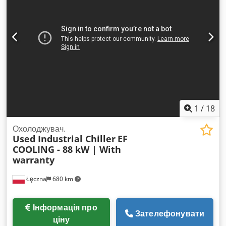
навантаження на стіл:
800 кг
, 5-осьовий обробний центр,
виробник: DECKEL MAHO, тип: DMU 80 P duoBLOCK, рік
випуску: 2006, відпрацьовані години (год.): 33 674, серійний
номер: 2329200, ходи (X/Y/Z): 800/800/800 мм, макс.
швидкість обертання шпинделя: 16 000 об/хв, система
кріплення інструменту HSK 63, система управління
HEIDENHAIN Mill Plus IT, функція G7, внутрішня подача
охолоджувальної рідини, 60-позиційний зміновщик
інструментів, стружковий конвеєр, фільтрувальна установка
DMG, серійний номер: 13812-01560, охолоджувальний
агрегат DMG WK331. Dodpfx Aierkz Rgexjkr
1
/
18
Охолоджувач.
Used Industrial Chiller
EF
COOLING - 88 kW | With
warranty
Łęczna
680 km
Інформація про
Зателефонувати
ціну