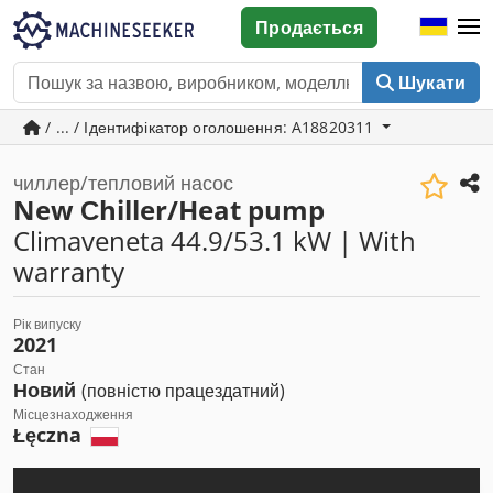
Продається
Шукати
/ ... / Ідентифікатор оголошення: A18820311
чиллер/тепловий насос
New Сhiller/Heat pump
Climaveneta 44.9/53.1 kW | With
warranty
Рік випуску
2021
Стан
Новий
(повністю працездатний)
Місцезнаходження
Łęczna