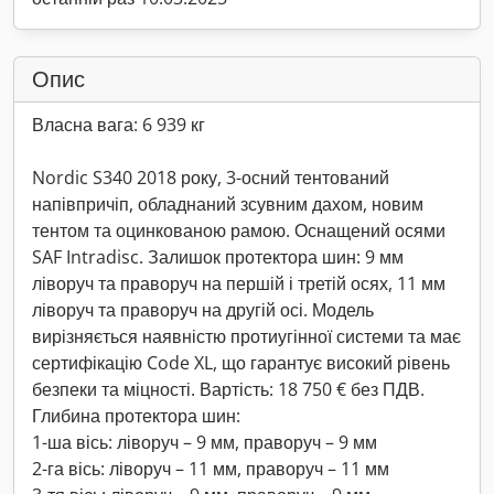
Опис
Власна вага: 6 939 кг
Nordic S340 2018 року, 3-осний тентований
напівпричіп, обладнаний зсувним дахом, новим
тентом та оцинкованою рамою. Оснащений осями
SAF Intradisc. Залишок протектора шин: 9 мм
ліворуч та праворуч на першій і третій осях, 11 мм
ліворуч та праворуч на другій осі. Модель
вирізняється наявністю протиугінної системи та має
сертифікацію Code XL, що гарантує високий рівень
безпеки та міцності. Вартість: 18 750 € без ПДВ.
Глибина протектора шин:
1-ша вісь: ліворуч – 9 мм, праворуч – 9 мм
2-га вісь: ліворуч – 11 мм, праворуч – 11 мм