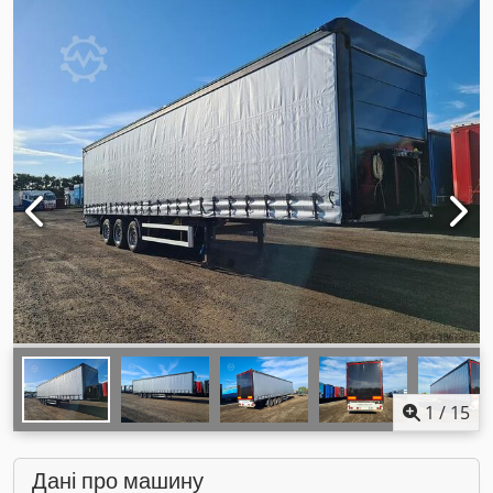
1
/
15
Дані про машину