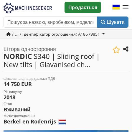
Продається
Шукати
/ ... / Ідентифікатор оголошення: A18679851
Штора одностороння
NORDIC
S340 | Sliding roof |
New tilts | Glavanised ch...
фіксована ціна додається ПДВ
14 750 EUR
Рік випуску
2018
Стан
Вживаний
Місцезнаходження
Berkel en Rodenrijs