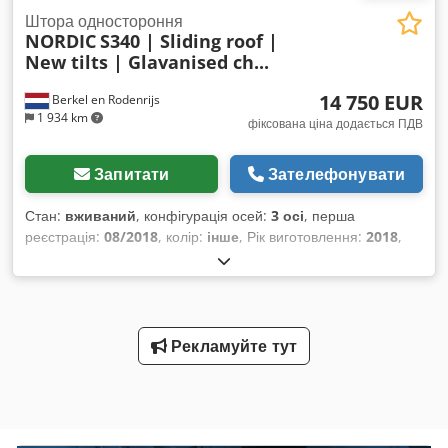
Штора одностороння
NORDIC
S340 | Sliding roof |
New tilts | Glavanised ch...
14 750 EUR
Berkel en Rodenrijs
1 934 km
фіксована ціна додається ПДВ
Запитати
Зателефонувати
Стан:
вживаний
, конфігурація осей:
3 осі
, перша
реєстрація:
08/2018
, колір:
інше
, Рік виготовлення:
2018
,
Власна вага: 6.939 кг Chsdpfev Icbbjx Ahtja Nordic S340
2018 року, фургон з тентом на 3 осі, вартість €18,750 без
ПДВ. Оснащення: зсувний дах, нові тенти, оцинкована
рама. Встановлені осі SAF, пневматична підвіска, дискові
гальма, відповідає стандарту Code XL (захист від крадіжки
Рекламуйте тут
вантажу). Глибина протектора шин: вісь 1 — ліва 4 мм,
права 4 мм; вісь 2 — ліва 1 мм, права 1 мм; вісь 3 — ліва 7
мм, права 4 мм.