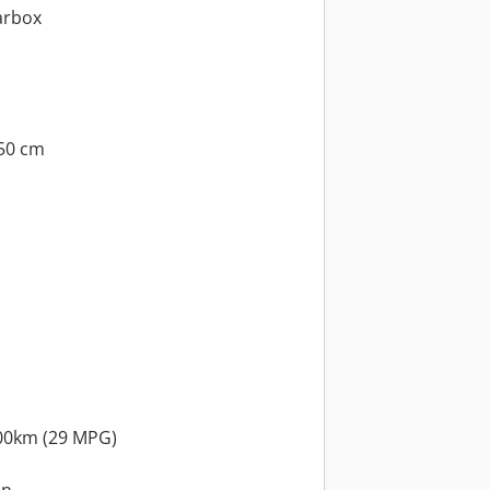
arbox
250 cm
100km (29 MPG)