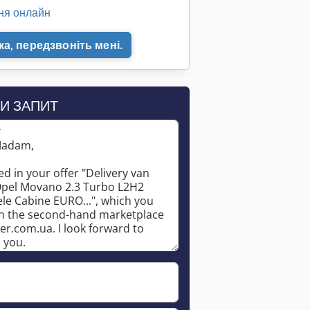
ня онлайн
а, передзвоніть мені.
И ЗАПИТ
*