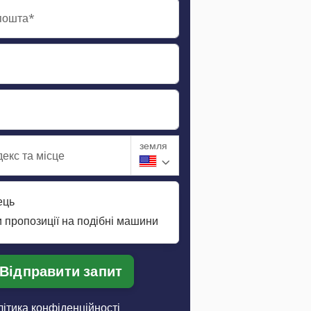
пошта*
земля
екс та місце
ець
 пропозиції на подібні машини
Відправити запит
ітика конфіденційності