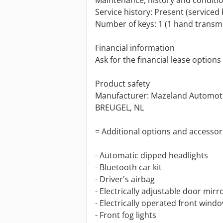
Maintenance, history and conditi
Service history: Present (serviced 
Number of keys: 1 (1 hand transmi
Financial information
Ask for the financial lease options
Product safety
Manufacturer: Mazeland Automoti
BREUGEL, NL
= Additional options and accessor
- Automatic dipped headlights
- Bluetooth car kit
- Driver's airbag
- Electrically adjustable door mirr
- Electrically operated front wind
- Front fog lights