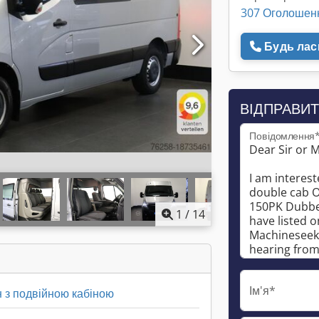
307 Оголошен
Будь ласк
ВІДПРАВИТ
Повідомлення
1
/
14
Ім'я*
 з подвійною кабіною