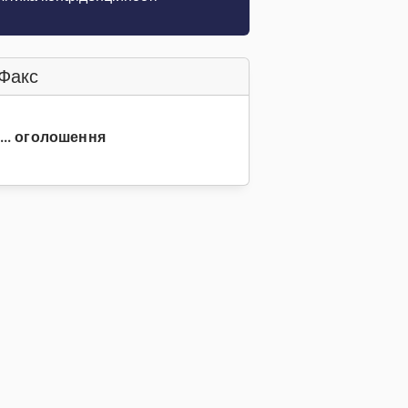
Факс
2... оголошення