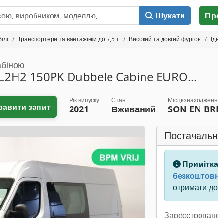
Шукати
Пр
ілі
Транспортери та вантажівки до 7,5 т
Високий та довгий фургон
Ід
абіною
L2H2 150PK Dubbele Cabine EURO...
Рік випуску
Стан
Місцезнаходженн
равити запит
2021
Вживаний
SON EN BR
Постачальн
Примітка
безкоштовн
отримати дос
Зареєстровано