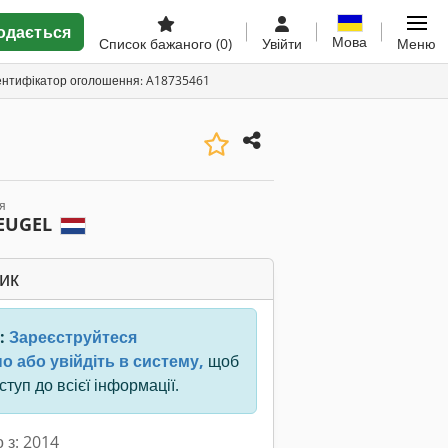
одається
Мова
Список бажаного
(0)
Увійти
Меню
ентифікатор оголошення: A18735461
я
EUGEL
ик
:
Зареєструйтеся
о або увійдіть в систему,
щоб
туп до всієї інформації.
 з: 2014