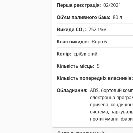
Перша реєстрація:
02/2021
Обʼєм паливного бака:
80 л
Викиди CO₂:
252 г/км
Клас викидів:
Євро 6
Колір:
сріблястий
Кількість місць:
5
Кількість попередніх власників:
Обладнання:
ABS, бортовий комп
електронна програм
причепа, кондиціоне
система, паркуваль
протитуманні фари,