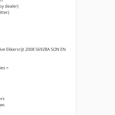
on
by dealer)
tter)
ve Ekkersrijt 2008 5692BA SON EN
ies =
ors
ows