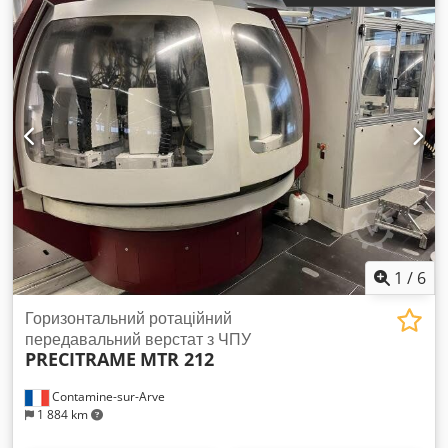
виробництва: 2019 Місце виробництва: Бельгія
Максимальний тиск: 12,75 бар Потужність: 30 кВт
Продуктивність: 4,95 м³/хв Витрата стисненого повітря: 82,5
л/с, 174,8 cfm, 4,95 м³/хв Потужність двигуна: 40 к.с.
Обертів двигуна: 8600 об/хв Chjdpjxk U Arsfx Ai Roa Вага:
702 кг Живлення: 400 В, 50 Гц, 3 фази Тип: Безмасляний
ISO-клас: 8573-1 Class 0 Система керування: Elektronikon
Graphic Комплектація: SMARTLINK Походження: Вироблено
в Бельгії За правильність, повноту та актуальність
інформації відповідальність не несе.
1
/
6
Горизонтальний ротаційний
передавальний верстат з ЧПУ
PRECITRAME
MTR 212
Contamine-sur-Arve
1 884 km