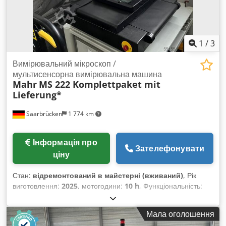
1
/
3
Вимірювальний мікроскоп /
мультисенсорна вимірювальна машина
Mahr
MS 222 Komplettpaket mit
Lieferung*
Saarbrücken
1 774 km
Інформація про
Зателефонувати
ціну
Стан:
відремонтований в майстерні (вживаний)
, Рік
виготовлення:
2025
, мотогодини:
10 h
, Функціональність:
повністю працездатний
, діапазон вимірювання по осі X:
200 мм
, діапазон вимірювання по осі Y:
200 мм
, діапазон
Мала оголошення
вимірювання осі Z:
200 мм
, строк гарантії:
12 місяці
,