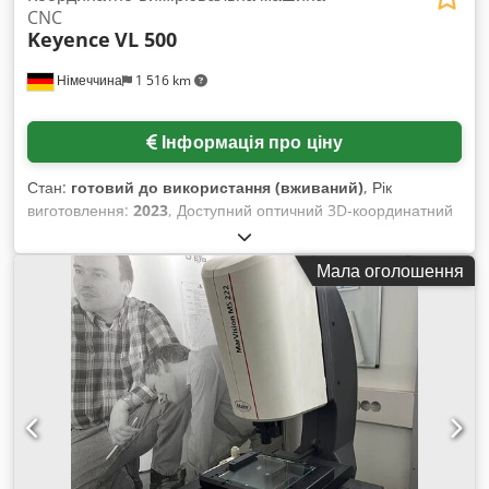
CNC
Keyence
VL 500
Німеччина
1 516 km
Інформація про ціну
Стан:
готовий до використання (вживаний)
, Рік
виготовлення:
2023
, Доступний оптичний 3D-координатний
вимірювальний пристрій Keyence із 360° 3D-скануванням.
Точність вимірювання: +/-10 мкм, повторюваність: 2 мкм,
Мала оголошення
роздільна здатність: 0,1 мкм, щільність точок: 16 млн,
діаметр вимірювання (низьке збільшення): 300 мм, діаметр
вимірювання при низькому/суміщеному збільшенні: 200
мм/500 мм, діапазон обертання: 360°, діапазон нахилу:
45°, макс. навантаження стола: 50 кг. Розміри машини
X/Y/Z: приблизно 1000/1000/1000 мм, вага: близько 65 кг.
Документація в наявності. Можливий огляд на місці.
Chsdpfewx Rcyex Ai Rea