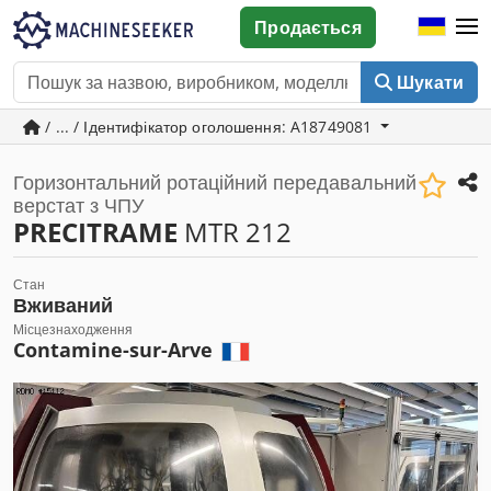
Продається
Шукати
/ ... / Ідентифікатор оголошення: A18749081
Горизонтальний ротаційний передавальний
верстат з ЧПУ
PRECITRAME
MTR 212
Стан
Вживаний
Місцезнаходження
Contamine-sur-Arve