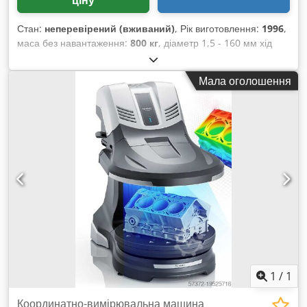
Стан:
неперевірений (вживаний)
, Рік виготовлення:
1996
,
маса без навантаження:
800 кг
, діаметр 1,5 - 160 мм хід
400 мм вага 800 кг обладнання Cedpfx Aowgm Saji Rjha
Мала оголошення
1
/
1
Координатно-вимірювальна машина