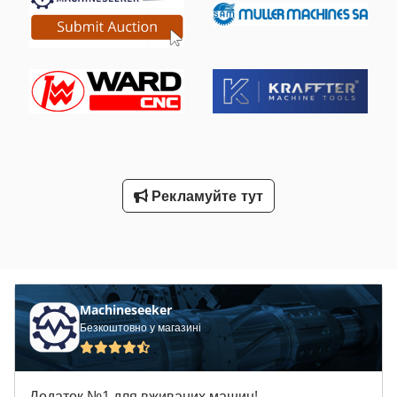
Паперовий стрічковий фільтр Пістолет для змивання
Механічна витяжка туману
Рекламуйте тут
Machineseeker
Безкоштовно у магазині
Додаток №1 для вживаних машин!