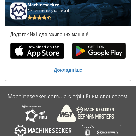
Machineseeker
дробильне обладнання, комплекси для подрібнення та
Безкоштовно у магазині
сортування каменю, машини для мийки та виробництва
піску, асфальтні заводи, конвеєрні системи, щокові
дробарки та мобільні дробильні установки. Завдяки високим
стандартам якості, інноваційним підходам та орієнтації на
Додаток №1 для вживаних машин!
клієнта, Constmach є надійним брендом як на
внутрішньому, так і на міжнародному ринку. Наші установки
вибирають професіонали галузі за довговічність,
ефективність та стабільну роботу.
Докладніше
Machineseeker.com.ua є офіційним спонсором: