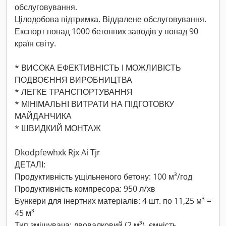
обслуговування.
Цілодобова підтримка. Віддалене обслуговування.
Експорт понад 1000 бетонних заводів у понад 90
країн світу.
* ВИСОКА ЕФЕКТИВНІСТЬ І МОЖЛИВІСТЬ
ПОДВОЄННЯ ВИРОБНИЦТВА
* ЛЕГКЕ ТРАНСПОРТУВАННЯ
* МІНІМАЛЬНІ ВИТРАТИ НА ПІДГОТОВКУ
МАЙДАНЧИКА
* ШВИДКИЙ МОНТАЖ
Dkodpfewhxk Rjx Ai Tjr
ДЕТАЛІ:
Продуктивність ущільненого бетону: 100 м³/год
Продуктивність компресора: 950 л/хв
Бункери для інертних матеріалів: 4 шт. по 11,25 м³ =
45 м³
Тип змішувача: двовалковий (2 м³), ємність