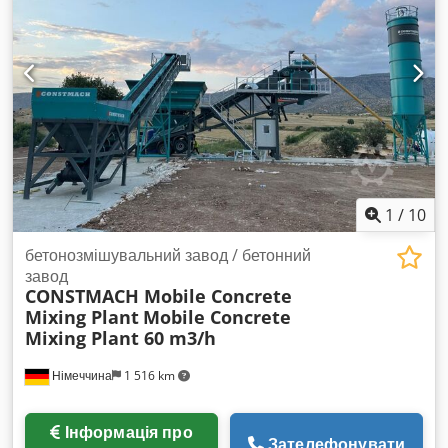
та віддалений доступ Встановлення та пусконалагодження
обладнання входить у нашу відповідальність Сервіс 24/7
Більше 1000 бетонних заводів, експортованих у понад 90
країн *ЛЕГКЕ ТРАНСПОРТУВАННЯ *МІНІМАЛЬНІ
ІНВЕСТИЦІЇ В ПІДГОТОВКУ МАЙДАНЧИКА *ШВИДКИЙ
МОНТАЖ
1
/
10
бетонозмішувальний завод / бетонний
завод
CONSTMACH Mobile Concrete
Mixing Plant
Mobile Concrete
Mixing Plant 60 m3/h
Німеччина
1 516 km
Інформація про
Зателефонувати