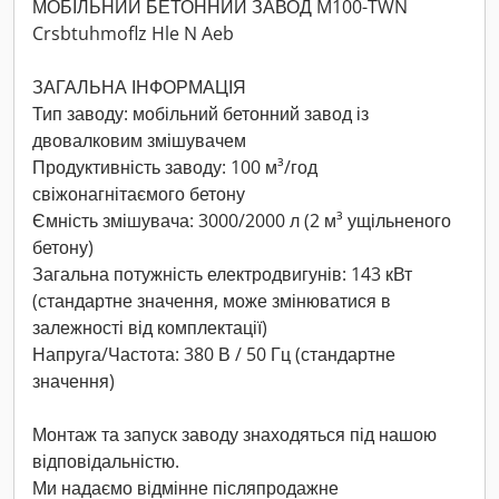
МОБІЛЬНИЙ БЕТОННИЙ ЗАВОД M100-TWN
Crsbtuhmoflz Hle N Aeb
ЗАГАЛЬНА ІНФОРМАЦІЯ
Тип заводу: мобільний бетонний завод із
двовалковим змішувачем
Продуктивність заводу: 100 м³/год
свіжонагнітаємого бетону
Ємність змішувача: 3000/2000 л (2 м³ ущільненого
бетону)
Загальна потужність електродвигунів: 143 кВт
(стандартне значення, може змінюватися в
залежності від комплектації)
Напруга/Частота: 380 В / 50 Гц (стандартне
значення)
Монтаж та запуск заводу знаходяться під нашою
відповідальністю.
Ми надаємо відмінне післяпродажне