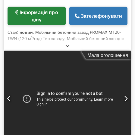
Інформація про
Зателефонувати
ціну
Стан:
новий
, Мобільний бетонний завод PROMAX M120-
TWN (120 м³/год) Тип заводу: Мобільний бетонний завод із
двовальним міксером (TWIN SHAFT MIXER) Продуктивність:
120 м³/год свіжовиготовленого бетону Об’єм міксера:
Мала оголошення
4500/3000 л (3 м³ ущільненого бетону) Система
централізованого змащування: ILC (вироблено в Італії)
Система керування: повністю автоматична (ПК – ПЛК –
принтер) Електрообладнання: Siemens Інше обладнання та
аксесуари: італійського виробництва Необмежена кількість
користувачів та дистанційний доступ Встановлення та
запуск заводу проводяться під нашою відповідальністю.
24/7 сервісне обслуговування. Досвід експорту понад 1000
бетонних заводів у більш ніж 90 країн. * ВИСОКА
ЕФЕКТИВНІСТЬ ТА МОЖЛИВІСТЬ ПОДВІЙНОЇ
ВИРОБНИЧОСТІ * ЛЕГКЕ ТРАНСПОРТУВАННЯ
Dedpfxowhxpte Ai Tekr * МІНІМАЛЬНІ ВИТРАТИ НА
ПІДГОТОВКУ МАЙДАНЧИКА * ШВИДКИЙ МОНТАЖ ОПЦІЇ: