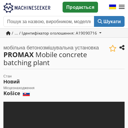
Продається
Шукати
/ ... / Ідентифікатор оголошення: A19090716
мобільна бетонозмішувальна установка
PROMAX
Mobile concrete
batching plant
Стан
Новий
Місцезнаходження
Košice