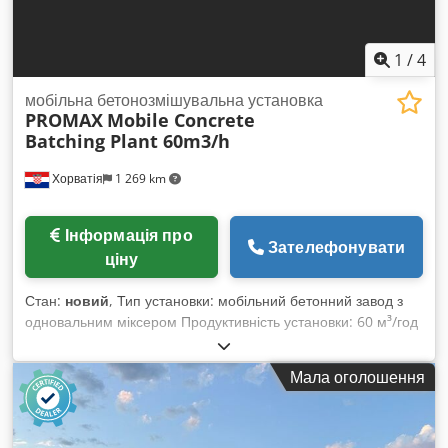
1
/
4
мобільна бетонозмішувальна установка
PROMAX
Mobile Concrete
Batching Plant 60m3/h
Хорватія
1 269 km
Інформація про
Зателефонувати
ціну
Стан:
новий
, Тип установки: мобільний бетонний завод з
одновальним міксером Продуктивність установки: 60 м³/год
свіжо ущільненого бетону Об’єм міксера: 1500/1000 л (1 м³
ущільненого бетону) Система центрального змащування:
Мала оголошення
ILC (виробництво Італія) Система керування: повністю
автоматизована – ПК, PLC, принтер Електронне
обладнання: Siemens Інше обладнання та аксесуари: Італія
Dksdpfxswhl Dwo Ai Ter Необмежена кількість користувачів