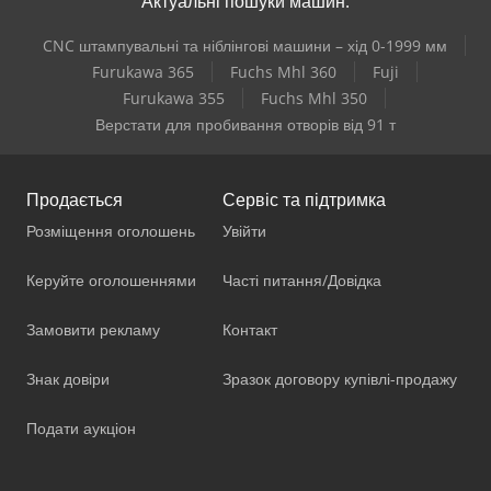
Актуальні пошуки машин:
CNC штампувальні та ніблінгові машини – хід 0-1999 мм
Furukawa 365
Fuchs Mhl 360
Fuji
Furukawa 355
Fuchs Mhl 350
Верстати для пробивання отворів від 91 т
Продається
Сервіс та підтримка
Розміщення оголошень
Увійти
Керуйте оголошеннями
Часті питання/Довідка
Замовити рекламу
Контакт
Знак довіри
Зразок договору купівлі-продажу
Подати аукціон