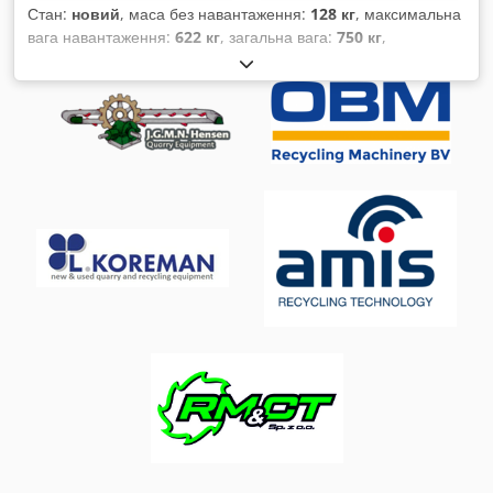
Стан:
новий
, маса без навантаження:
128 кг
, максимальна
вага навантаження:
622 кг
, загальна вага:
750 кг
,
конфігурація осей:
1 вісь
, довжина вантажного відсіку:
2 304 мм
, ширина вантажного відсіку:
1 256 мм
, висота
вантажного відсіку:
300 мм
, об’єм вантажного відсіку:
0,7 м³
,
підвіска:
інше
, розмір шини:
13
, колісна база:
155 мм
, колір:
сріблястий
, Рік виготовлення:
2023
, Обладнання:
зчеплення причепа
,