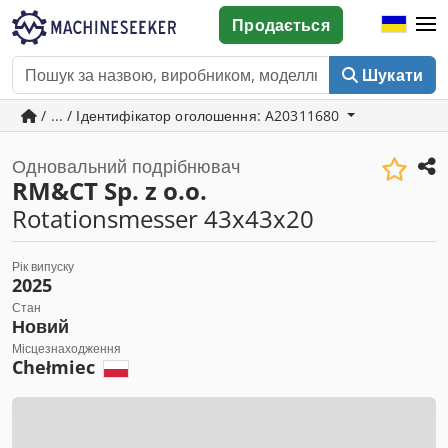
Продається
Шукати
/ ... / Ідентифікатор оголошення: A20311680
Одновальний подрібнювач
RM&CT Sp. z o.o.
Rotationsmesser 43x43x20
Рік випуску
2025
Стан
Новий
Місцезнаходження
Chełmiec