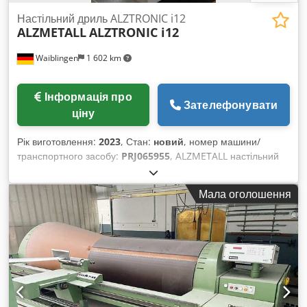
DIN EN 3
Настільний дриль ALZTRONIC i12
ALZMETALL
ALZTRONIC i12
Waiblingen
1 602 km
Інформація про
Зателефонувати
ціну
Рік виготовлення:
2023
, Стан:
новий
, номер машини/
транспортного засобу:
PRJ065955
, ALZMETALL настільний
свердлильний верстат. Максимальний діаметр свердління в
сталі: 12 мм. Патрон B16, зовнішній конус, хід шпинделя: 40
Мала оголошення
мм, виліт: 200 мм, діаметр колони: 50 мм, розмір робочої
поверхні столу: 300x240 мм, з Т-подібними пазами 2 x 12
мм x 80 мм, відстань між шпинделем і основною плитою
мін./макс.: 110/250 мм, ручна подача, висота машини без
додаткових опцій: 670 мм, вага нетто: 64 кг. Безступінчасте
регулювання обертів: 250–5000 об/хв. Djdslub Rdepfx
Adyjkr Стандартна комплектація: 5" TFT-LCD дисплей із
сенсорною панеллю: ручне введення заданої частоти