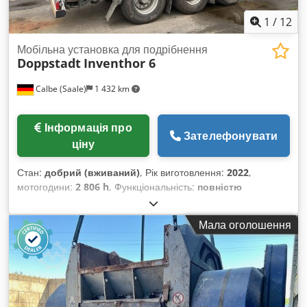
1
/
12
Мобільна установка для подрібнення
Doppstadt
Inventhor 6
Calbe (Saale)
1 432 km
Інформація про
Зателефонувати
ціну
Стан:
добрий (вживаний)
, Рік виготовлення:
2022
,
мотогодини:
2 806 h
, Функціональність:
повністю
працездатний
, Комплектація: Базовий пакет Inventhor
Type 6 Система Load-Sensing Паливний бак 500 літрів
Мала оголошення
Поздовжній транспортер: довжина стрічки 2 900 мм, ширина
стрічки 800 мм Центрально розташовані змащувальні
планки 24-В електричне керування — додатковий
електронасос для роботи наступних функцій при
вимкненому двигуні: "Підйом/опускання/складання задньої
конвеєрної стрічки, відкриття/закриття гребінчастої заслінки,