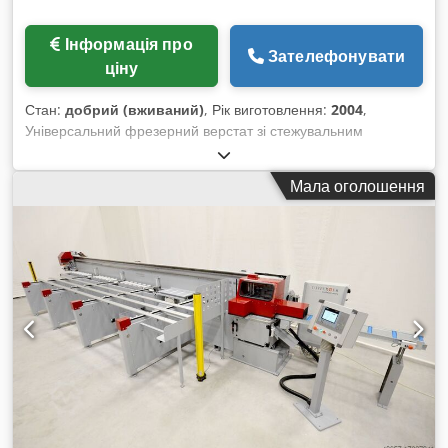
Інформація про
Зателефонувати
ціну
Стан:
добрий (вживаний)
, Рік виготовлення:
2004
,
Універсальний фрезерний верстат зі стежувальним
управлінням HEIDENHAIN TNC 124 механічні ручні
штурвали Djdpfx Adeigm Tcoyokr поворотний нахиляючий
Мала оголошення
стіл ± 45° гідравлічне кріплення інструменту напівкабіна бак
для охолоджуючої рідини інструкція з експлуатації Технічні
характеристики: Хід по осі X: 600 мм Хід по осі Y: 400 мм Хід
по осі Z: 400 мм Діапазон обертів шпинделя: 63 – 3 150 об/
хв Плавне регулювання подачі: 12–3000 / 6–1500 (Z) мм/хв
Хід пінолі: 100 мм Голова повертається: ± 90° Конус
шпинделя: ISO SK 40 Робоча поверхня столу: 630 x 400 мм
Сумарна потужність: 8 кВт Вага верстата: близько 2,2 т
Габарити: близько 2 x 1,9 x 1,95 м