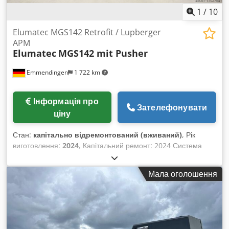
1
/
10
Elumatec MGS142 Retrofit / Lupberger
APM
Elumatec
MGS142 mit Pusher
Emmendingen
1 722 km
Інформація про
Зателефонувати
ціну
Стан:
капітально відремонтований (вживаний)
, Рік
виготовлення:
2024
, Капітальний ремонт: 2024 Система
управління: PLC Siemens S7 Максимальний діаметр
пильного диска: 500 мм Потужність двигуна: 4,0 кВт Подача
Мала оголошення
пильного диска: 0–40 мм/с, безступінчата регулювання
Електронне керування висотою пильної балки Робоча зона
профіль (квадрат) 90° макс.: 130 x 130 мм Робоча зона
плоска 90° макс.: 190 x 130 мм Робоча зона кругла 90°
макс.: 170 мм Машина була повністю відремонтована у