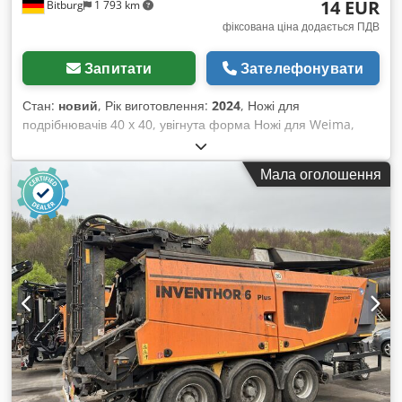
14 EUR
Bitburg
1 793 km
фіксована ціна додається ПДВ
Запитати
Зателефонувати
Стан:
новий
, Рік виготовлення:
2024
, Ножі для
подрібнювачів 40 x 40, увігнута форма Ножі для Weima,
Gross ... Підходять майже для всіх поширених
подрібнювачів/шредерів В наявності на складі в Бітбурзі
Мала оголошення
Dkodpfxjbxu Dhj Adysr Попередній продаж залишаємо за
собою