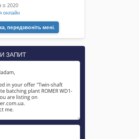
 з: 2020
я онлайн
а, передзвоніть мені.
Запросити більше зображень
И ЗАПИТ
*