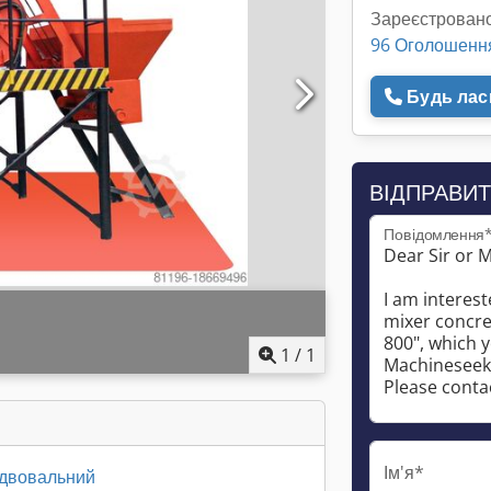
Зареєстровано
96 Оголошенн
Будь ласк
ВІДПРАВИТ
Повідомлення
1
/
1
Ім'я*
 двовальний