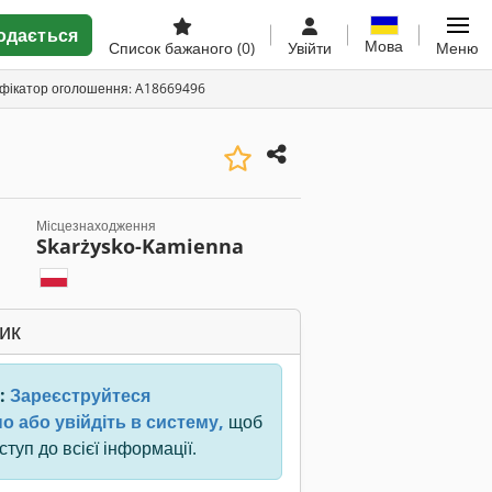
одається
Мова
Список бажаного
(0)
Увійти
Меню
ифікатор оголошення: A18669496
Місцезнаходження
Skarżysko-Kamienna
ик
:
Зареєструйтеся
о або увійдіть в систему,
щоб
туп до всієї інформації.