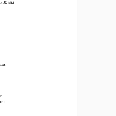
4200 мм
сос
ри
ння