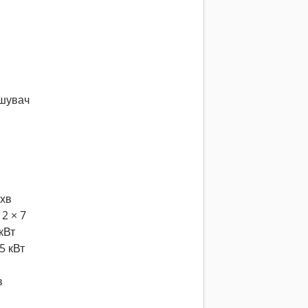
ішувач
/хв
 2 × 7
кВт
5 кВт
в