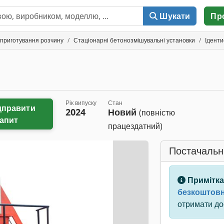
Шукати
Пр
 приготування розчину
Стаціонарні бетонозмішувальні установки
Ідент
Рік випуску
Стан
2024
Новий
(повністю
апит
працездатний)
Постачальн
Примітка
безкоштовн
отримати дос