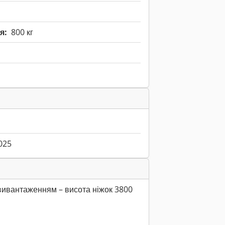
я:
800 кг
025
ивантаженням – висота ніжок 3800