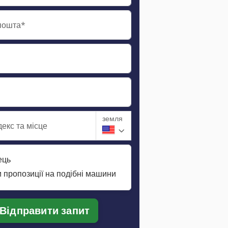
пошта*
земля
екс та місце
ець
 пропозиції на подібні машини
Відправити запит