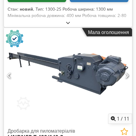
Стан:
новий
, Тип: 1300-2S Робоча ширина: 1300 мм
Мінімальна робоча довжина: 400 мм Робоча товщина: 2-80
мм Швидкість шліфувального валу – частотне регулювання
Швидкість подачі: 5-20 м/хв Загальна потужність двигунів:
Мала оголошення
6,27 кВт Транспортні розміри: 1700x2100x1400 мм Cjdpfx
Asm Dr Rgsd Seha Вага: 1200 кг Ціна: 6100 євро (EXW
Йонава, Литва)
1
/
11
Дробарка для пиломатеріалів