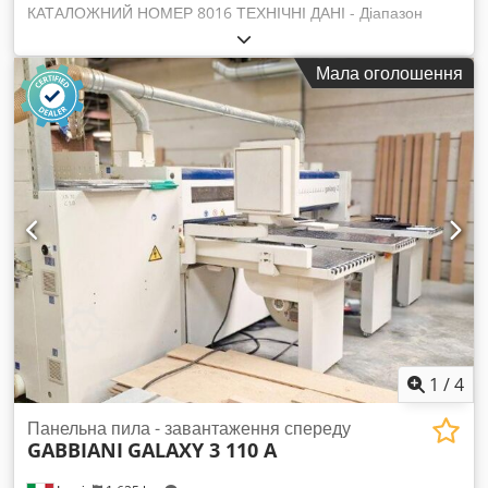
КАТАЛОЖНИЙ НОМЕР 8016 ТЕХНІЧНІ ДАНІ - Діапазон
оброблюваних діаметрів шкантів: 60-160мм - Макс. діаметр
вхідного матеріалу: 210мм - Мінімальна довжина вхідного
Мала оголошення
матеріалу: 1000мм - Макс. припуск на обробку з кожного
боку: 30мм - Встановлена втулка діаметром: 90мм - Двигун
головки ножів: 22кВт - Плавне регулювання швидкості
подачі + вперед/назад на частотнику - Двигун подачі: 1,5кВт
Послідовно: - приймальний жолоб - 6 зубчастих подаючих
валків - 4-ножова головка - 6 гладких вихідних подаючих
валків - комплектується 10 втулками - габарити (довж./шир./
вис.): 2800x1300x2150мм - вага: близько 2200кг Csdszrui
Iopfx Ad Ssha ПЕРЕВАГИ – Польське виробництво, бренд
SAFO – Технічна документація DTR+CE – У комплекті з
втулками – Б/в токарний верстат, у дуже хорошому стані
Ціна нетто: 98 900 PLN Ціна нетто: 23 548 EUR за курсом
4,20 PLN/EUR (Ціни можуть змінюватися при значних
коливаннях курса)
1
/
4
Панельна пила - завантаження спереду
GABBIANI
GALAXY 3 110 A