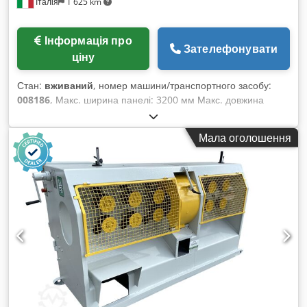
Італія
1 625 km
Інформація про
Зателефонувати
ціну
Стан:
вживаний
, номер машини/транспортного засобу:
008186
, Макс. ширина панелі: 3200 мм Макс. довжина
панелі: 3200 мм Chedpfoxaudzjx Ad Ssa Макс. виліт
головного пильного диска: 110 мм Кількість затискних
Мала оголошення
патронів: 11