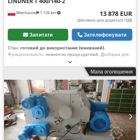
LINDNER
T 400/140-2
13 878 EUR
Miechucino
1 126 km
фіксована ціна додається ПДВ
Запитати
Зателефонувати
Стан:
готовий до використання (вживаний)
,
Функціональність:
повністю працездатний
, Дробарка для
деревини, обрізків пилорами LINDNER тип T 400/140-2 –
Після технічного огляду – У дуже доброму стані – Для
Мала оголошення
технологічної тріски Cjdpfx Asr Ak Rgjd Ssha ТЕХНІЧНІ
ХАРАКТЕРИСТИКИ: ширина завантажувального отвору: 400
мм висота завантажувального отвору: 140 мм діаметр
ротора: 450 мм довжина ротора: 400 мм потужність
головного двигуна: 33 кВт потужність двигунів подачі: 2 x 1,5
кВт кількість ножів: 2 шт. сито розміром: 60 мм x 90 мм
подаючі вали у дуже доброму стані потужність двигуна
подаючого транспортера: 1,5 кВт довжина транспортера:
4200 мм транспортні габарити (довж./шир./вис.): 430 / 240 /
150 см вага: близько 2000 кг