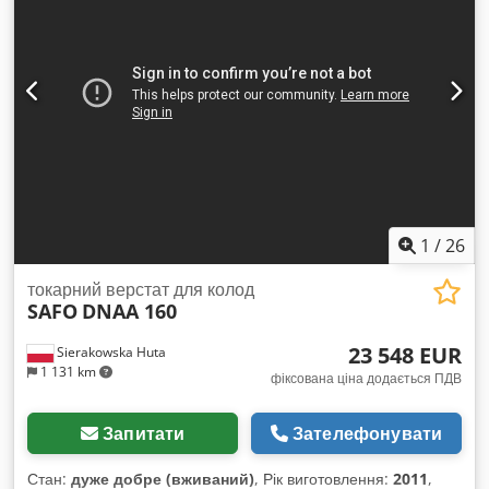
1
/
26
токарний верстат для колод
SAFO
DNAA 160
23 548 EUR
Sierakowska Huta
1 131 km
фіксована ціна додається ПДВ
Запитати
Зателефонувати
Стан:
дуже добре (вживаний)
, Рік виготовлення:
2011
,