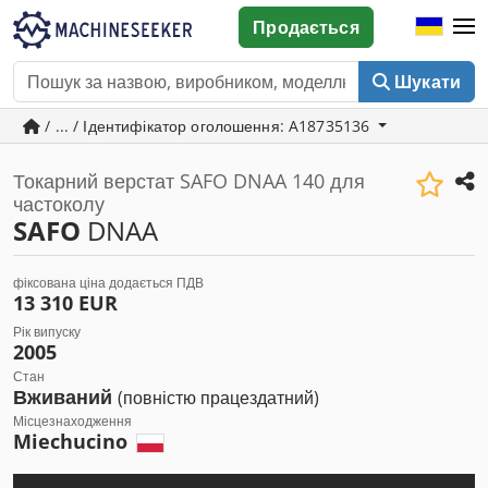
Продається
Шукати
/ ... / Ідентифікатор оголошення: A18735136
Токарний верстат SAFO DNAA 140 для
частоколу
SAFO
DNAA
фіксована ціна додається ПДВ
13 310 EUR
Рік випуску
2005
Стан
Вживаний
(повністю працездатний)
Місцезнаходження
Miechucino