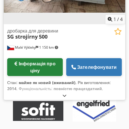
1
/
4
дробарка для деревини
SG strojírny
500
Malé Výkleky
1 150 km
Інформація про
Зателефонувати
ціну
Стан:
майже як новий (вживаний)
, Рік виготовлення:
2014
, Функціональність:
повністю працездатний
,
Дробарка SG - 500/200 - дробарка повністю капітально
відремонтована та готова до експлуатації Chedpfx Aswhw
Iujd Soa - до дробарки додається також вібраційний
транспортер довжиною 8 м із сепарацією, де відділяються
тирса, та оснащений магнітом і металодетектором В
додатку ви знайдете технічні характеристики машини -