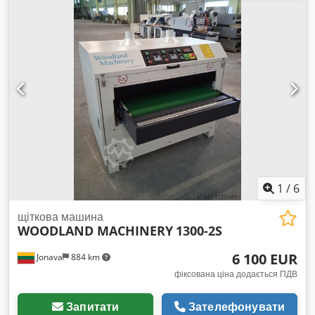
Притиск матеріалу механічний. Швидкість обробки: 5–14 м/
хв. Csdjzcd Enspfx Ad Soha
1
/
6
щіткова машина
WOODLAND MACHINERY
1300-2S
6 100 EUR
Jonava
884 km
фіксована ціна додається ПДВ
Запитати
Зателефонувати