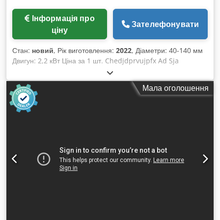
Інформація про
Зателефонувати
ціну
Стан:
новий
, Рік виготовлення:
2022
, Діаметри: 40-140 мм
Двигун: 2,2 кВт Ціна за 1 шт. Chedjdprvujpfx Ad Sja
Мала оголошення