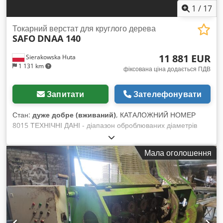
1
/
17
Токарний верстат для круглого дерева
SAFO
DNAA 140
11 881 EUR
Sierakowska Huta
1 131 km
фіксована ціна додається ПДВ
Запитати
Зателефонувати
Стан:
дуже добре (вживаний)
, КАТАЛОЖНИЙ НОМЕР
8015 ТЕХНІЧНІ ДАНІ - діапазон оброблюваних діаметрів
кілків 40-140 мм - максимальний діаметр вхідного матеріалу
210 мм - мінімальна довжина вхідного матеріалу 600 мм -
Мала оголошення
максимальний припуск на обробку з боку 30 мм -
встановлена втулка діаметром 100 мм - двигун приводу
головки з ножами 18,5 кВт - подача + вперед/назад - двигун
подачі 3,73 кВт Послідовність: - завантажувальний жолоб - 6
зубчастих тягнучих валків - 4-ножова головка - 6 гладких
вихідних тягнучих валків - габарити (довж/шир/вис)
2600x1200x1390 мм - вага 1700 кг ПЕРЕВАГИ –