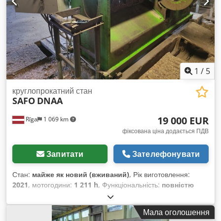
виробництво Польща – документація DTR – токарний
верстат вживаний, у дуже доброму стані Ціна нетто: 49 900
PLN Cjdpfx Adjzcw R Rj Ssha Ціна нетто: 11 881 EUR за
курсом 4,20 EUR (Ціни можуть змінюватися при значних
коливаннях курсу)
1
/
5
круглопрокатний стан
SAFO
DNAA
19 000 EUR
Rīga
1 069 km
фіксована ціна додається ПДВ
Запитати
Зателефонувати
Стан:
майже як новий (вживаний)
, Рік виготовлення:
2021
, мотогодини:
1 211 h
, Функціональність:
повністю
працездатний
, Верстат для виготовлення дерев'яних
стовпів і кілків. Оброблювані довжини: 1,2–5 м. Вироблювані
Мала оголошення
діаметри: 40–140 мм. Фрезерна головка має 8 ножів.