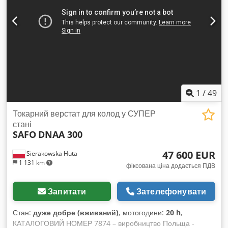
матеріалу: 200 мм - мін. довжина вхідного матеріалу: 600
мм - макс. припуск на обробку з одного боку: 30 мм -
потужність двигуна головки з ножами: 18,5 кВт - подача
вперед/назад - потужність двигуна подачі: 1,5 кВт - 3
приводні зубчасті вали - 4-ножова головка - 3 вихідні гладкі
приводні вали - габарити (довжина/ширина/висота):
2630x1240x1400 мм Cedpfx Adjv N Edbo Soha - вага: 1600
кг
1
/
49
Токарний верстат для колод у СУПЕР
стані
SAFO
DNAA 300
47 600 EUR
Sierakowska Huta
1 131 km
фіксована ціна додається ПДВ
Запитати
Зателефонувати
Стан:
дуже добре (вживаний)
, мотогодини:
20 h
,
КАТАЛОГОВИЙ НОМЕР 7874 – виробництво Польща -