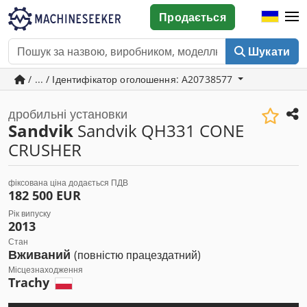
Продається
Шукати
/ ... / Ідентифікатор оголошення: A20738577
дробильні установки
Sandvik
Sandvik QH331 CONE
CRUSHER
фіксована ціна додається ПДВ
182 500 EUR
Рік випуску
2013
Стан
Вживаний
(повністю працездатний)
Місцезнаходження
Trachy