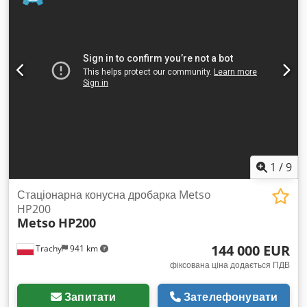
1
/
9
Стаціонарна конусна дробарка Metso
HP200
Metso
HP200
144 000 EUR
Trachy
941 km
фіксована ціна додається ПДВ
Запитати
Зателефонувати