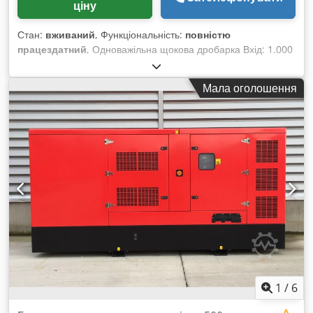
ціну
навантажувального тесту (60 хв). За бажанням, агрегат
може бути встановлений у шумозахищеному 30-футовому
Стан:
вживаний
, Функціональність:
повністю
контейнері як компактний all-in-one блок. Dsdpfxet Agwxs
працездатний
, Одноважільна щокова дробарка Вхід: 1.000
Ahvokr Доставка, монтаж і введення в експлуатацію за
x 200 мм Djdpfow U Thcox Ahvjkr з гладкими дробильними
додаткову плату. Ціни без ПДВ: - 58 000 € за шт. без
щоками опціонально: з електродвигуном та/або на сталевій
контейнера - 69 000 € за шт. з контейнерною інсталяцією
Мала оголошення
рамі
Дивіться більше пропозицій на
1
/
6