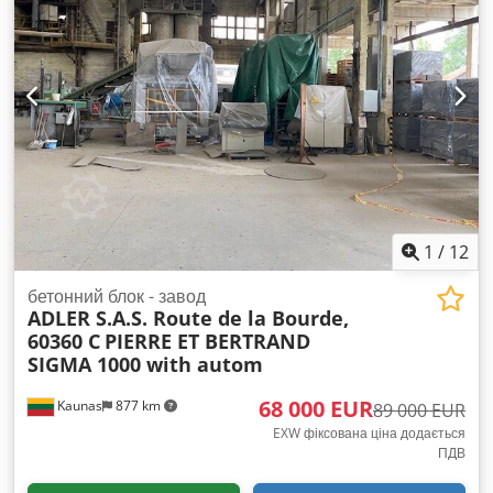
1
/
12
бетонний блок - завод
ADLER S.A.S. Route de la Bourde,
60360 C
PIERRE ET BERTRAND
SIGMA 1000 with autom
68 000 EUR
Kaunas
877 km
89 000 EUR
EXW фіксована ціна додається
ПДВ