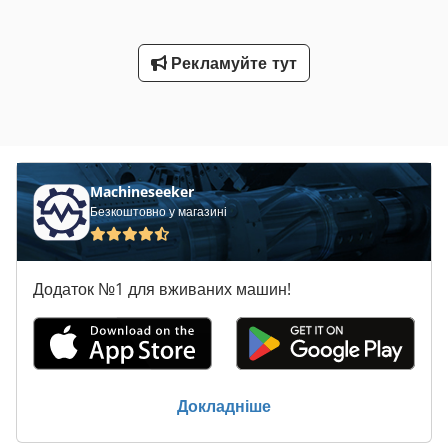
Індивідуальні модифікації: Bredenoord 500 KVA доступний у
багатьох виконаннях – від 20 KVA до 600 KVA, а також із
можливістю врахування специфічних вимог клієнта.
Рекламуйте тут
Сертифікація: - Сертифікат CE - Виробництво в Європі
Сфери застосування: Генератор підходить для будівництва,
промисловості та інших галузей із високими вимогами до
надійного та енергоефективного електропостачання.
Machineseeker
Безкоштовно у магазині
Додаток №1 для вживаних машин!
Докладніше