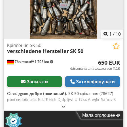
замок
,
1
/
10
Кріплення SK 50
verschiedene Hersteller
SK 50
650 EUR
Tönisvorst
1 793 km
фіксована ціна додається ПДВ
Запитати
Зателефонувати
Стан:
дуже добре (вживаний)
, SK 50 кріплення (28627)
різні виробники: Bilz Kelch Djdpfjwl U Tcsx Ahvjkr Sandvik
Clarkson прибл. 90 шт.
Мала оголошення