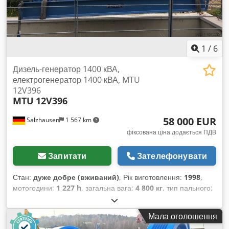
1
/
6
Дизель-генератор 1400 кВА,
електрогенератор 1400 кВА, MTU
12V396
MTU
12V396
58 000 EUR
Salzhausen
1 567 km
фіксована ціна додається ПДВ
Запитати
Зателефонувати
Стан:
дуже добре (вживаний)
, Рік виготовлення:
1998
,
мотогодини:
1 227 h
, загальна вага:
4 800 кг
, тип пального:
дизель
, ємність бака:
1 000 л
, колір:
сірий
, потужність:
280
кВт (380,69 к.с.)
, вихідний струм:
504 A
, вихідна напруга:
Мала оголошення
400 V
, вихідна частота:
50 Гц
, тип вихідного струму: