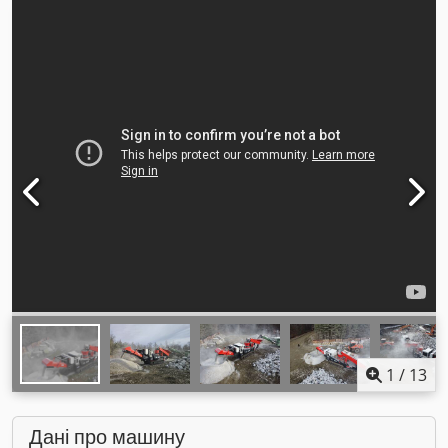
1
/
13
Дані про машину