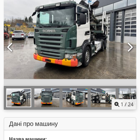
1
/
24
Дані про машину
Назва машини: