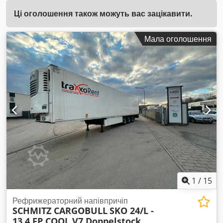
Ці оголошення також можуть вас зацікавити.
Мала оголошення
1
/
15
Рефрижераторний напівпричіп
SCHMITZ CARGOBULL
SKO 24/L -
13.4 FP COOL V7 Doppelstock