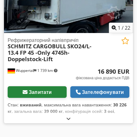
1
/
22
Рефрижераторний напівпричіп
SCHMITZ CARGOBULL
SKO24/L-
13.4 FP 45 -Only 4745h-
Doppelstock-Lift
16 890 EUR
Wuppertal
1 739 km
фіксована ціна додається ПДВ
Запитати
Зателефонувати
Стан:
вживаний
, максимальна вага навантаження:
30 226
кг
, загальна вага:
39 000 кг
, конфігурація осей:
3 осі
,
перша реєстрація:
06/2013
, наступна перевірка (TÜV):
11/2025
, довжина вантажного відсіку:
13 320 мм
, ширина
вантажного відсіку:
2 500 мм
, висота вантажного відсіку:
2 650 мм
, Рік виготовлення:
2013
, Обладнання:
ABS
,