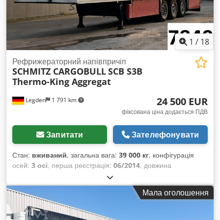
1
/
18
Рефрижераторний напівпричіп
SCHMITZ CARGOBULL
SCB S3B
Thermo-King Aggregat
24 500 EUR
Legden
1 791 km
фіксована ціна додається ПДВ
Запитати
Зателефонувати
Стан:
вживаний
, загальна вага:
39 000 кг
, конфігурація
осей:
3 осі
, перша реєстрація:
06/2014
, довжина
вантажного відсіку:
13 320 мм
, ширина вантажного відсіку:
2 500 мм
, висота вантажного відсіку:
2 650 мм
, Обладнання:
Мала оголошення
ABS
,