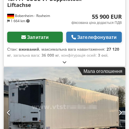
Liftachse
55 900 EUR
Bobenheim - Roxheim
1 664 km
фіксована ціна додається ПДВ
Запитати
Зателефонувати
Стан:
вживаний
, максимальна вага навантаження:
27 120
кг
, загальна вага:
36 000 кг
, конфігурація осей:
3 осі
,
перша реєстрація:
11/2024
, наступна перевірка (TÜV):
06/2025
, Обладнання:
ABS
,
Мала оголошення