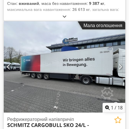
Стан:
вживаний
, маса без навантаження:
9 387 кг
,
максимальна вага навантаження:
26 613 кг
, загальна вага:
36 000 кг
, конфігурація осей:
3 осі
, перша реєстрація:
11/2012
, наступна перевірка (TÜV):
01/2026
, довжина
Мала оголошення
вантажного відсіку:
13 315 мм
, ширина вантажного відсіку:
2 490 мм
, висота вантажного відсіку:
2 500 мм
, підвіска:
повітря
, розмір шини:
385/65R22.5
, колісна база:
7 600 мм
,
колір:
чорний
, пробіг:
1 001 км
, тип передачі:
інше
,
водійська кабіна:
інше
, Обладнання:
ABS,
охолоджувальний агрегат
,
1
/
18
Рефрижераторний напівпричіп
SCHMITZ CARGOBULL
SKO 24/L -