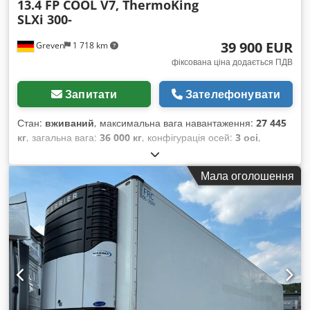
13.4 FP COOL V7, ThermoKing
SLXi 300-
39 900 EUR
Greven
1 718 km
фіксована ціна додається ПДВ
Запитати
Зателефонувати
Стан:
вживаний
, максимальна вага навантаження:
27 445
кг
, загальна вага:
36 000 кг
, конфігурація осей:
3 осі
,
перша реєстрація:
09/2022
, наступна перевірка (TÜV):
09/2023
, Обладнання:
ABS
,
Мала оголошення