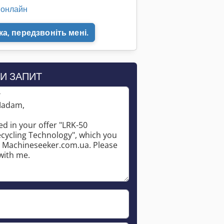
 онлайн
а, передзвоніть мені.
И ЗАПИТ
*