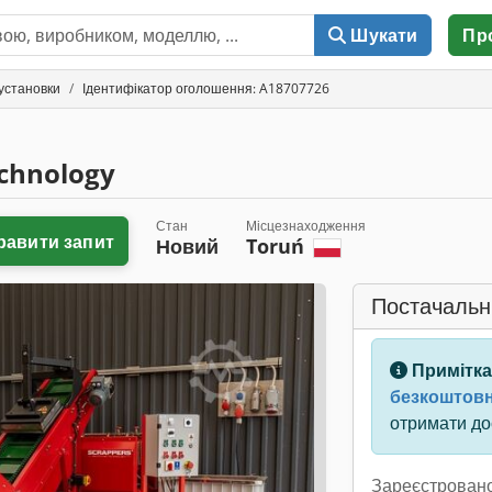
Шукати
Пр
 установки
Ідентифікатор оголошення: A18707726
echnology
Стан
Місцезнаходження
равити запит
Новий
Toruń
Постачальн
Примітка
безкоштовн
отримати дос
Зареєстровано