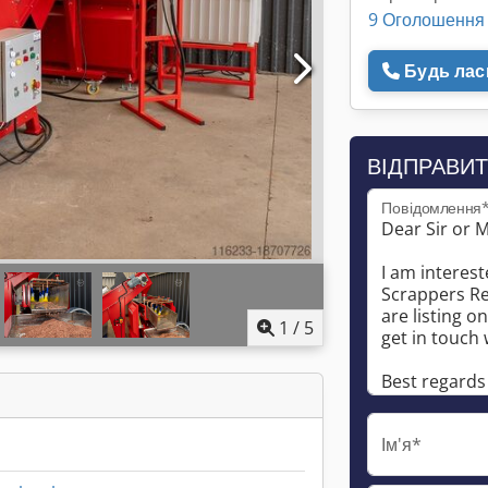
9 Оголошення
Будь ласк
ВІДПРАВИТ
Повідомлення
1
/
5
Ім'я*