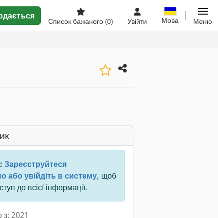
одається
Мова
Список бажаного
(0)
Увійти
Меню
ик
:
Зареєструйтеся
о або увійдіть в систему,
щоб
туп до всієї інформації.
 з: 2021