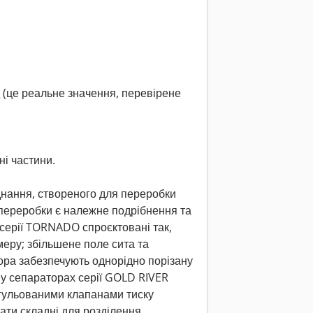
од (це реальне значення, перевірене
ні частини.
днання, створеного для переробки
 переробки є належне подрібнення та
серії TORNADO спроєктовані так,
еру; збільшене поле сита та
ора забезпечують однорідно порізану
 у сепараторах серії GOLD RIVER
егульованими клапанами тиску
ати складні для розділення