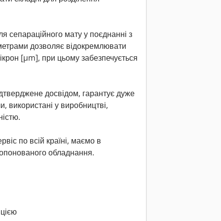
я сепараційного мату у поєднанні з
метрами дозволяє відокремлювати
крон [µm], при цьому забезпечується
дтверджене досвідом, гарантує дуже
и, використані у виробництві,
ністю.
віс по всій країні, маємо в
ропонованого обладнання.
яцією