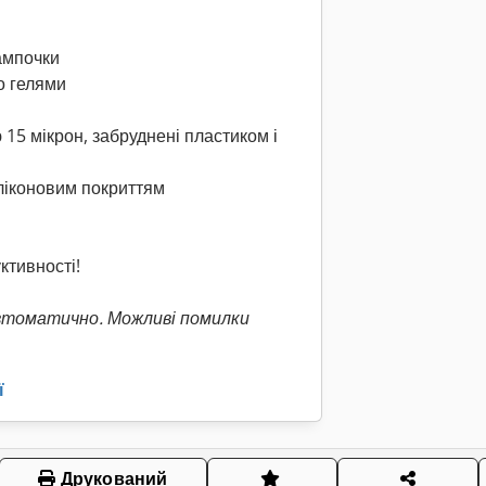
лампочки
бо гелями
15 мікрон, забруднені пластиком і
иліконовим покриттям
ктивності!
втоматично. Можливі помилки
ї
Друкований