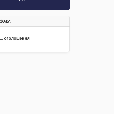
Факс
8... оголошення