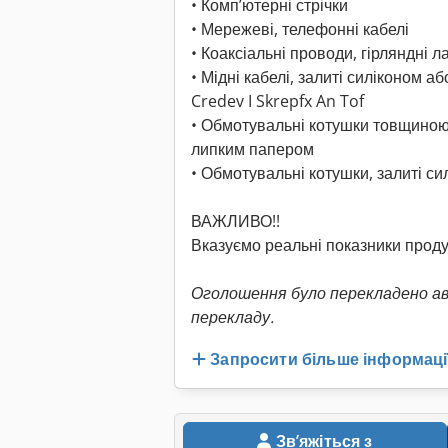
• Комп’ютерні стрічки
• Мережеві, телефонні кабелі
• Коаксіальні проводи, гірляндні 
• Мідні кабелі, залиті силіконом а
Credev I Skrepfx An Tof
• Обмотувальні котушки товщиною 
липким папером
• Обмотувальні котушки, залиті с
ВАЖЛИВО!!
Вказуємо реальні показники проду
Оголошення було перекладено а
перекладу.
Запросити більше інформаці
Звʼяжіться з