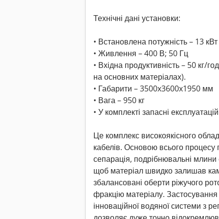
Технічні дані установки:
• Встановлена потужність – 13 кВт
• Живлення – 400 В; 50 Гц
• Вхідна продуктивність – 50 кг/г
на основних матеріалах).
• Габарити – 3500x3600x1950 мм
• Вага – 950 кг
• У комплекті запасні експлуатацій
Це комплекс високоякісного обла
кабелів. Основою всього процесу
сепарація, подрібнювальні млини 
щоб матеріал швидко залишав кам
збалансовані оберти ріжучого рот
фракцію матеріалу. Застосування
інноваційної водяної системи з р
дозволяє дуже точно відокремлюв