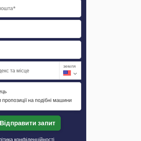
пошта*
земля
екс та місце
ець
 пропозиції на подібні машини
Відправити запит
ітика конфіденційності