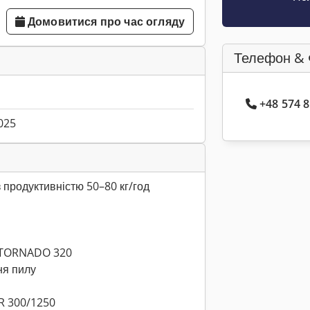
Домовитися про час огляду
Телефон & 
+48 574 
025
з продуктивністю 50–80 кг/год
– TORNADO 320
ня пилу
R 300/1250