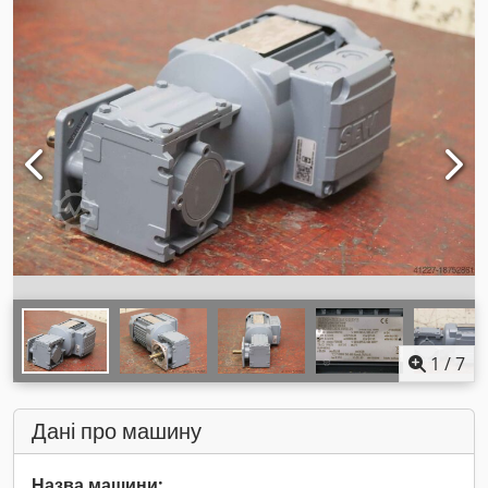
1
/
7
Дані про машину
Назва машини: