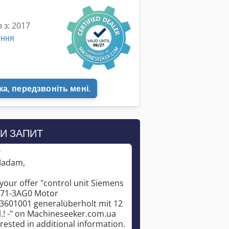
 з: 2017
ення
а, передзвоніть мені.
И ЗАПИТ
*