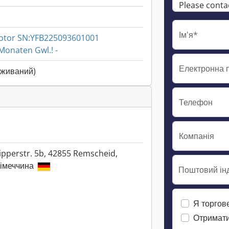
Ім'я*
otor SN:YFB225093601001
Monaten Gwl.! -
Електронна 
вживаний)
Телефон
Компанія
ipperstr. 5b, 42855 Remscheid,
імеччина
Поштовий інд
Я торгов
Отримати