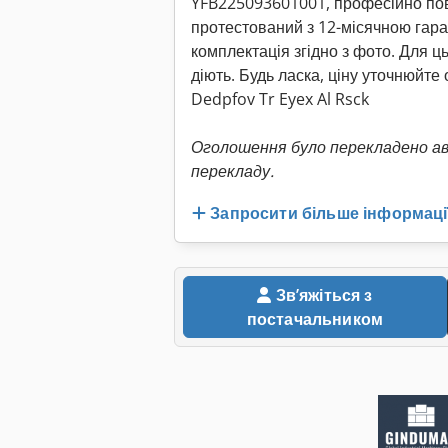
YFB225093601001, професійно по
протестований з 12-місячною гара
комплектація згідно з фото. Для ц
діють. Будь ласка, ціну уточнюйте
Dedpfov Tr Eyex Al Rsck
Оголошення було перекладено а
перекладу.
Запросити більше інформаці
Звʼяжіться з
постачальником