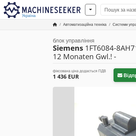
Україна
Автоматизаційна техніка
Системи упр
блок управління
Siemens
1FT6084-8AH71
12 Monaten Gwl.! -
фіксована ціна додається ПДВ
Відп
1 436 EUR