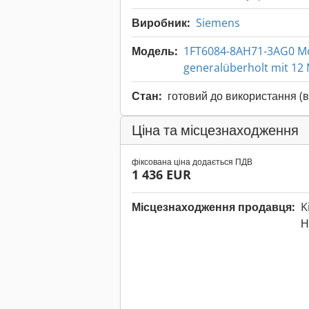
Виробник:
Siemens
Модель:
1FT6084-8AH71-3AG0 M
generalüberholt mit 12 
Стан:
готовий до використання (
Ціна та місцезнаходження
фіксована ціна додається ПДВ
1 436 EUR
Місцезнаходження продавця:
K
Н