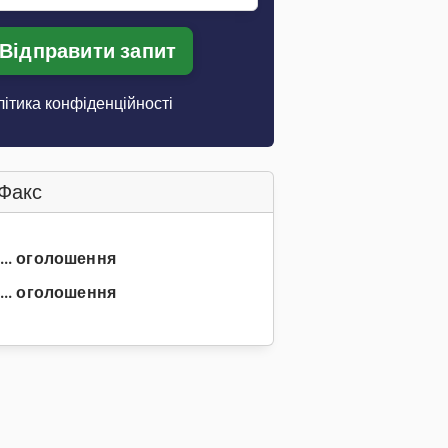
Відправити запит
ітика конфіденційності
Факс
 ... оголошення
... оголошення