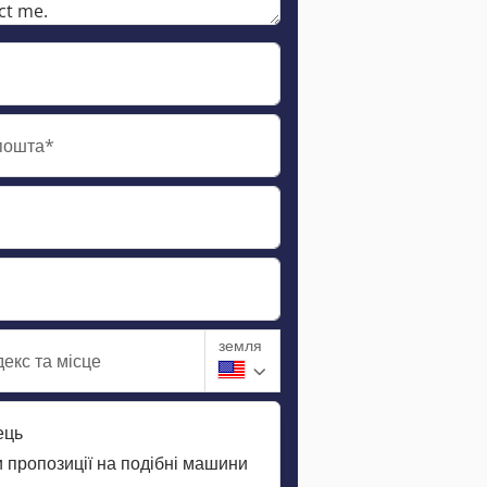
пошта*
земля
екс та місце
ець
 пропозиції на подібні машини