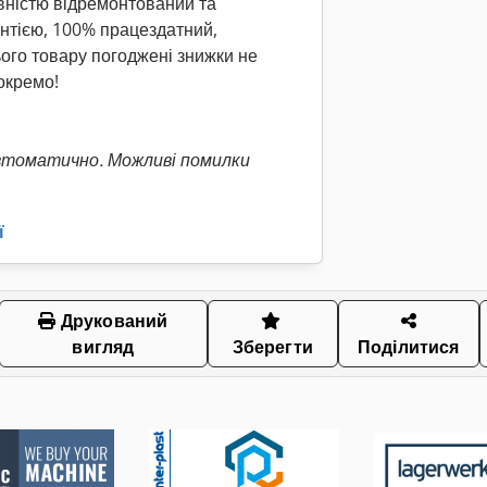
вністю відремонтований та
нтією, 100% працездатний,
ього товару погоджені знижки не
 окремо!
втоматично. Можливі помилки
ї
Друкований
вигляд
Зберегти
Поділитися