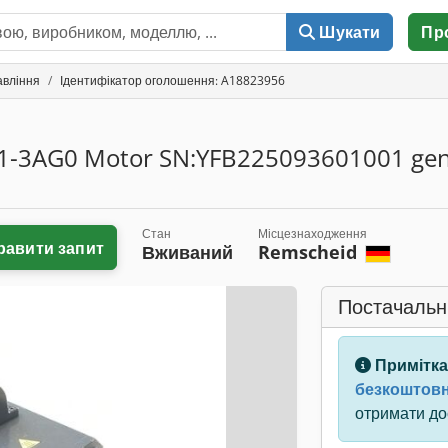
Шукати
Пр
авління
Ідентифікатор оголошення: A18823956
-3AG0 Motor SN:YFB225093601001 gene
Стан
Місцезнаходження
равити запит
Вживаний
Remscheid
Постачальн
Примітка
безкоштовн
отримати дос