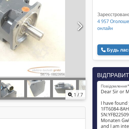
Зареєстровано
4 957 Оголош
онлайн
Будь ласк
ВІДПРАВИТ
Повідомлення
1
/
7