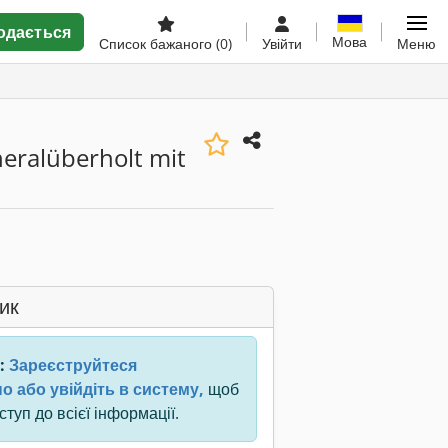
одається
Мова
Список бажаного
(0)
Увійти
Меню
ralüberholt mit
ик
:
Зареєструйтеся
о або увійдіть в систему,
щоб
туп до всієї інформації.