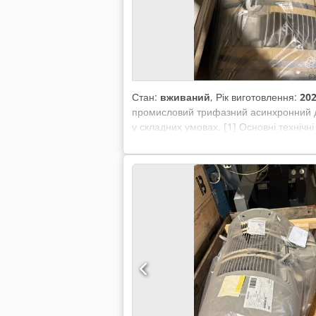
Стан:
вживаний
, Рік виготовлення:
20
промисловий трифазний асинхронний дви
у складних умовах. [1] Основні технічні
1485 об/хв при 50 Гц) • Розмір: 280 M • 
Crsdjzr H U Aspfx Aahef • Конструкція
(код MLFB) для чавунного електродвигу