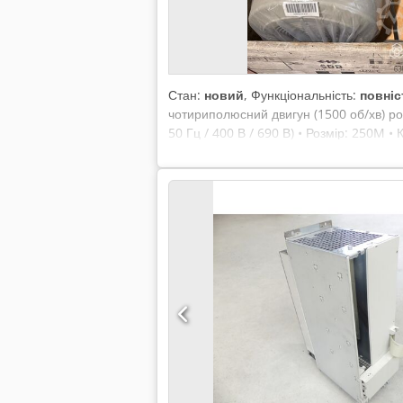
Стан:
новий
, Функціональність:
повніс
чотириполюсний двигун (1500 об/хв) роз
50 Гц / 400 В / 690 В) • Розмір: 250M •
експлуатації) • Клас енергоефективності
1LG6 220-4MA66-Z – це трифазний асинх
обертання приблизно 1470 об/хв.