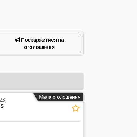
Поскаржитися на
оголошення
Мала оголошення
23)
B5