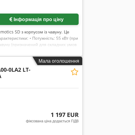
Інформація про ціну
otics SD з корпусом із чавуну. Це
рактеристики: • Потужність: 55 кВт (при
з чавуну (призначений для складних умов
4, 5] Cedpfozr Exyox Aahorf Siemens
енем захисту IP55 і швидкістю
Мала оголошення
00-0LA2 LT-
A
1 197 EUR
фіксована ціна додається ПДВ