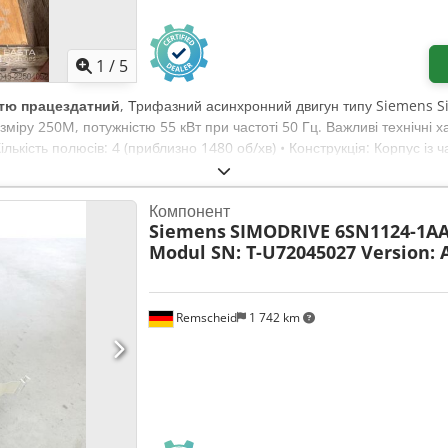
1
/
5
тю працездатний
, Трифазний асинхронний двигун типу Siemens Sim
міру 250M, потужністю 55 кВт при частоті 50 Гц. Важливі технічні ха
 Кількість полюсів: 4 (приблизно 1480 об/хв) • Конструкція: Корпус і
: IE2 (висока енергоефективність) • Ступінь захисту: IP55 [1, 2, 3, 
ронний двигун із потужністю приблизно 37 кВт, розміром 225, ступ
Компонент
Siemens
SIMODRIVE 6SN1124-1AA
Modul SN: T-U72045027 Version: 
Remscheid
1 742 km