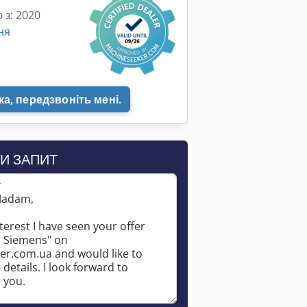
 з: 2020
ня
а, передзвоніть мені.
И ЗАПИТ
*