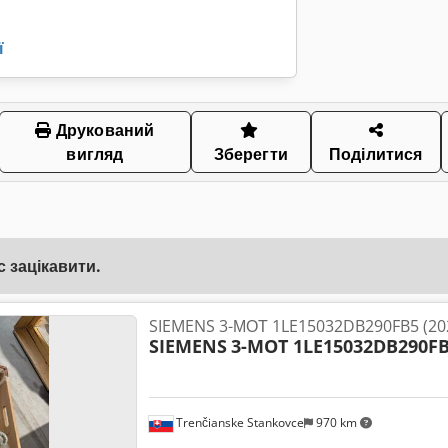
ї
Друкований
вигляд
Зберегти
Поділитися
 зацікавити.
SIEMENS 3-МОТ 1LE15032DB290FB5 (20
SIEMENS
3-MOT 1LE15032DB290F
Trenčianske Stankovce
970 km