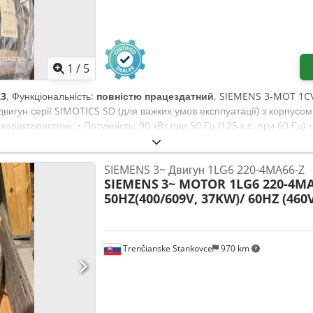
1
/
5
23
, Функціональність:
повністю працездатний
, SIEMENS 3-MOT 1CV
гун серії SIMOTICS SD (для важких умов експлуатації) з корпусом 
 характеристики: • Потужність: 90 кВт при 50 Гц (125 к.с. при 60 Гц)
Клас ефективності: IE3 (висока ефективність) • Ступінь захисту: IP55
: IMB3 (фланцеве кріплення) • Вага: приблизно 670 кг 1LE1503-2DB
SIEMENS 3~ Двигун 1LG6 220-4MA66-Z
на серії SIMOTICS SD від Siemens (Innomotics).
SIEMENS
3~ MOTOR 1LG6 220-4MA
50HZ(400/609V, 37KW)/ 60HZ (460V
Trenčianske Stankovce
970 km