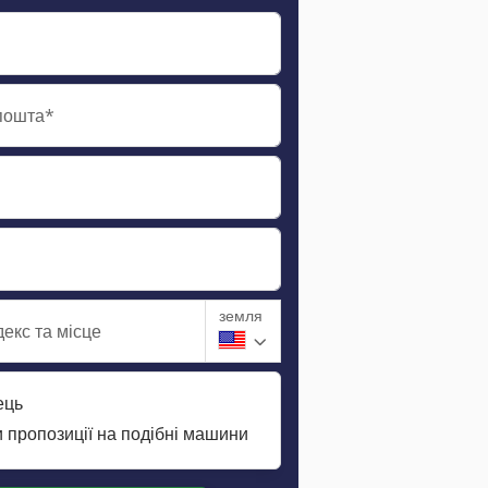
пошта*
земля
екс та місце
ець
 пропозиції на подібні машини