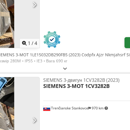
1
/
4
SIEMENS 3-MOT 1LE15032DB290FB5 (2023) Codpfx Ajzr Nkmjahsrf Si
змір 280M • IP55 • IE3 • Вага 690 кг
SIEMENS 3-двигун 1CV3282B (2023)
SIEMENS
3-MOT 1CV3282B
Trenčianske Stankovce
970 km