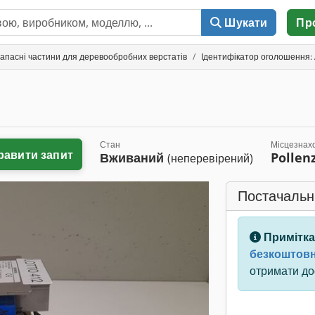
Шукати
Пр
запасні частини для деревообробних верстатів
Ідентифікатор оголошення:
Стан
Місцезнах
равити запит
Вживаний
Pollen
(неперевірений)
Постачальн
Примітка
безкоштовн
отримати дос