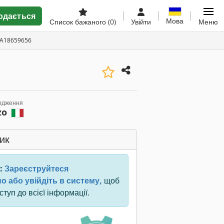
одається
Мова
Список бажаного
(0)
Увійти
Меню
 A18659656
одження
zo
ик
:
Зареєструйтеся
о або увійдіть в систему,
щоб
туп до всієї інформації.