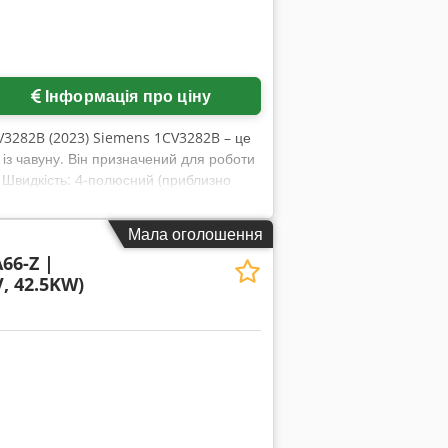
Інформація про ціну
3282B (2023) Siemens 1CV3282B – це
із чавуну. Він призначений для роботи
 • Швидкість: 4-полюсний (приблизно
 (захист від пилу та бризок води)
29-0FB5-Z – точний номер замовлення
Мала оголошення
66-Z |
, 42.5KW)