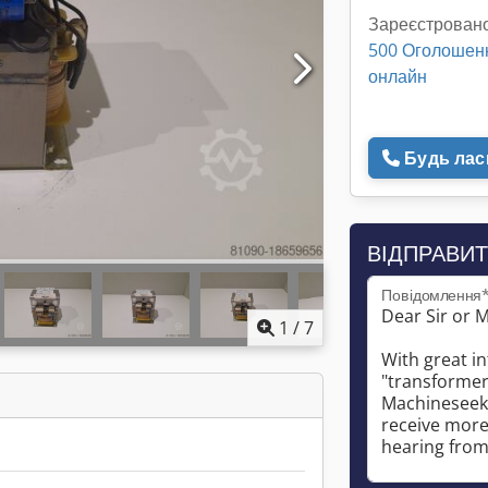
Зареєстровано
500 Оголошен
онлайн
Будь ласк
ВІДПРАВИТ
Повідомлення
1
/
7