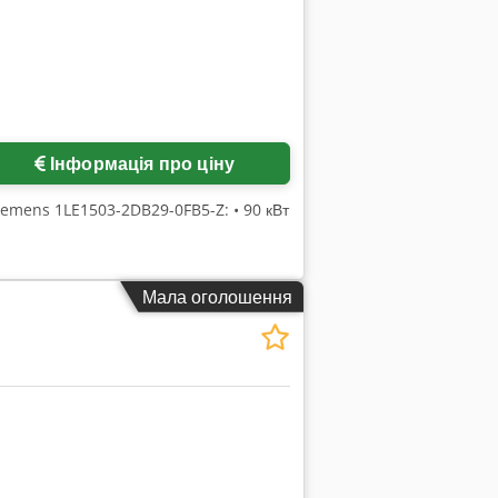
Інформація про ціну
emens 1LE1503-2DB29-0FB5-Z: • 90 кВт
Мала оголошення