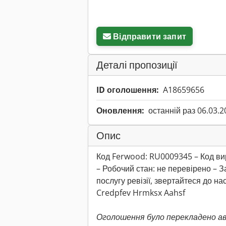
Відправити запит
Деталі пропозиції
ID оголошення:
A18659656
Оновлення:
останній раз 06.03.2
Опис
Код Ferwood: RU0009345 – Код ви
– Робочий стан: не перевірено –
послугу ревізії, звертайтеся до нас
Credpfev Hrmksx Aahsf
Оголошення було перекладено а