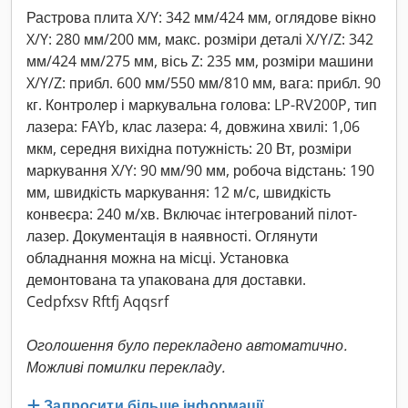
Растрова плита X/Y: 342 мм/424 мм, оглядове вікно
X/Y: 280 мм/200 мм, макс. розміри деталі X/Y/Z: 342
мм/424 мм/275 мм, вісь Z: 235 мм, розміри машини
X/Y/Z: прибл. 600 мм/550 мм/810 мм, вага: прибл. 90
кг. Контролер і маркувальна голова: LP-RV200P, тип
лазера: FAYb, клас лазера: 4, довжина хвилі: 1,06
мкм, середня вихідна потужність: 20 Вт, розміри
маркування X/Y: 90 мм/90 мм, робоча відстань: 190
мм, швидкість маркування: 12 м/с, швидкість
конвеєра: 240 м/хв. Включає інтегрований пілот-
лазер. Документація в наявності. Оглянути
обладнання можна на місці. Установка
демонтована та упакована для доставки.
Cedpfxsv Rftfj Aqqsrf
Оголошення було перекладено автоматично.
Можливі помилки перекладу.
Запросити більше інформації