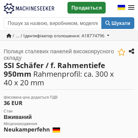
Продається
Шукати
/ ... / Ідентифікатор оголошення: A18774796
Полиця сталевих панелей високоярусного
складу
SSI Schäfer / f. Rahmentiefe
950mm
Rahmenprofil: ca. 300 x
40 x 20 mm
фіксована ціна додається ПДВ
36 EUR
Стан
Вживаний
Місцезнаходження
Neukamperfehn