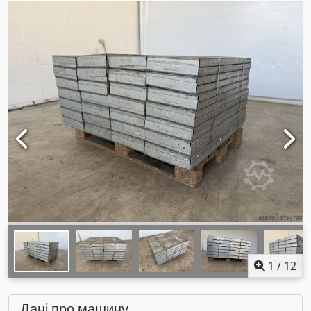
1
/
12
Дані про машину