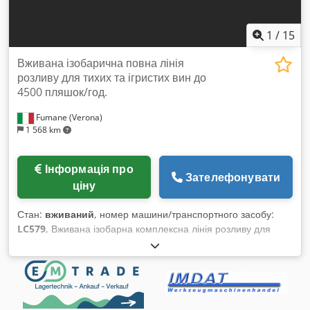
1
/
15
Вживана ізобарична повна лінія
розливу для тихих та ігристих вин до
4500 пляшок/год.
Fumane (Verona)
1 568 km
Інформація про
Зателефонувати
ціну
Стан:
вживаний
, номер машини/транспортного засобу:
LC579
, Вживана ізобарна комплексна лінія розливу для
тихих та ігристих вин, до 4500 пляшок/год Ця повна лінія
розливу розроблена й налаштована для забезпечення
якісного та стабільного процесу розливу як для тихих, так і
для ігристих вин. Вона базується на ізобарній триблочній
системі, яка поєднує миття, розлив і закупорювання в