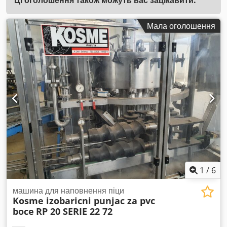
Мала оголошення
1
/
6
машина для наповнення піци
Kosme izobaricni punjac za pvc
boce
RP 20 SERIE 22 72