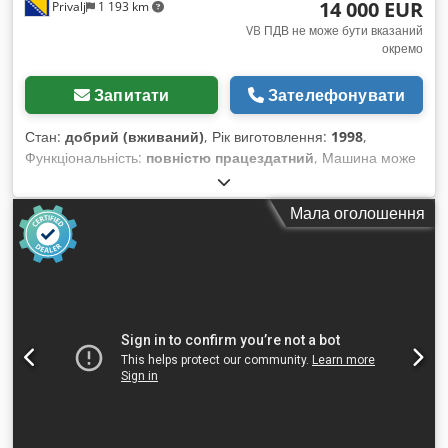
14 000 EUR
Privalj
1 193 km
VB ПДВ не може бути вказаний
окремо
Запитати
Зателефонувати
Стан:
добрий (вживаний)
, Рік виготовлення:
1998
,
Функціональність:
повністю працездатний
, Машина може
розливати негазовані напої: воду, соки, вино, а також може
розливати газовані напої. Машина є ізобаричною. Codpfx
Мала оголошення
Asvtgaxofdorf