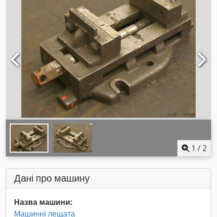
1
/
2
Дані про машину
Назва машини:
Машинні лещата