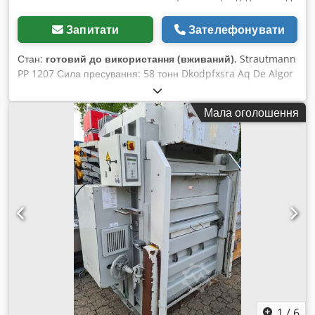
Запитати
Зателефонувати
Стан:
готовий до використання (вживаний)
, Strautmann
PP 1207 Сила пресування: 58 тонн Dkodpfxsra Aq De Algor
Вага тюка: від 400 до 500 кг залежно від матеріалу Двигун: 4
кВт Розміри тюка (ДxШxВ): 1200 x 700 x 800 мм Отвір для
Мала оголошення
завантаження: 1145 x 430 мм Зовнішні розміри (ДxШxВ):
1844 x 1067 x 2868 мм Отвір для завантаження: 1145 x 430
мм Транспортна висота: 2500 мм Вага преса приблизно
2300 кг
1
/
6