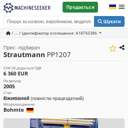
Продається
Шукати
/ ... / Ідентифікатор оголошення: A18765386
Прес -підбирач
Strautmann
PP1207
EXW VB додається ПДВ
6 360 EUR
Рік випуску
2005
Стан
Вживаний
(повністю працездатний)
Місцезнаходження
Bohmte