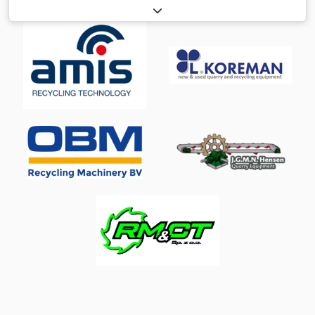
машини — це сучасні палетні та стретч-обгорткові системи,
в яких потужний обертовий важіль у поєднанні з надійною
системою попереднього розтягування забезпечує точне
обгортання палет. Дана передова технологія дозволяє
залишати вантаж без змін під час циклу обгортання.
Завдяки цьому обертальні стрічкопакувальні машини
ідеально підходять для палет з легкою або нестабільною
продукцією, а також для вантажів, які складно переміщати. -
Максимальна висота продукції: 2.000 мм Deder Nc Spjpfx
Algekr - Максимальні розміри палети: 1.200x1.200 мм -
Мінімальна вага: 45 кг