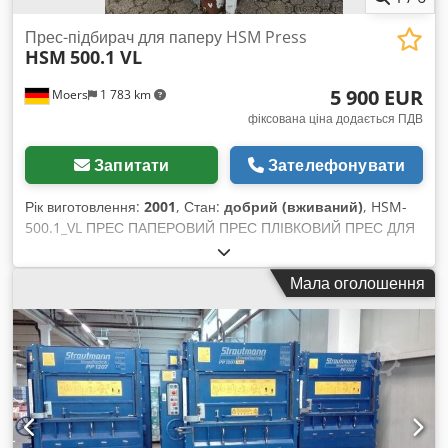
Прес-підбирач для паперу HSM Press
HSM
500.1 VL
5 900 EUR
Moers
1 783 km
фіксована ціна додається ПДВ
Запитати
Зателефонувати
Рік виготовлення:
2001
, Стан:
добрий (вживаний)
, HSM-
500.1_VL ПРЕС ПАПЕРОВИЙ ПРЕС ПЛІВКОВИЙ ПРЕС ДЛЯ
БАЛЬ ПРЕС відразу готовий до експлуатації, хороший стан
вживаний і хороший / див. фото Модель: HSM 500.1 VL Зав.
Мала оголошення
№: 6135.244.P Серійний №: 220109689 Пресовий тиск: 50
тонн V 400; Гц 50 кВт 7,5 Амп. 15,5 Зусилля пресування: 6
тонн Рік випуску: 2001 інші преси в нашій пропозиції Товар
вживаний і в хорошому стані / грубо очищений (Потрібно
лише підключити до розетки) Розміри: за запитом!!
Додаткові фото демонструють можливості використання. Усі
предмети, що на фото, також є в наявності. Ціна вказана за
1 шт. без ПДВ самовивіз зі складу 47441 Moers На даний