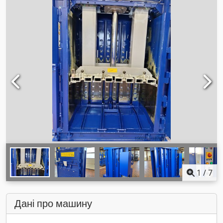
1
/
7
Дані про машину