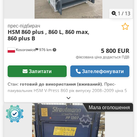
керування
1
/
13
прес-підбирач
HSM
860 plus , 860 L, 860 max,
860 plus B
5 800 EUR
Kosorowice
976 km
фіксована ціна додається ПДВ
Запитати
Зателефонувати
Стан:
готовий до використання (вживаний)
, Прес-
пакувальник HSM V-Press 860 рік випуску 2008–2009 ціна 5
800 євро Сила стиску: 54 кН Одиничне зусилля тиску: 63,46
Н/см² Потужність приводу: 7,5 кВт Час робочого циклу: 25
Мала оголошення
сек Висота завантаження: 1110 мм Ширина x висота
завантажувального отвору: 1195 x 650 мм Довжина x
ширина x висота тюка: 1200 x 780 x 1200 мм Вага тюка: 480
кг Габарити машини (Ш x Г x В): 1797 x 1247 x 2985 мм Вага
машини: 2008 кг Тип витратного матеріалу: дріт Матеріал