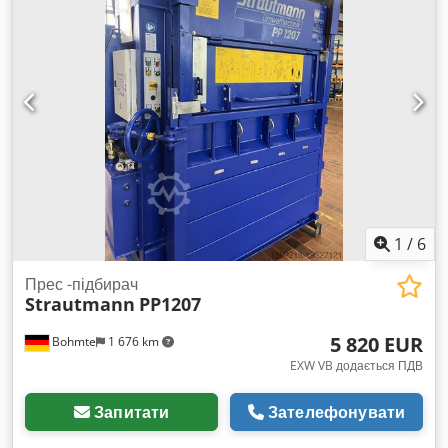
Кількість стяжок: 4 Вага преса: 2300 кг Живлення: 400 В / 50
Гц Споживана потужність: 4 кВт Місце встановлення: критий
майданчик усередині/зовні Рівень шуму: менше 80 дБ(A) Рік
випуску: 2003-2005 Також маю тюкові преси Strautmann PP
1207, роки випуску 2009-2011, ціна 5500 євро Також маю
тюкові преси Strautmann PP 1208, роки випуску 2014-2015
Dkodpov Aiymofx Alger Strautmann AutoLoadBaler, рік
2018, ціна 7500 євро
1
/
6
Прес -підбирач
Strautmann
PP1207
5 820 EUR
Bohmte
1 676 km
EXW VB додається ПДВ
Запитати
Зателефонувати