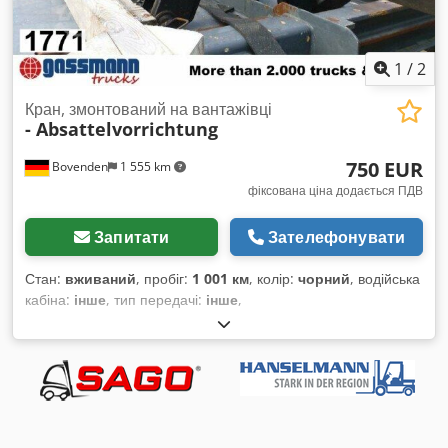
1
/
2
Кран, змонтований на вантажівці
- Absattelvorrichtung
750 EUR
Bovenden
1 555 km
фіксована ціна додається ПДВ
Запитати
Зателефонувати
Стан:
вживаний
, пробіг:
1 001 км
, колір:
чорний
, водійська
кабіна:
інше
, тип передачі:
інше
,