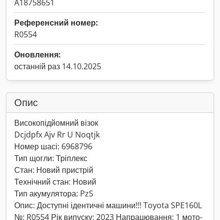
A18758651
Референсний номер:
R0554
Оновлення:
останній раз 14.10.2025
Опис
Високопідйомний візок
Dcjdpfx Ajv Rr U Noqtjk
Номер шасі: 6968796
Тип щогли: Тріплекс
Стан: Новий пристрій
Технічний стан: Новий
Тип акумулятора: PzS
Опис: Доступні ідентичні машини!!! Toyota SPE160L
№: R0554 Рік випуску: 2023 Напрацювання: 1 мото-