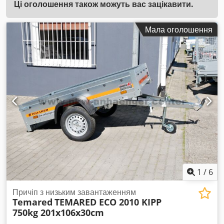
Ці оголошення також можуть вас зацікавити.
Мала оголошення
1
/
6
Причіп з низьким завантаженням
Temared
TEMARED ECO 2010 KIPP
750kg 201x106x30cm