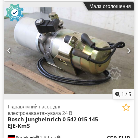
Jungheinrich з ручним керуванням. Фото додаються. Візок
Мала оголошення
має сліди використання. Вказана ціна без ПДВ. Огляд на
місці можливий. Якщо зацікавлені — звертайтесь. Dcodpfx
Aov Dttteqtok
1
/
5
Гідравлічний насос для
електронавантажувача 24 В
Bosch Jungheinrich
0 542 015 145
EJE-KmS
Wiefelstede
1 701 km