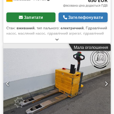
650 EUR
фіксована ціна додається ПДВ
Запитати
Зателефонувати
Стан:
вживаний
, тип пального:
електричний
, Гідравлічний
насос, масляний насос, гідравлічний агрегат, гідравлічний
насос, електродвигун, двигун постійного струму, приводний
двигун, гідравлічний шестеренний насос, насос
Мала оголошення
гідропідсилювача керма Djdpfx Aqoizc Dmotock - Виробник:
Bosch, гідравлічний насос та гідравлічний агрегат з
комплектувального штабелера Jungheinrich типу EJE-KmS -
Тип гідравлічного насоса: - В комплекті: бак і керуючий
клапан - Розміри: 180/160/В370 мм - Вага: 11 кг