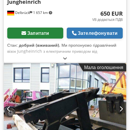
Jungheinrich
650 EUR
Delbrück
1 657 km
VB додається ПДВ
Запитати
Зателефонувати
Стан:
добрий (вживаний)
, Ми пропонуємо гідравлічний
візок Jungheinrich з електричним приводом від
акумулятора. Додаються фото. Візок має сліди
використання. Ціна вказана без ПДВ. Можливий огляд на
Мала оголошення
місці. Якщо вас зацікавила пропозиція, будь ласка,
зв'яжіться з нами. Djdpjv Dtq Sofx Aqteck