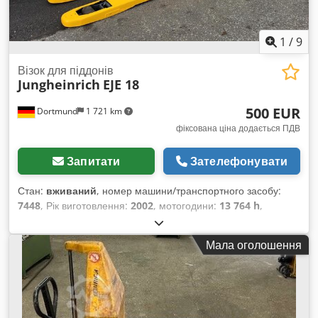
1
/
9
Візок для піддонів
Jungheinrich
EJE 18
500 EUR
Dortmund
1 721 km
фіксована ціна додається ПДВ
Запитати
Зателефонувати
Стан:
вживаний
, номер машини/транспортного засобу:
7448
, Рік виготовлення:
2002
, мотогодини:
13 764 h
,
вантажопідйомність:
1 800 кг
, висота підйому:
220 мм
, тип
пального:
електричний
, тип щогли:
Сімплекс
,
Мала оголошення
конструктивна висота:
1 300 мм
, .: 7448 Деталі пристрою:
Рік випуску: 2002 Dsdstw Aqropfx Aqtock
Вантажопідйомність: 1800 кг Висота підйому: 220 мм
Відпрацьовано мотогодин: 13764 год Тип щогли:
стандартна Висота щогли: 820 мм Довжина/ширина/висота: