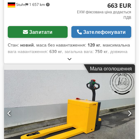
663 EUR
Stuhr
1 657 km
EXW фіксована ціна додається
ПДВ
Запитати
Зателефонувати
Стан:
новий
, маса без навантаження:
120 кг
, максимальна
вага навантаження:
630 кг
, загальна вага:
750 кг
, довжина
вантажного відсіку:
2 010 мм
, ширина вантажного відсіку:
1 060 мм
, висота вантажного відсіку:
300 мм
, розмір шини:
Мала оголошення
155/70R13
,