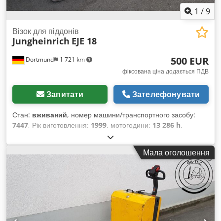
1
/
9
Візок для піддонів
Jungheinrich
EJE 18
500 EUR
Dortmund
1 721 km
фіксована ціна додається ПДВ
Запитати
Зателефонувати
Стан:
вживаний
, номер машини/транспортного засобу:
7447
, Рік виготовлення:
1999
, мотогодини:
13 286 h
,
вантажопідйомність:
1 800 кг
, висота підйому:
220 мм
, тип
пального:
електричний
, тип щогли:
Сімплекс
,
Мала оголошення
конструктивна висота:
1 300 мм
, Деталі обладнання: Рік
випуску: 1999 Вантажопідйомність: 1800 кг Висота підйому:
220 мм Відпрацьовані мотогодини (за показником на
годиннику): 13286 годин Тип щогли: стандартна Висота
щогли: 830 мм Довжина/Ширина/Висота: 1830 / 690 / 1300
мм Експлуатаційна вага: 181 кг Акумулятор з: 2011 року
Додаткова інформація про обладнання: ----- Зазначені