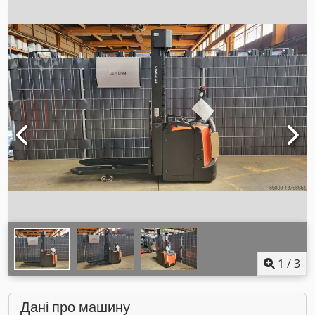
1
/
3
Дані про машину