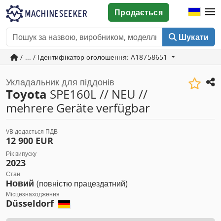
Продається
Шукати
/ ... / Ідентифікатор оголошення: A18758651
Укладальник для піддонів
Toyota
SPE160L // NEU //
mehrere Geräte verfügbar
VB додається ПДВ
12 900 EUR
Рік випуску
2023
Стан
Новий
(повністю працездатний)
Місцезнаходження
Düsseldorf