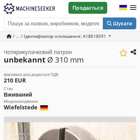
Продається
Шукати
/ ... / Ідентифікатор оголошення: A18818591
Чотирикулачковий патрон
unbekannt
Ø 310 mm
фіксована ціна додається ПДВ
210 EUR
Стан
Вживаний
Місцезнаходження
Wiefelstede