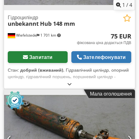
1
/
4
Гідроциліндр
unbekannt
Hub 148 mm
75 EUR
Wiefelstede
1 701 km
фіксована ціна додається ПДВ
Запитати
Зателефонувати
Стан:
добрий (вживаний)
, Гідравлічний циліндр, опорний
циліндр, гідравлічний поршень, поршневий циліндр -
Діаметр поршня: приблизно 80 мм - Діаметр штока поршня:
32 мм - Хід поршня: 148 мм - Кріплення штока поршня: Ø
Мала оголошення
43 мм - Кріплення циліндра: Ø 30 мм - Кількість: 2 шт.
Dedpsd Erv Hjfx Ahyswa - Ціна: за одиницю - Габаритні
розміри: 600/135/H135 мм - Вага: 13 кг