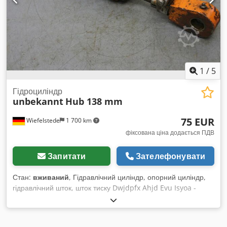
1
/
5
Гідроциліндр
unbekannt
Hub 138 mm
75 EUR
Wiefelstede
1 700 km
фіксована ціна додається ПДВ
Запитати
Зателефонувати
Стан:
вживаний
, Гідравлічний циліндр, опорний циліндр,
гідравлічний шток, шток тиску Dwjdpfx Ahjd Evu Isyoa -
Діаметр поршня: прибл. 60 мм - Поршнева штанга: Ø 30 мм
- Хід: 138 мм - Кількість: 1 шт. в наявності - Ціна: за штуку -
Розміри: 620/80/H95 мм - Вага: 12,3 кг