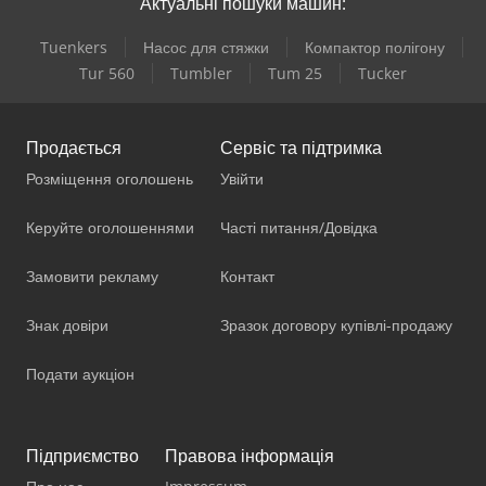
Актуальні пошуки машин:
Tuenkers
Насос для стяжки
Компактор полігону
Tur 560
Tumbler
Tum 25
Tucker
Продається
Сервіс та підтримка
Розміщення оголошень
Увійти
Керуйте оголошеннями
Часті питання/Довідка
Замовити рекламу
Контакт
Знак довіри
Зразок договору купівлі-продажу
Подати аукціон
Підприємство
Правова інформація