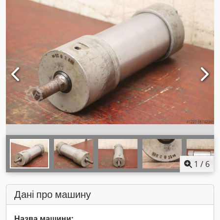
1
/
6
Дані про машину
Назва машини: