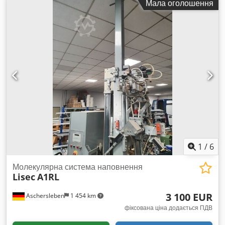
Мала оголошення
1
/
6
Молекулярна система наповнення
Lisec
A1RL
3 100 EUR
Aschersleben
1 454 km
фіксована ціна додається ПДВ