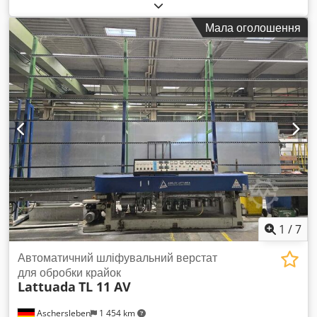
Загальна довжина: приблизно 11 500 мм, Crsdpfx Aorif U
Escmof Глибина: 1 600 мм.
Мала оголошення
1
/
7
Автоматичний шліфувальний верстат
для обробки крайок
Lattuada
TL 11 AV
Aschersleben
1 454 km