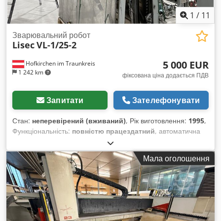
1
/
11
Зварювальний робот
Lisec
VL-1/25-2
5 000 EUR
Hofkirchen im Traunkreis
1 242 km
фіксована ціна додається ПДВ
Запитати
Зателефонувати
Стан:
неперевірений (вживаний)
, Рік виготовлення:
1995
,
Функціональність:
повністю працездатний
, автоматична
герметизувальна машина Lisec VL-1/25-2, напрямок руху
справа наліво, для максимального розміру склопакета 3500
Мала оголошення
x 2500 мм Cjdpjrrvkbsfx Acmsrf