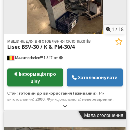
1
/
18
машина для виготовлення склопакетів
Lisec
BSV-30 / K & PM-30/4
Maasmechelen
1 847 km
Інформація про
Зателефонувати
ціну
Стан:
готовий до використання (вживаний)
, Рік
виготовлення:
2000
, Функціональність:
неперевірений
,
номер машини/транспортного засобу:
520-003956
, Лінія
згинання дистанційних рамок Lisec Crjdpfovktytsx Acmjf
Мала оголошення
Принтер для дистанційних рамок недоступний