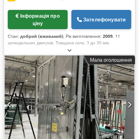
Інформація про
Зателефонувати
ціну
Стан:
добрий (вживаний)
, Рік виготовлення:
2009
, 11
шпиндельних двигунів. Товщина скла: 3 до 30 мм.
Мінімальний розмір скла: 85 x 150 мм. Швидкість: 0,5 до 5
хв. З водяним баком та насосом. Робочий напрямок: справа
Мала оголошення
наліво. Credpfxjvk Ed Rj Acmef Робоча висота: 780 мм.
Загальна довжина: 8520 мм. Глибина: 1130 мм. Загальна
висота: 4850 мм.