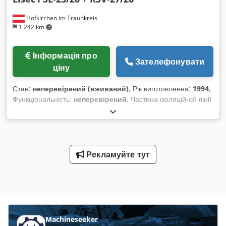
Можливий огляд за домовленістю на нашому складі в
Hofkirchen im Traunkreis
Хофкірхені/Австрія.
1 242 km
Інформація про
Зателефонувати
ціну
Стан:
неперевірений (вживаний)
, Рік виготовлення:
1994
,
Функціональність:
неперевірений
, Частина ізоляційної лінії
Lisec 2,5 x 2,0 м, 1992–1994 років випуску, що складається
з: RSV-27/25, 1992 року, зона встановлення рам PSL-25/20,
1994 року, станція складання Обидві машини перебувають
в робочому стані і можуть бути оглянуті на нашому складі в
Гофкірхені (Австрія) за домовленістю. Credpertp D Ajfx
Рекламуйте тут
Acmof
Machineseeker