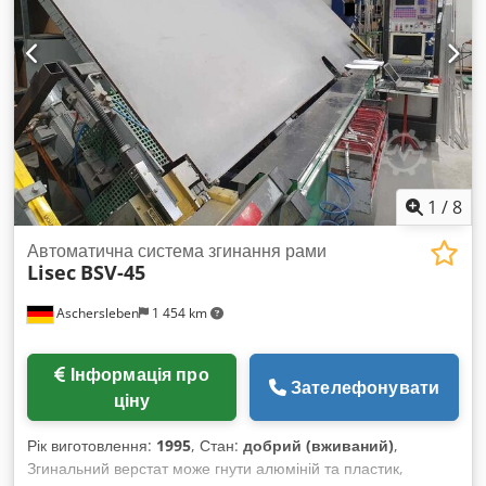
доброму робочому стані. Доступна: березень / квітень 2025
1
/
8
Автоматична система згинання рами
Lisec
BSV-45
Aschersleben
1 454 km
Інформація про
Зателефонувати
ціну
Рік виготовлення:
1995
, Стан:
добрий (вживаний)
,
Згинальний верстат може гнути алюміній та пластик,