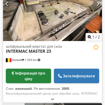
1
/
2
шліфувальний верстат для скла
INTERMAC
MASTER 23
Бельгія
1 943 km
Інформація про
Зателефонувати
ціну
Стан:
вживаний
, Рік виготовлення:
2005
,
Багатофункціональний центр для обробки скла, INTERMAC
Тип Master 23, 2005 рік (1700 напрацьованих годин) Crsdex
Iuhrspfx Acmof