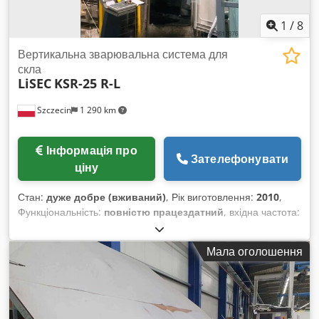
1
/
8
Вертикальна зварювальна система для
скла
LiSEC
KSR-25 R-L
Szczecin
1 290 km
Інформація про
Зателефонувати
ціну
Стан:
дуже добре (вживаний)
, Рік виготовлення:
2010
,
Функціональність:
повністю працездатний
, вхідна частота:
50 Гц
, вхідна напруга:
400 V
, тиск:
6 балка
, LiSEC, KSR-25,
праворуч – ліворуч, рік випуску 2010 Вертикальна
Мала оголошення
шліфувальна установка для скла, висота = 2,50 м У
повністю автоматичному циклі компактний шліфувальний
автомат обробляє кромки скляних листів з усіх чотирьох
сторін. Codpfx Acov Eguyomorf Огляд можливий під час
виробництва за попередньою домовленістю. У дуже