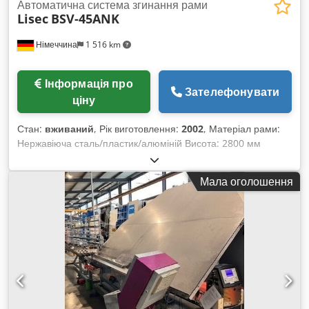
Автоматична система згинання рами
Lisec
BSV-45ANK
Німеччина
1 516 km
Інформація про
Зателефонувати
ціну
Стан:
вживаний
, Рік виготовлення:
2002
, Матеріал рами:
Нержавіюча сталь/пластик/алюміній Висота: 2800 мм
Довжина: 14800 мм Глибина: 1800 мм Crjdpjw Dpx Dofx
Acmof Вага: приблизно 3580 кг Стан: хороший/був у
Мала оголошення
використанні