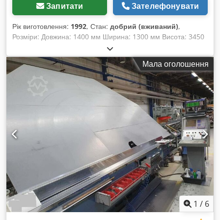
Запитати
Зателефонувати
Рік виготовлення:
1992
, Стан:
добрий (вживаний)
,
Розміри: Довжина: 1400 мм Ширина: 1300 мм Висота: 3450
мм Crodoizi Hiopfx Acmsf Вага: 600 кг
Мала оголошення
1
/
6