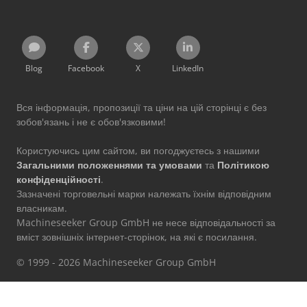
Blog
Facebook
X
LinkedIn
Вся інформація, пропозиції та ціни на цій сторінці є без
зобов'язань і не є обов'язковими!
Користуючись цим сайтом, ви погоджуєтесь з нашими
Загальними положеннями та умовами
та
Політикою
конфіденційності
.
Зазначені торговельні марки належать їхнім відповідним
власникам.
Machineseeker Group GmbH не несе відповідальності за
вміст зовнішніх інтернет-сторінок, на які є посилання.
© 1999 - 2026 Machineseeker Group GmbH
Цей веб-сайт захищено reCAPTCHA; застосовуються
Політика
конфіденційності
та
Умови використання
Google.