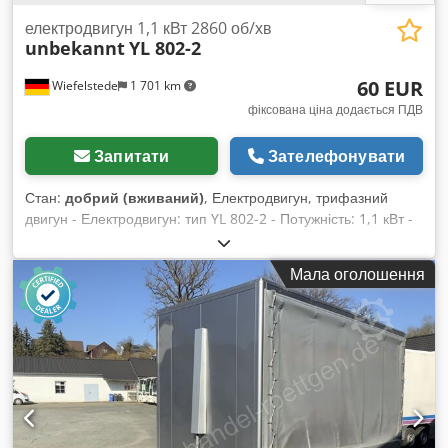
електродвигун 1,1 кВт 2860 об/хв
unbekannt
YL 802-2
60 EUR
Wiefelstede
1 701 km
фіксована ціна додається ПДВ
Запитати
Зателефонувати
Стан:
добрий (вживаний)
, Електродвигун, трифазний
двигун - Електродвигун: тип YL 802-2 - Потужність: 1,1 кВт -
Оберти: 2860 об/хв - Вал: Ø 19 x 40 мм Dcedev Iardspfx
Akhjk - Конструктивне виконання: B3 - Ступінь захисту: IP 44
Мала оголошення
- Габарити: 290/200/В190 мм - Вага: 16 кг