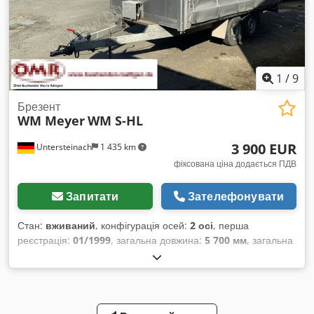
1
/
9
Брезент
WM Meyer
WM S-HL
3 900 EUR
Untersteinach
1 435 km
фіксована ціна додається ПДВ
Запитати
Зателефонувати
Стан:
вживаний
, конфігурація осей:
2 осі
, перша
реєстрація:
01/1999
, загальна довжина:
5 700 мм
, загальна
ширина:
1 860 мм
, загальна висота:
1 860 мм
, Рік
виготовлення:
1999
,