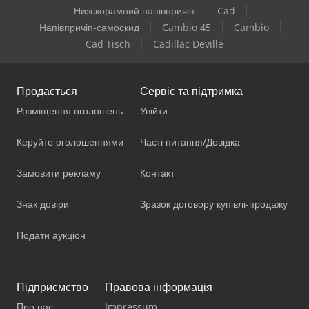
Низькорамний напівпричіп
Cad
Напівпричіп-самоскид
Cambio 45
Cambio
Cad Tisch
Cadillac Deville
Продається
Сервіс та підтримка
Розміщення оголошень
Увійти
Керуйте оголошеннями
Часті питання/Довідка
Замовити рекламу
Контакт
Знак довіри
Зразок договору купівлі-продажу
Подати аукціон
Підприємство
Правова інформація
Про нас
Impressum