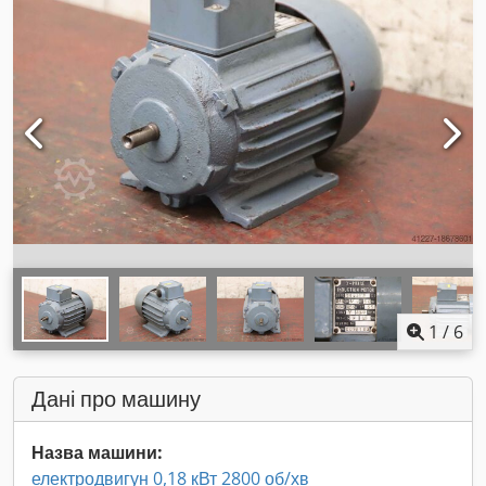
1
/
6
Дані про машину
Назва машини:
електродвигун 0,18 кВт 2800 об/хв