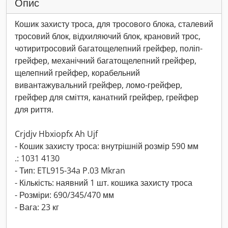
Опис
Кошик захисту троса, для тросового блока, сталевий
тросовий блок, відхиляючий блок, крановий трос,
чотиритросовий багатощелепний грейфер, поліп-
грейфер, механічний багатощелепний грейфер,
щелепний грейфер, корабельний
вивантажувальний грейфер, ломо-грейфер,
грейфер для сміття, канатний грейфер, грейфер
для риття.
Crjdjv Hbxiopfx Ah Ujf
- Кошик захисту троса: внутрішній розмір 590 мм
.: 1031 4130
- Тип: ETL915-34a P.03 Mkran
- Кількість: наявний 1 шт. кошика захисту троса
- Розміри: 690/345/470 мм
- Вага: 23 кг