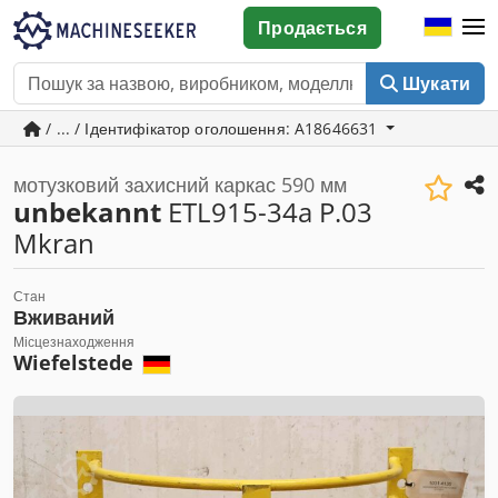
Продається
Шукати
/ ... / Ідентифікатор оголошення: A18646631
мотузковий захисний каркас 590 мм
unbekannt
ETL915-34a P.03
Mkran
Стан
Вживаний
Місцезнаходження
Wiefelstede