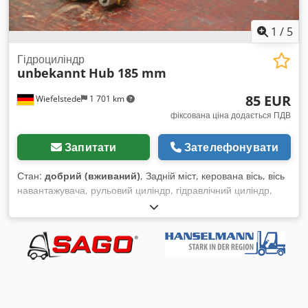
1
/
5
Гідроциліндр
unbekannt
Hub 185 mm
85 EUR
Wiefelstede
1 701 km
фіксована ціна додається ПДВ
Запитати
Зателефонувати
Стан:
добрий (вживаний)
, Задній міст, керована вісь, вісь
навантажувача, рульовий циліндр, гідравлічний циліндр,
опорний циліндр, гідравлічний шток, натискний шток,
циліндр з тяговою штангою - Гідравлічний циліндр: циліндр
з тяговою штангою, хід 185 мм - Поршневий шток: Ø 20 мм /
М20 - Розміри: 475/110/В65 мм Cjdpfx Acov Tla Reterf -
Вага: 4,5 кг