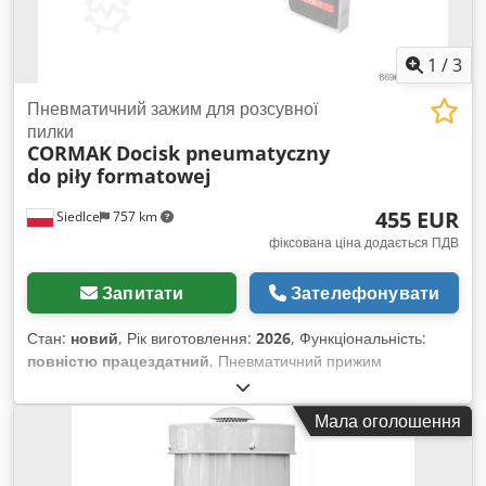
1
/
3
Пневматичний зажим для розсувної
пилки
CORMAK
Docisk pneumatyczny
do piły formatowej
455 EUR
Siedlce
757 km
фіксована ціна додається ПДВ
Запитати
Зателефонувати
Стан:
новий
, Рік виготовлення:
2026
, Функціональність:
повністю працездатний
, Пневматичний прижим
забезпечує точне прилягання оброблюваного матеріалу до
столу форматно-розкроювальної пилки. Це підвищує
Мала оголошення
точність і якість різання, пришвидшує та полегшує розкрій
плит. Прижим дуже простий у монтажі й експлуатації.
Застосування столярного пневматичного прижиму для