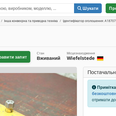
Шукати
Пр
Інша конвеєрна та приводна техніка
Ідентифікатор оголошення: A1870
Стан
Місцезнаходження
равити запит
Вживаний
Wiefelstede
Постачальн
Примітка
безкоштовн
отримати дос