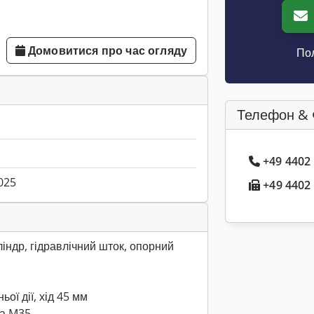
Домовитися про час огляду
Пол
Телефон & 
+49 4402
025
+49 4402 
індр, гідравлічний шток, опорний
ьої дії, хід 45 мм
ба M35