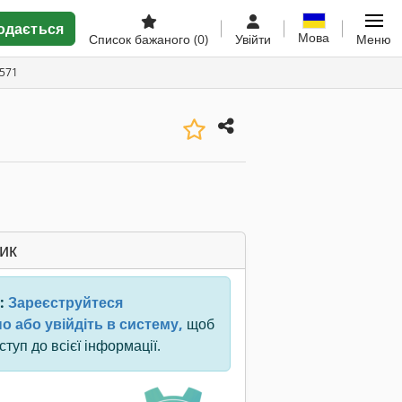
одається
Мова
Список бажаного
(0)
Увійти
Меню
7571
ик
:
Зареєструйтеся
о або увійдіть в систему,
щоб
туп до всієї інформації.