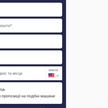
пошта*
земля
екс та місце
ець
 пропозиції на подібні машини