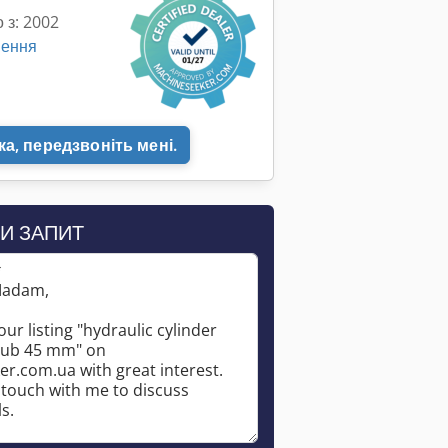
 з: 2002
шення
а, передзвоніть мені.
И ЗАПИТ
*