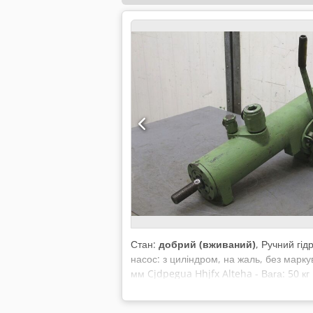
Стан:
добрий (вживаний)
, Ручний гід
насос: з циліндром, на жаль, без марку
мм Cjdpegua Hhjfx Alteha - Вага: 50 кг