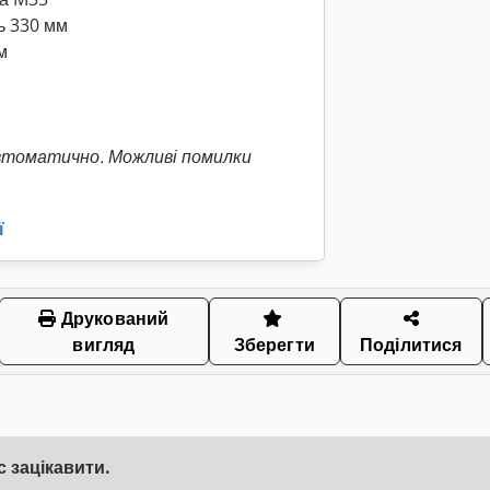
ь 330 мм
м
втоматично. Можливі помилки
ї
Друкований
вигляд
Зберегти
Поділитися
 зацікавити.