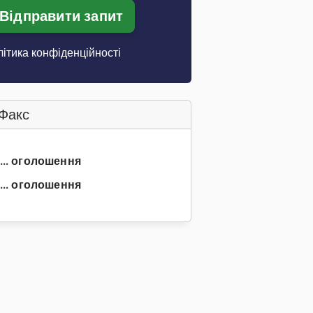
Відправити запит
ітика конфіденційності
Факс
 ... оголошення
... оголошення