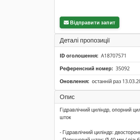
Відправити запит
Деталі пропозиції
ID оголошення:
A18707571
Референсний номер:
35092
Оновлення:
останній раз 13.03.2
Опис
Гідравлічний циліндр, опорний цил
шток
- Гідравлічний циліндр: двосторонн
- Поршневий шток: Ø 40 мм / різь