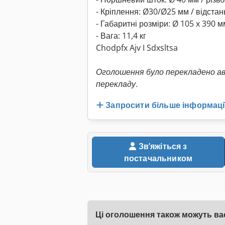
- Кріплення: Ø30/Ø25 мм / відстан
- Габаритні розміри: Ø 105 x 390 м
- Вага: 11,4 кг
Chodpfx Ajv I Sdxsltsa
Оголошення було перекладено а
перекладу.
Запросити більше інформаці
Звʼяжіться з
постачальником
Ці оголошення також можуть вас