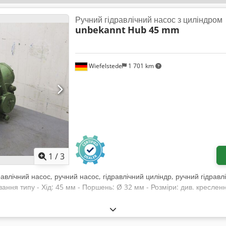
Ручний гідравлічний насос з циліндром
unbekannt
Hub 45 mm
Wiefelstede
1 701 km
1
/
3
равлічний насос, ручний насос, гідравлічний циліндр, ручний гідравл
вання типу - Хід: 45 мм - Поршень: Ø 32 мм - Розміри: див. кресле