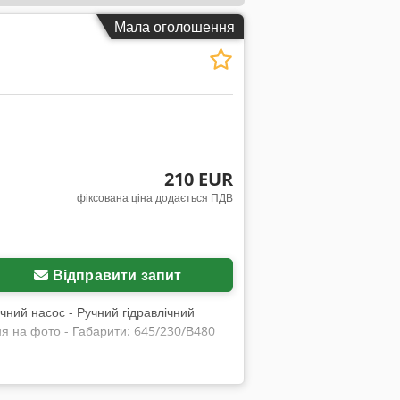
Мала оголошення
210 EUR
фіксована ціна додається ПДВ
Відправити запит
ічний насос - Ручний гідравлічний
ння на фото - Габарити: 645/230/В480