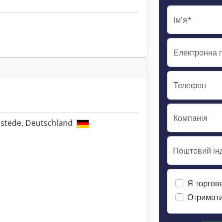
Ім'я*
Електронна 
Телефон
Компанія
lstede, Deutschland
Поштовий інд
Я торгов
Отримати