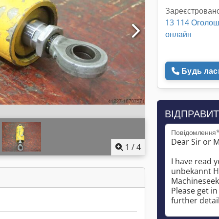
Зареєстровано
13 114 Оголо
онлайн
Будь ласк
ВІДПРАВИТ
Повідомлення
1
/
4