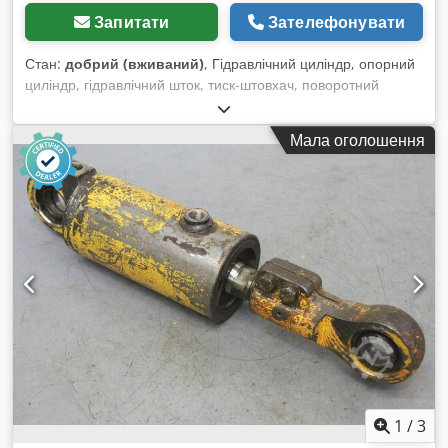
Запитати
Зателефонувати
Стан:
добрий (вживаний)
, Гідравлічний циліндр, опорний
циліндр, гідравлічний шток, тиск-штовхач, поворотний
циліндр Djdpfx Adsv Tk Hco Ssck - Гідравлічний циліндр:
двосторонньої дії, хід 75 мм - Тип: без маркування типу -
Мала оголошення
Поршневий шток: Ø 32 мм - Кріплення: Ø мм / відстань у
втягнутому стані 340 мм - Габарити: 400/90/В130 мм - Вага:
9,8 кг
1
/
3