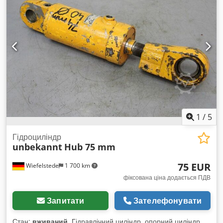
1
/
5
Гідроциліндр
unbekannt
Hub 75 mm
75 EUR
Wiefelstede
1 700 km
фіксована ціна додається ПДВ
Запитати
Зателефонувати
Стан:
вживаний
, Гідравлічний циліндр, опорний циліндр,