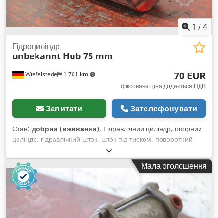
1
/
4
Гідроциліндр
unbekannt
Hub 75 mm
70 EUR
Wiefelstede
1 701 km
фіксована ціна додається ПДВ
Запитати
Зателефонувати
Стан:
добрий (вживаний)
, Гідравлічний циліндр, опорний
циліндр, гідравлічний шток, шток під тиском, поворотний
циліндр - Гідравлічний циліндр: двосторонньої дії, хід 75 мм
- Поршнева штанга: Ø 36 мм Dedpfx Aov Ng Uusd Sock -
Мала оголошення
Креплення: Ø 25 мм / відстань у складеному стані 240 мм -
Габаритні розміри: Ø 115 x 304 мм - Вага: 9,8 кг