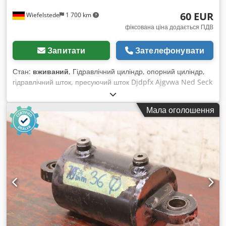
60 EUR
Wiefelstede
1 700 km
фіксована ціна додається ПДВ
Запитати
Зателефонувати
Стан:
вживаний
, Гідравлічний циліндр, опорний циліндр,
гідравлічний шток, пресуючий шток Djdpfx Ajgvwa Ned Seck
- Гідравлічний циліндр: хід 75 мм - Тип: 9098346-04 - Шток
поршня: Ø 25 мм / різьба Ø24 x 70 мм - Кріплення: Ø30 x
Мала оголошення
28 мм - Циліндр: зовнішній Ø 80 мм - Розміри: 640/80/В110
мм - Вага: 8,2 кг