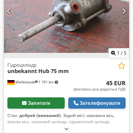
1
/
5
Гідроциліндр
unbekannt
Hub 75 mm
45 EUR
Wiefelstede
1 701 km
фіксована ціна додається ПДВ
Запитати
Зателефонувати
Стан:
добрий (вживаний)
, Задній міст, керована вісь,
візкова вісь, кермовий циліндр, гідравлічний циліндр,
опорний циліндр, гідравлічний шток, тисковий шток, стяжний