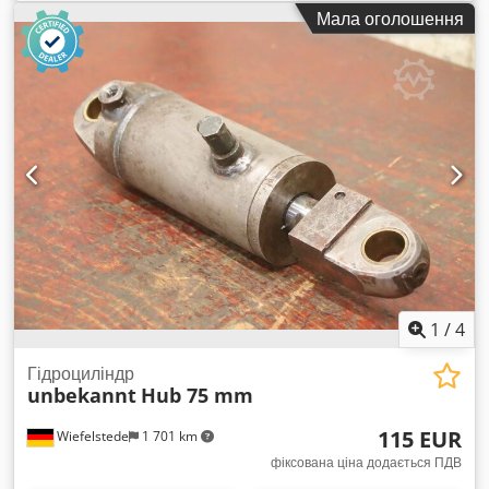
циліндр, компенсуючий циліндр - Гідравлічний циліндр:
Мала оголошення
стяжний циліндр, хід 75 мм - Тип: на жаль, без маркування
типу Dedsv N Ed Uopfx Ad Ssck - Шток поршня: Ø 16 мм -
Розміри: 300/90/H95 мм - Вага: 2,8 кг
1
/
4
Гідроциліндр
unbekannt
Hub 75 mm
115 EUR
Wiefelstede
1 701 km
фіксована ціна додається ПДВ