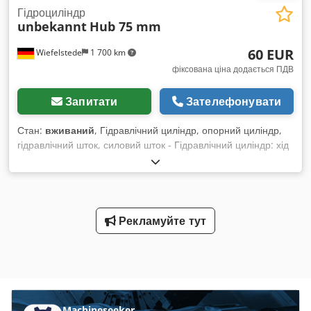
Гідроциліндр
unbekannt
Hub 75 mm
60 EUR
Wiefelstede
1 700 km
фіксована ціна додається ПДВ
Запитати
Зателефонувати
Стан:
вживаний
, Гідравлічний циліндр, опорний циліндр,
гідравлічний шток, силовий шток - Гідравлічний циліндр: хід
75 мм - Поршневий шток: Ø 40 мм - Монтажні отвори: Ø35 x
25 мм - Циліндр: зовнішній Ø 106 мм - Розміри: 520/110/
В106 мм Dedpfx Adsgu Ewve Sock - Вага: 14,6 кг
Рекламуйте тут
Machineseeker