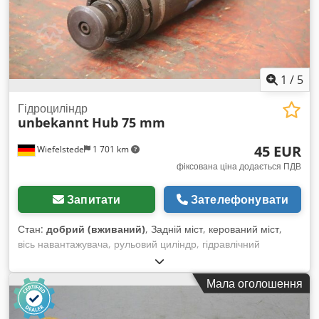
1
/
5
Гідроциліндр
unbekannt
Hub 75 mm
45 EUR
Wiefelstede
1 701 km
фіксована ціна додається ПДВ
Запитати
Зателефонувати
Стан:
добрий (вживаний)
, Задній міст, керований міст,
вісь навантажувача, рульовий циліндр, гідравлічний
циліндр, опорний циліндр, гідравлічний шток, натискний
шток, тяговий гідроциліндр Dodpfxsv Ni Azo Ad Sjck -
Мала оголошення
Гідравлічний циліндр: тяговий гідроциліндр, хід 75 мм -
Поршень: Ø 12 мм - Кількість: доступно 2 циліндри - Ціна: за
штуку - Розміри: Ø 50 x 170 мм - Вага: 1,5 кг/од.