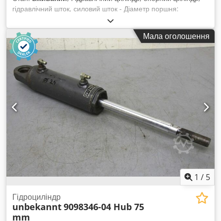
гідравлічний шток, силовий шток - Діаметр поршня:
приблизно 90 мм - Поршневий шток: Ø 40 мм - Діаметр
вушка: 40/40 мм - Хід: 75 мм Djdpfx Aod Erv Ued Seck -
Мала оголошення
Кількість: 4 циліндри в наявності - Ціна: за штуку - Габарити:
Ø 105/H555 мм - Вага: 18 кг
1
/
5
Гідроциліндр
unbekannt
9098346-04 Hub 75
mm