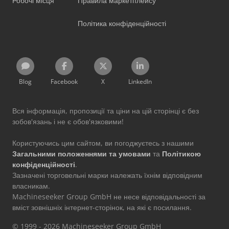
Робочі місця
Правила маркетплейсу
Політика конфіденційності
Blog
Facebook
X
LinkedIn
Вся інформація, пропозиції та ціни на цій сторінці є без
зобов'язань і не є обов'язковими!
Користуючись цим сайтом, ви погоджуєтесь з нашими
Загальними положеннями та умовами
та
Політикою
конфіденційності
.
Зазначені торговельні марки належать їхнім відповідним
власникам.
Machineseeker Group GmbH не несе відповідальності за
вміст зовнішніх інтернет-сторінок, на які є посилання.
© 1999 - 2026 Machineseeker Group GmbH