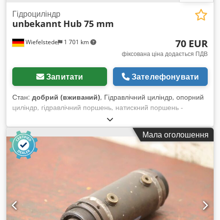
Гідроциліндр
unbekannt
Hub 75 mm
70 EUR
Wiefelstede
1 701 km
фіксована ціна додається ПДВ
Запитати
Зателефонувати
Стан:
добрий (вживаний)
, Гідравлічний циліндр, опорний
циліндр, гідравлічний поршень, натискний поршень -
Гідравлічний циліндр: хід 75 мм - Поршневий шток: Ø 40 мм
- Монтажні отвори: Ø40 x 45 мм / Ø40 x 28 мм - Циліндр:
Мала оголошення
зовнішній Ø 106 мм - Кількість: наявно 2 циліндри, головка
штока: 1 шт. на різьбі, 1 шт. зварена Dcodpfxsgu Ewge Ad
Ssk - Ціна: за штуку - Розміри: 520/145/В110 мм - Вага: 18 кг