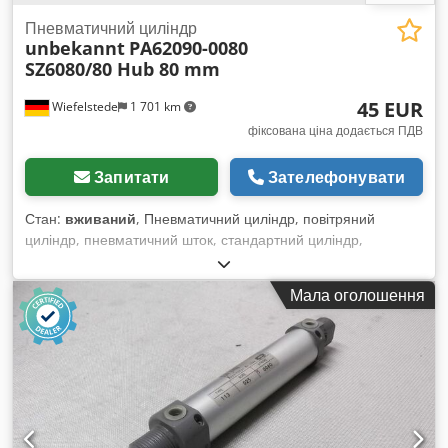
Пневматичний циліндр
unbekannt
PA62090-0080
SZ6080/80 Hub 80 mm
45 EUR
Wiefelstede
1 701 km
фіксована ціна додається ПДВ
Запитати
Зателефонувати
Стан:
вживаний
, Пневматичний циліндр, повітряний
циліндр, пневматичний шток, стандартний циліндр,
затискний циліндр, короткохідний циліндр - Пневматичний
циліндр: двосторонньої дії, хід 80 мм - Тип: PA62090-0080
Мала оголошення
SZ6080/80 Cedpstr R Apjfx Abgerf - Поршневий шток: Ø 25
мм / M16 - Pмакс: 10 бар - Кількість: в наявності 5 циліндрів
- Ціна: за одиницю - Розміри: 150/95/H130 мм - Вага: 2,3 кг/
шт.