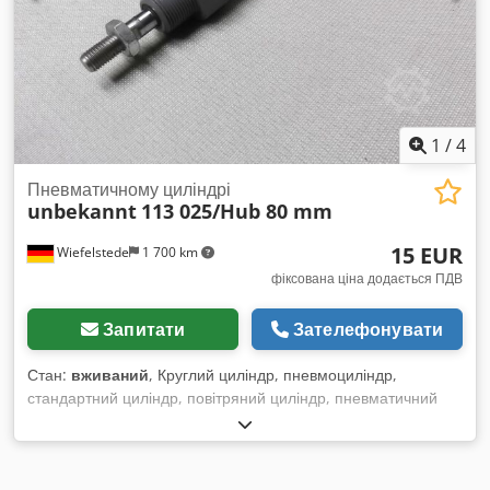
1
/
4
Пневматичному циліндрі
unbekannt
113 025/Hub 80 mm
15 EUR
Wiefelstede
1 700 km
фіксована ціна додається ПДВ
Запитати
Зателефонувати
Стан:
вживаний
, Круглий циліндр, пневмоциліндр,
стандартний циліндр, повітряний циліндр, пневматичний
поршень, повітряний поршень, компактний циліндр, циліндр
з коротким ходом - Хід: 80 мм Credpfx Ajfbtgqsbgjf -
Діаметр поршня: 25 мм - Поршнева штока: 10 мм - Ціна: за
штуку - Кількість: 7 штук - Габарити: 220/30/В30 мм - Вага: