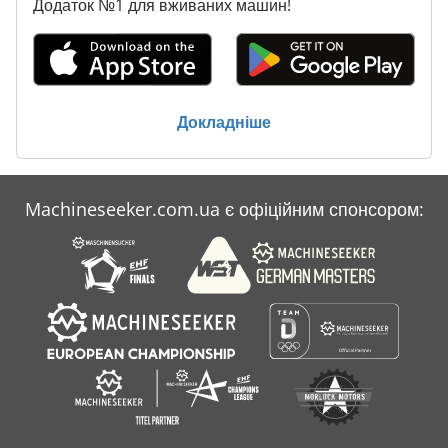
Додаток №1 для вживаних машин!
Докладніше
Machineseeker.com.ua є офіційним спонсором: