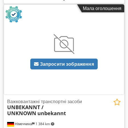
камера, 2 мішалки Габаритні розміри: ДxШxВ
Мала оголошення
2500x2100x1300 мм
Запросити зображення
Важковантажні транспортні засоби
UNBEKANNT /
UNKNOWN
unbekannt
Німеччина
1 384 km