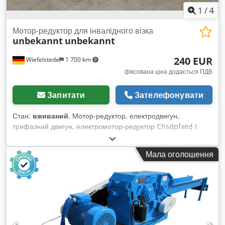
1
/
4
Мотор-редуктор для інвалідного візка
unbekannt
unbekannt
240 EUR
Wiefelstede
1 700 km
фіксована ціна додається ПДВ
Запитати
Зателефонувати
Стан:
вживаний
, Мотор-редуктор, електродвигун,
трифазний двигун, електромотор-редуктор Chsdpfxed I
Hixo Acyoa - Частота обертання: 3700/116 об/хв -
Потужність: 0,18 кВт 24 В - Діаметр вала: 17 мм - Довжина:
Мала оголошення
45 мм - Вага: 6 кг - Габаритні розміри: 215/170/В420 мм -
Вага: 17,3 кг