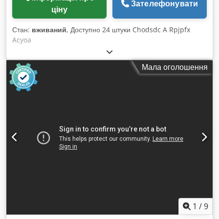
Зателефонувати
ціну
Стан:
вживаний
, Доступно 24 штуки Chodsdc A Rpjpfx
Acyoa
Мала оголошення
1
/
9