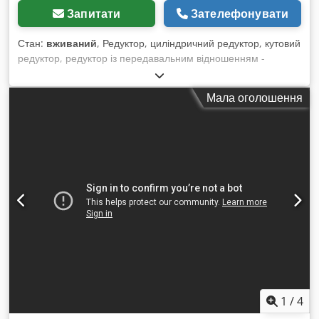
Запитати
Зателефонувати
Стан:
вживаний
, Редуктор, циліндричний редуктор, кутовий
редуктор, редуктор із передавальним відношенням -
Передавальне відношення: 41:1 - Привідний вал: Ø 18 x 25
мм - Порожнистий вал: Ø 40 x 130 мм - Ціна: за одиницю -
Мала оголошення
Кількість: 2 штуки - Габарити: 300/150/В260 мм - Вага: 12,5
кг/шт. Chedpfjd Rzc Eex Acyoa
1
/
4