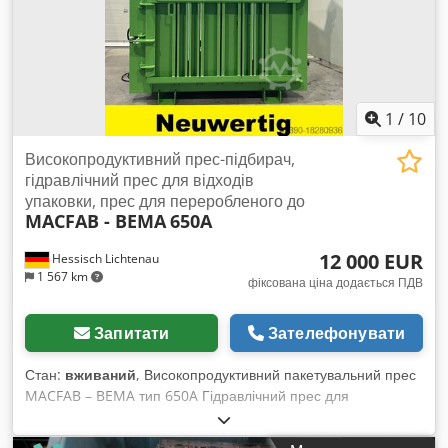
повідомлення або зателефонуйте.
1
/
10
Високопродуктивний прес-підбирач,
гідравлічний прес для відходів
упаковки, прес для переробленого до
MACFAB - BEMA
650A
12 000 EUR
Hessisch Lichtenau
1 567 km
фіксована ціна додається ПДВ
Запитати
Зателефонувати
Стан:
вживаний
, Високопродуктивний пакетувальний прес
MACFAB – BEMA тип 650A Гідравлічний прес для
пакувальних відходів, відновлюваних та вторинних ресурсів
Зав. № MF J0162 Рік випуску 2021 Сила пресування: 50 т