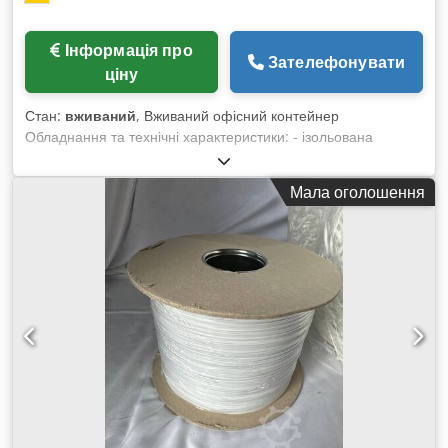
Інформація про
Зателефонувати
ціну
Стан:
вживаний
, Вживаний офісний контейнер
Обладнання та технічні характеристики: - ізольована
сталева конструкція контейнера - роз’єм для підключення
до електромережі (CEE) - електричний розподільний щит -
Мала оголошення
декілька розеток на 230 В - 2 стельові світильники - 3
пластикові вікна з ролетами (2 спереду, 1 збоку) Cedpfx
Ajznk Dgjcyeha - скляні вхідні двері - легке в догляді
підлогове покриття - готовий до негайного використання -
розміри: приблизно 6000 × 2450 × 2550 мм Наявність:
найближчим часом Місцезнаходження: 63934 Рьольбах