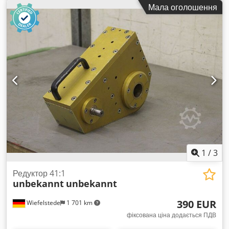
ХАРАКТЕРИСТИКИ: - ширина подачі: 400 мм - висота
Мала оголошення
подачі: 120 мм - потужність двигуна: 45 кВт - автореверс -
верхній зубчастий тягнучий вал - два нижніх зубчастих
тягнучих вали - подаючий стрічковий транспортер: 2500 мм
- два ножі - діаметр ротора: 400 мм - ширина ротора: 400
мм - потужність двигунів подачі: 2 x 1,1 кВт Транспортні
габарити: 250 x 170 x 150 см вага ~ 1500 кг
1
/
3
Редуктор 41:1
unbekannt
unbekannt
390 EUR
Wiefelstede
1 701 km
фіксована ціна додається ПДВ