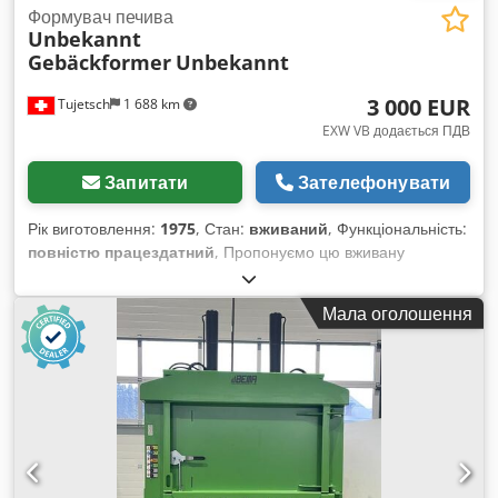
Формувач печива
Unbekannt
Gebäckformer
Unbekannt
3 000 EUR
Tujetsch
1 688 km
EXW VB додається ПДВ
Запитати
Зателефонувати
Рік виготовлення:
1975
, Стан:
вживаний
, Функціональність:
повністю працездатний
, Пропонуємо цю вживану
невідому машину для формування печива, рік випуску
1975. Виробник: Модель: Рік випуску: 1975 Стан: вживаний
Мала оголошення
Csdpfx Acjzh N A Ijyoha ID категорії: 9 Тип машини:
Формувач для печива До комплекту входять 5-6 візків з
відповідними листами до формувача для печива. Додатково
надається 6 різних валиків у відмінному стані. Машина дуже
стара, але, як видно на відео, працює відмінно. Ідеально
підходить для маленької пекарні, яка хоче раціонально
виробляти різні види сухого печива. Якщо у вас є питання
або потрібна додаткова інформація, напишіть нам