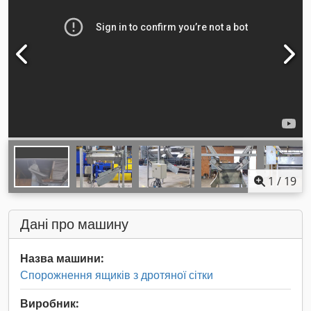
1
/
19
Дані про машину
Назва машини:
Спорожнення ящиків з дротяної сітки
Виробник: