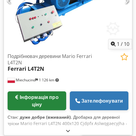
1
/
10
Подрібнювач деревини Mario Ferrari
L4T2N
Ferrari
L4T2N
Miechucino
1 126 km
Інформація про
Зателефонувати
ціну
Стан:
дуже добре (вживаний)
, Дробарка для деревної
тріски Mario Ferrari L4T2N 400x120 Cjdpfx Aslwqgaecyjha -
виробництво: Італія - рік випуску: 1992 ТЕХНІЧНІ