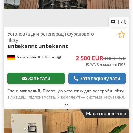
1
/
6
Установка для регенерації фуранового
піску
unbekannt
unbekannt
2 500 EUR
Drensteinfurt
1 708 km
3 000 EUR
EXW VB додається ПДВ
Запитати
Зателефонувати
Стан:
вживаний
, Пропоную установку для переробки піску
з ліквідації підприємства. У комплекті — система керування.
Обладнання наразі ще підключене і до закриття
підприємства було справне. Самостійний демонтаж.
Мала оголошення
Додаткові фото й інформація, а також огляд — за запитом.
Csdpfx Acszb Ef Heysha Ви можете надіслати вашу цінову
пропозицію. Демонтаж здійснюється самостійно.