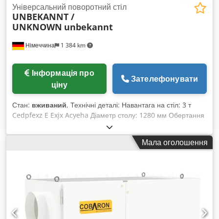
Універсальний поворотний стіл
UNBEKANNT /
UNKNOWN
unbekannt
Німеччина
1 384 km
Інформація про
Зателефонувати
ціну
Стан:
вживаний
, Технічні деталі: Навантага на стіл: 3 т
Cedpfexz E Exjx Acyeha Діаметр столу: 1280 мм Обертання
столу: 0–180 градусів Нахил столу: ні / 0 градусів Вага
машини приблизно: 1 376 кг Габарити (Д×Ш×В): 1,4 × 1,7 ×
Мала оголошення
0,18 м Позиціонуючий стіл Випробувана
вантажопідйомність до 3 т 2 положення наразі: 180 градусів
Обертальний стіл повертається після натискання "Старт" з
0 градусів на 180 градусів і далі повертається назад на 0
градусів. Може бути модернізовано до максимум 270°