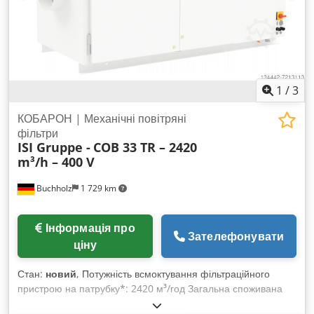
1
/
3
КОБАРОН | Механічні повітряні
фільтри
ISI Gruppe -
COB 33 TR – 2420
m³/h – 400 V
Buchholz
1 729 km
Інформація про
Зателефонувати
ціну
Стан:
новий
, Потужність всмоктування фільтраційного
пристрою на патрубку*: 2420 м³/год Загальна споживана
потужність*: 1,84 кВт Робоча напруга: 400 В, 50/60 Гц, 3