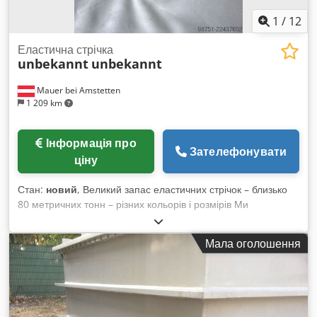
1
/
12
Еластична стрічка
unbekannt
unbekannt
Mauer bei Amstetten
1 209 km
Інформація про
Зателефонувати
ціну
Стан:
новий
, Великий запас еластичних стрічок – близько
80 метричних тонн – різних кольорів і розмірів Ми
пропонуємо великий запас високоякісних еластичних
стрічок, які доступні негайно внаслідок придбання компанії.
Мала оголошення
Деталі продукту * Загальна кількість: близько 80 метричних
тонн * Доступні в різних кольорах: * Білий * Чорний *
Жовтий * Синій * Рожевий * Доступні додаткові кольори *
Різні ширини та типи конструкції * Постачаються в рулонах і
у вигляді нарізаних еластичних петель * Нові, не