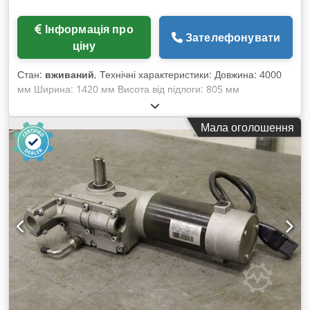
Інформація про
Зателефонувати
ціну
Стан:
вживаний
, Технічні характеристики: Довжина: 4000
мм Ширина: 1420 мм Висота від підлоги: 805 мм
Вантажопідйомність: 10 т Діаметр коліс – макс.: 600 мм
Колія: 1000 мм Напруга живлення: 80 В Електричне
Мала оголошення
керування: Так, з ручним керуванням Вага: 3,25 т Cedpfx
Acszlxbujyeha Габаритні розміри (Д x Ш x В): 4,0 x 1,42 x
0,81 м Тип акумулятора: свинцево-кислотний Залізничний
вантажний візок великої вантажопідйомності *