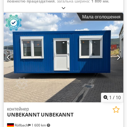
повністю працездатний
, загальна ширина:
1 800 мм
,
загальна висота:
2 000 мм
, загальна довжина:
1 600 мм
,
загальна вага:
3 000 кг
, Це абсолютно нова машина,
Мала оголошення
доступна негайно. Chjdpsukfvpofx Acyja
1
/
10
контейнер
UNBEKANNT
UNBEKANNT
Röllbach
1 600 km