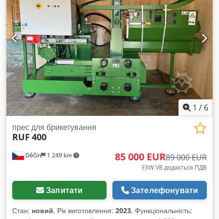
Організацію демонтажу можемо забезпечити за окрему
оплату. Продаж ТІЛЬКИ для підприємців. Виставляється
рахунок-фактура з ПДВ. Без гарантії та жодних зобов'язань.
1
/
6
прес для брикетування
RUF
400
85 000 EUR
Děčín
1 249 km
89 000 EUR
EXW VB додається ПДВ
Запитати
Зателефонувати
Стан:
новий
, Рік виготовлення:
2023
, Функціональність: